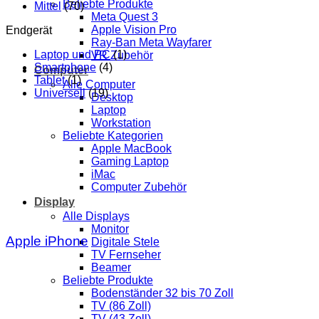
Beliebte Produkte
Mittel
(70)
Meta Quest 3
Apple Vision Pro
Endgerät
Ray-Ban Meta Wayfarer
Laptop und PC
(1)
VR Zubehör
Smartphone
(4)
Computer
Tablet
(1)
Alle Computer
Universell
(19)
Desktop
Laptop
Workstation
Beliebte Kategorien
Apple MacBook
Gaming Laptop
iMac
Computer Zubehör
Display
Alle Displays
Monitor
Apple iPhone
Digitale Stele
TV Fernseher
Beamer
Beliebte Produkte
Bodenständer 32 bis 70 Zoll
TV (86 Zoll)
TV (43 Zoll)