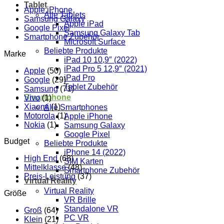
Tablet
Apple iPhone
Alle Tablets
Samsung Galaxy
Apple iPad
Google Pixel
Samsung Galaxy Tab
Smartphone Zubehör
Microsoft Surface
Beliebte Produkte
Marke
iPad 10 10,9″ (2022)
iPad Pro 5 12,9″ (2021)
Apple
(50)
iPad Pro
Google
(29)
Tablet Zubehör
Samsung
(71)
Smartphone
Vivo
(1)
Xiaomi
(1)
Alle Smartphones
Motorola
(1)
Apple iPhone
Nokia
(1)
Samsung Galaxy
Google Pixel
Budget
Beliebte Produkte
iPhone 14 (2022)
High End
(68)
SIM Karten
Mittelklasse
(48)
Smartphone Zubehör
Preis-Leistung
(37)
Virtual Reality
Virtual Reality
Größe
VR Brille
Standalone VR
Groß
(64)
PC VR
Klein
(21)