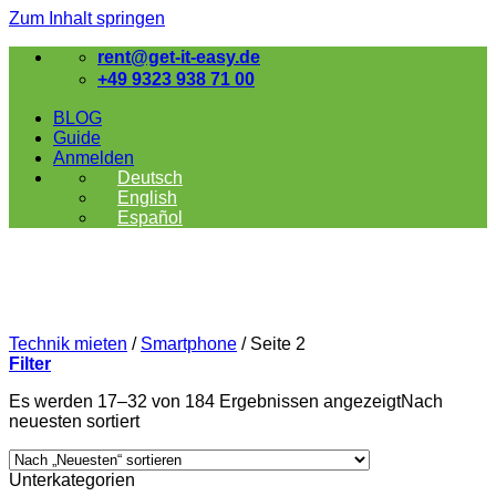
Zum Inhalt springen
rent@get-it-easy.de
+49 9323 938 71 00
BLOG
Guide
Anmelden
Deutsch
English
Español
Technik mieten
/
Smartphone
/
Seite 2
Filter
Es werden 17–32 von 184 Ergebnissen angezeigt
Nach
neuesten sortiert
Unterkategorien