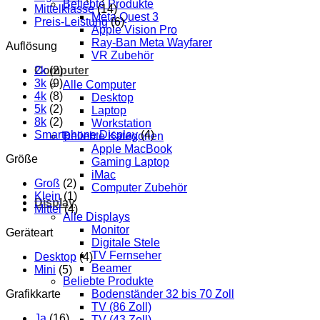
Beliebte Produkte
Mittelklasse
(14)
Meta Quest 3
Preis-Leistung
(6)
Apple Vision Pro
Ray-Ban Meta Wayfarer
Auflösung
VR Zubehör
2k
(2)
Computer
3k
(9)
Alle Computer
4k
(8)
Desktop
5k
(2)
Laptop
8k
(2)
Workstation
Smartphone Display
(4)
Beliebte Kategorien
Apple MacBook
Größe
Gaming Laptop
iMac
Groß
(2)
Computer Zubehör
Klein
(1)
Display
Mittel
(4)
Alle Displays
Monitor
Geräteart
Digitale Stele
TV Fernseher
Desktop
(4)
Beamer
Mini
(5)
Beliebte Produkte
Grafikkarte
Bodenständer 32 bis 70 Zoll
TV (86 Zoll)
Ja
(16)
TV (43 Zoll)