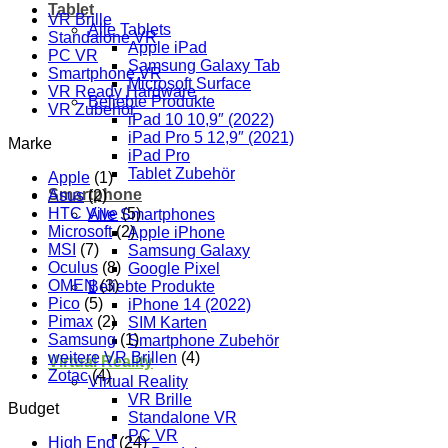
Tablet
VR Brille
Alle Tablets
Standalone VR
Apple iPad
PC VR
Samsung Galaxy Tab
Smartphone VR
Microsoft Surface
VR Ready Hardware
Beliebte Produkte
VR Zubehör
iPad 10 10,9″ (2022)
iPad Pro 5 12,9″ (2021)
Marke
iPad Pro
Tablet Zubehör
Apple
(1)
Smartphone
Asus
(2)
HTC Vive
(5)
Alle Smartphones
Microsoft
(2)
Apple iPhone
MSI
(7)
Samsung Galaxy
Oculus
(8)
Google Pixel
OMEN
(3)
Beliebte Produkte
Pico
(5)
iPhone 14 (2022)
Pimax
(2)
SIM Karten
Samsung
(1)
Smartphone Zubehör
weitere VR Brillen
(4)
Virtual Reality
Zotac
(4)
Virtual Reality
VR Brille
Budget
Standalone VR
PC VR
High End
(24)