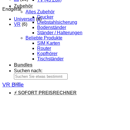
Zubehör
Endgerät
Alles Zubehör
Drucker
Universell
(4)
Diebstahlsicherung
VR
(6)
Bodenständer
Ständer / Halterungen
Beliebte Produkte
SIM Karten
Router
Kopfhörer
Tischständer
Bundles
Suchen nach:
VR Brille
⚡ SOFORT PREISRECHNER