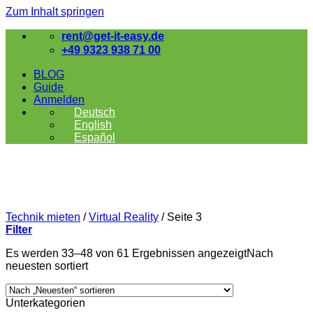
Zum Inhalt springen
rent@get-it-easy.de
+49 9323 938 71 00
BLOG
Guide
Anmelden
Deutsch
English
Español
Technik mieten
/
Virtual Reality
/
Seite 3
Filter
Es werden 33–48 von 61 Ergebnissen angezeigt
Nach
neuesten sortiert
Unterkategorien