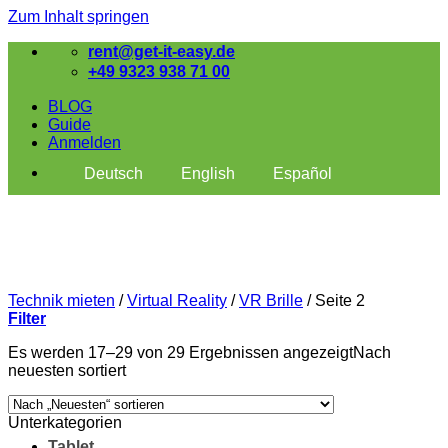
Zum Inhalt springen
rent@get-it-easy.de
+49 9323 938 71 00
BLOG
Guide
Anmelden
Deutsch
English
Español
Technik mieten
/
Virtual Reality
/
VR Brille
/
Seite 2
Filter
Es werden 17–29 von 29 Ergebnissen angezeigt
Nach
neuesten sortiert
Unterkategorien
Tablet