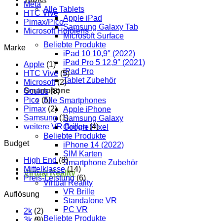
Meta
Alle Tablets
HTC Vive
Apple iPad
Pimax/Pico
Samsung Galaxy Tab
Microsoft Hololens
Microsoft Surface
Beliebte Produkte
Marke
iPad 10 10,9″ (2022)
iPad Pro 5 12,9″ (2021)
Apple
(1)
iPad Pro
HTC Vive
(5)
Tablet Zubehör
Microsoft
(2)
Smartphone
Oculus
(8)
Pico
(5)
Alle Smartphones
Pimax
(2)
Apple iPhone
Samsung
(1)
Samsung Galaxy
weitere VR Brillen
(4)
Google Pixel
Beliebte Produkte
Budget
iPhone 14 (2022)
SIM Karten
High End
(8)
Smartphone Zubehör
Mittelklasse
(14)
Virtual Reality
Preis-Leistung
(6)
Virtual Reality
VR Brille
Auflösung
Standalone VR
PC VR
2k
(2)
Beliebte Produkte
3k
(9)