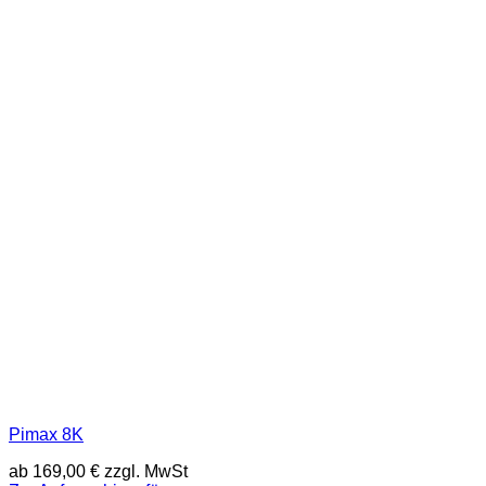
Pimax 8K
ab
169,00
€
zzgl. MwSt