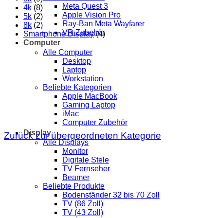
Meta Quest 3
4k
(8)
Apple Vision Pro
5k
(2)
Ray-Ban Meta Wayfarer
8k
(2)
VR Zubehör
Smartphone Display
(4)
Computer
Alle Computer
Desktop
Laptop
Workstation
Beliebte Kategorien
Apple MacBook
Gaming Laptop
iMac
Computer Zubehör
Display
Zurück zur übergeordneten Kategorie
Alle Displays
Monitor
Digitale Stele
TV Fernseher
Beamer
Beliebte Produkte
Bodenständer 32 bis 70 Zoll
TV (86 Zoll)
TV (43 Zoll)