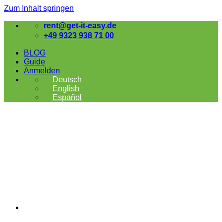
Zum Inhalt springen
rent@get-it-easy.de
+49 9323 938 71 00
BLOG
Guide
Anmelden
Deutsch
English
Español