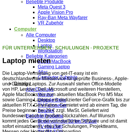
Beliebte Produkte
Meta Quest 3
Apple Vision Pro
Ray-Ban Meta Wayfarer
VR Zubehör
Computer
Alle Computer
Desktop
Laptop
FÜR UNTERNEHMEN · SCHULUNGEN · PROJEKTE
Workstation
Beliebte Kategorien
Laptop mieten
Apple MacBook
Gaming Laptop
iMac
Die Laptop-Vermietung von get-IT-easy ist ein
Computer Zubehör
deutschlandweiter Mietservice für geprüfte Business-, Apple-
Display
und Gaming-Laptops. Zur Auswahl stehen Office-Modelle
von HP, Lenovo, Dell, Microsoft und weiteren Herstellern,
Alle Displays
Apple MacBooks bis zum aktuellen MacBook Pro M5 Max
Monitor
sowie Gaming-Laptops mit dedizierter GeForce-Grafik bis zur
Digitale Stele
aktuellen RTX-Generation. Gemietet wird ab einem Tag, die
TV Fernseher
Preise beginnen bei 29 € zzgl. MwSt. Geliefert wird
Beamer
bundesweit, auch in großen Stückzahlen. Auf Wunsch
Beliebte Produkte
kommt jedes Gerät mit vorinstallierter Software und ist damit
Bodenständer 32 bis 70 Zoll
sofort einsatzbereit, etwa für Schulungen, Projektteams,
TV (86 Zoll)
Messen oder Homeoffice-Onboarding.
TV (43 Zoll)