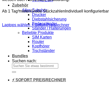
Zubehör
Alles Zubehör
Ab 1 Tag mieten
Große Stückzahlen
Individuell konfigurierbar
Drucker
Diebstahlsicherung
Bodenständer
Laptops wählen
⚡ Sofort-Preisrechner
Ständer / Halterungen
Beliebte Produkte
SIM Karten
Router
Kopfhörer
Tischständer
Bundles
Suchen nach:
⚡ SOFORT PREISRECHNER