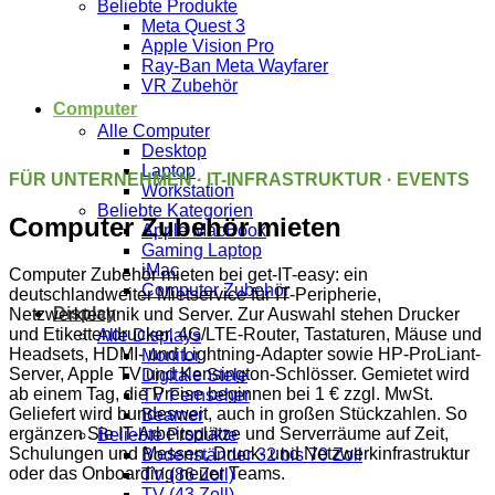
Beliebte Produkte
Meta Quest 3
Apple Vision Pro
Ray-Ban Meta Wayfarer
VR Zubehör
Computer
Alle Computer
Desktop
Laptop
FÜR UNTERNEHMEN · IT-INFRASTRUKTUR · EVENTS
Workstation
Beliebte Kategorien
Computer Zubehör mieten
Apple MacBook
Gaming Laptop
iMac
Computer Zubehör mieten bei get-IT-easy: ein
Computer Zubehör
deutschlandweiter Mietservice für IT-Peripherie,
Display
Netzwerktechnik und Server. Zur Auswahl stehen Drucker
und Etikettendrucker, 4G/LTE-Router, Tastaturen, Mäuse und
Alle Displays
Headsets, HDMI- und Lightning-Adapter sowie HP-ProLiant-
Monitor
Server, Apple TV und Kensington-Schlösser. Gemietet wird
Digitale Stele
ab einem Tag, die Preise beginnen bei 1 € zzgl. MwSt.
TV Fernseher
Geliefert wird bundesweit, auch in großen Stückzahlen. So
Beamer
ergänzen Sie IT-Arbeitsplätze und Serverräume auf Zeit,
Beliebte Produkte
Schulungen und Messen, Druck- und Netzwerkinfrastruktur
Bodenständer 32 bis 70 Zoll
oder das Onboarding neuer Teams.
TV (86 Zoll)
TV (43 Zoll)