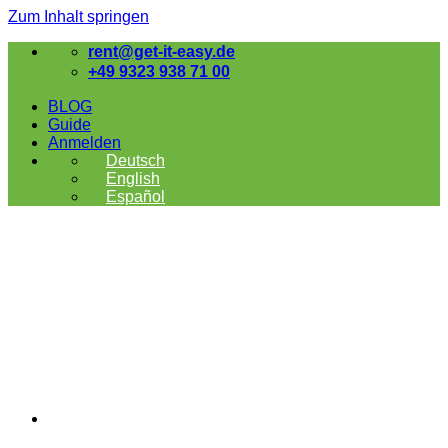
Zum Inhalt springen
rent@get-it-easy.de
+49 9323 938 71 00
BLOG
Guide
Anmelden
Deutsch
English
Español