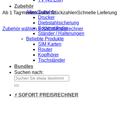
Zubehör
Alles Zubehör
Ab 1 Tag mieten
Große Stückzahlen
Schnelle Lieferung
Drucker
Diebstahlsicherung
Bodenständer
Zubehör wählen
⚡ Sofort-Preisrechner
Ständer / Halterungen
Beliebte Produkte
SIM Karten
Router
Kopfhörer
Tischständer
Bundles
Suchen nach:
⚡ SOFORT PREISRECHNER