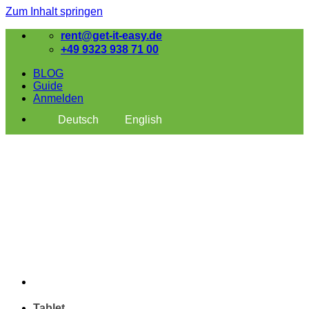
Zum Inhalt springen
rent@get-it-easy.de
+49 9323 938 71 00
BLOG
Guide
Anmelden
Deutsch
English
Tablet