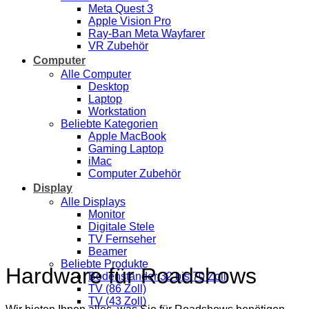
Meta Quest 3
Apple Vision Pro
Ray-Ban Meta Wayfarer
VR Zubehör
Computer
Alle Computer
Desktop
Laptop
Workstation
Beliebte Kategorien
Apple MacBook
Gaming Laptop
iMac
Computer Zubehör
Display
Alle Displays
Monitor
Digitale Stele
TV Fernseher
Beamer
Beliebte Produkte
Hardware für Roadshows
Bodenständer 32 bis 70 Zoll
TV (86 Zoll)
TV (43 Zoll)