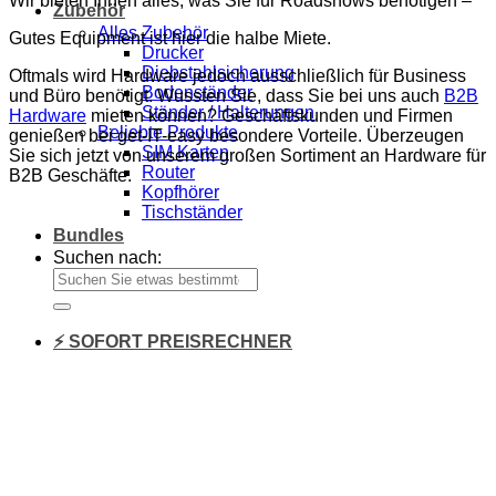
Wir bieten Ihnen alles, was Sie für Roadshows benötigen –
Zubehör
Alles Zubehör
Gutes Equipment ist hier die halbe Miete.
Drucker
Diebstahlsicherung
Oftmals wird Hardware jedoch ausschließlich für Business
Bodenständer
und Büro benötigt. Wussten Sie, dass Sie bei uns auch
B2B
Ständer / Halterungen
Hardware
mieten können? Geschäftskunden und Firmen
Beliebte Produkte
genießen bei get-IT-easy besondere Vorteile. Überzeugen
SIM Karten
Sie sich jetzt von unserem großen Sortiment an Hardware für
Router
B2B Geschäfte.
Kopfhörer
Tischständer
Bundles
Suchen nach:
⚡ SOFORT PREISRECHNER