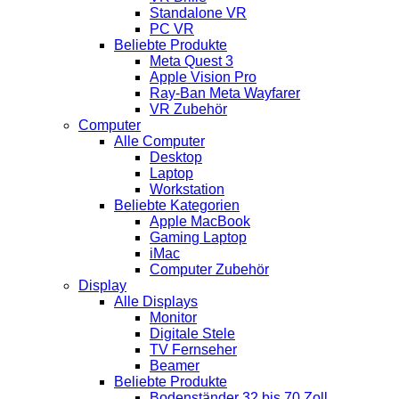
Standalone VR
PC VR
Beliebte Produkte
Meta Quest 3
Apple Vision Pro
Ray-Ban Meta Wayfarer
VR Zubehör
Computer
Alle Computer
Desktop
Laptop
Workstation
Beliebte Kategorien
Apple MacBook
Gaming Laptop
iMac
Computer Zubehör
Display
Alle Displays
Monitor
Digitale Stele
TV Fernseher
Beamer
Beliebte Produkte
Bodenständer 32 bis 70 Zoll