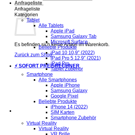
Anfrageliste
Anfrageliste
Kategorien
Tablet
Alle Tablets
Apple iPad
Samsung Galaxy Tab
Microsoft Surface
Es befinden sich keine Artikel im Warenkorb.
Beliebte Produkte
iPad 10 10,9″ (2022)
Zurück zum Shop
iPad Pro 5 12,9″ (2021)
iPad Pro
⚡ SOFORT PREISRECHNER
Tablet Zubehör
Smartphone
Alle Smartphones
Apple iPhone
Samsung Galaxy
Google Pixel
Beliebte Produkte
iPhone 14 (2022)
SIM Karten
Smartphone Zubehör
Virtual Reality
Virtual Reality
VR Brille