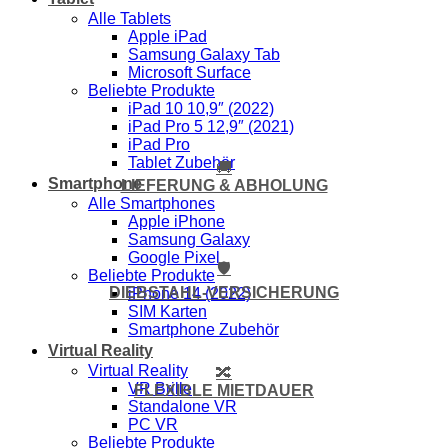
Alle Tablets
Apple iPad
Samsung Galaxy Tab
Microsoft Surface
Beliebte Produkte
iPad 10 10,9″ (2022)
iPad Pro 5 12,9″ (2021)
iPad Pro
Tablet Zubehör
🚚
Smartphone
LIEFERUNG & ABHOLUNG
Alle Smartphones
Apple iPhone
Samsung Galaxy
Google Pixel
🛡️
Beliebte Produkte
DIEBSTAHL-VERSICHERUNG
iPhone 14 (2022)
SIM Karten
Smartphone Zubehör
Virtual Reality
Virtual Reality
🔀
VR Brille
FLEXIBLE MIETDAUER
Standalone VR
PC VR
Beliebte Produkte