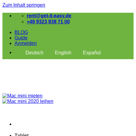
Zum Inhalt springen
rent@get-it-easy.de
+49 9323 938 71 00
BLOG
Guide
Anmelden
Deutsch
English
Español
Tablet