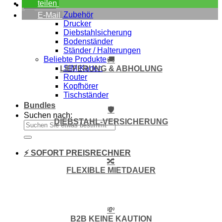
teilen
Zubehör
Alles Zubehör
E-Mail
Drucker
Diebstahlsicherung
Bodenständer
Ständer / Halterungen
Beliebte Produkte
🚚
SIM Karten
LIEFERUNG & ABHOLUNG
Router
Kopfhörer
Tischständer
Bundles
🛡️
Suchen nach:
DIEBSTAHL-VERSICHERUNG
⚡ SOFORT PREISRECHNER
🔀
FLEXIBLE MIETDAUER
💸
B2B KEINE KAUTION