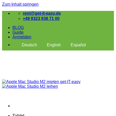
Zum Inhalt springen
rent@get-it-easy.de
+49 9323 938 71 00
BLOG
Guide
Anmelden
Deutsch
English
Español
Tablet