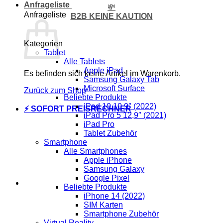
Anfrageliste
💸
Anfrageliste
B2B KEINE KAUTION
Kategorien
Tablet
Alle Tablets
Apple iPad
Es befinden sich keine Artikel im Warenkorb.
Samsung Galaxy Tab
Microsoft Surface
Zurück zum Shop
Beliebte Produkte
iPad 10 10,9″ (2022)
⚡ SOFORT PREISRECHNER
iPad Pro 5 12,9″ (2021)
iPad Pro
Tablet Zubehör
Smartphone
Alle Smartphones
Apple iPhone
Samsung Galaxy
Google Pixel
Beliebte Produkte
iPhone 14 (2022)
SIM Karten
Smartphone Zubehör
Virtual Reality