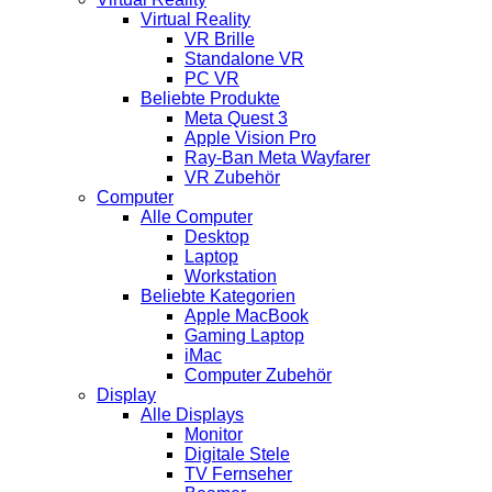
Virtual Reality
VR Brille
Standalone VR
PC VR
Beliebte Produkte
Meta Quest 3
Apple Vision Pro
Ray-Ban Meta Wayfarer
VR Zubehör
Computer
Alle Computer
Desktop
Laptop
Workstation
Beliebte Kategorien
Apple MacBook
Gaming Laptop
iMac
Computer Zubehör
Display
Alle Displays
Monitor
Digitale Stele
TV Fernseher