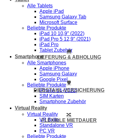
Alle Tablets
Apple iPad
Samsung Galaxy Tab
Microsoft Surface
Beliebte Produkte
iPad 10 10,9″ (2022)
iPad Pro 5 12,9″ (2021)
iPad Pro
Tablet Zubehör
🚚
Smartphone
LIEFERUNG & ABHOLUNG
Alle Smartphones
Apple iPhone
Samsung Galaxy
Google Pixel
🛡️
Beliebte Produkte
DIEBSTAHL-VERSICHERUNG
iPhone 14 (2022)
SIM Karten
Smartphone Zubehör
Virtual Reality
Virtual Reality
🔀
VR Brille
FLEXIBLE MIETDAUER
Standalone VR
PC VR
Beliebte Produkte