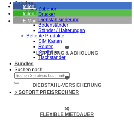
Zubehör
teilen
Alles Zubehör
teilen
Drucker
Diebstahlsicherung
E-Mail
Bodenständer
Ständer / Halterungen
Beliebte Produkte
SIM Karten
Router
🚚
Kopfhörer
LIEFERUNG & ABHOLUNG
Tischständer
Bundles
Suchen nach:
🛡️
DIEBSTAHL-VERSICHERUNG
⚡ SOFORT PREISRECHNER
🔀
FLEXIBLE MIETDAUER