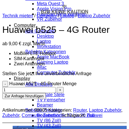
Meta Quest 3
💸
Apple Vision Pro
B2B KEINE KAUTION
Ray-Ban Meta Wayfarer
Technik mieten
/
Computer
/
Laptop
/
Laptop Zubehör
VR Zubehör
Computer
Huawei b525 – 4G Router
Alle Computer
Desktop
Laptop
ab
9,00
€
zzgl. MwSt
Workstation
Beliebte Kategorien
Mobiler LTE Hotspot
Apple MacBook
SIM-Kartenslot
Gaming Laptop
Zwei Antennen
iMac
Computer Zubehör
Stellen Sie jetzt Ihre unverbindliche Anfrage
Display
Huawei b525 - 4G Router Menge
Alle Displays
Monitor
Digitale Stele
Zur Anfrage hinzufügen
TV Fernseher
Beamer
Artikelnummer:
98005
Kategorien:
Router
,
Laptop Zubehör
,
Beliebte Produkte
Zubehör
,
Computer Zubehör
Schlagwort:
Huawei
Bodenständer 32 bis 70 Zoll
TV (86 Zoll)
TV (43 Zoll)