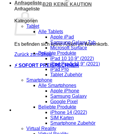
Anfrageliste
B2B KEINE KAUTION
Anfrageliste
Kategorien
Tablet
Alle Tablets
Apple iPad
Samsung Galaxy Tab
Es befinden sich keine Artikel im Warenkorb.
Microsoft Surface
Beliebte Produkte
Zurück zum Shop
iPad 10 10,9″ (2022)
iPad Pro 5 12,9″ (2021)
⚡ SOFORT PREISRECHNER
iPad Pro
Tablet Zubehör
Smartphone
Alle Smartphones
Apple iPhone
Samsung Galaxy
Google Pixel
Beliebte Produkte
iPhone 14 (2022)
SIM Karten
Smartphone Zubehör
Virtual Reality
Virtual Reality