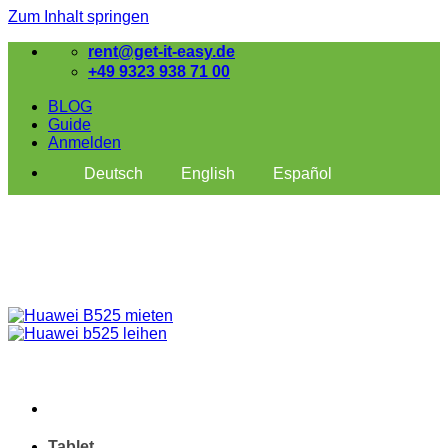
Zum Inhalt springen
rent@get-it-easy.de
+49 9323 938 71 00
BLOG
Guide
Anmelden
Deutsch
English
Español
Tablet