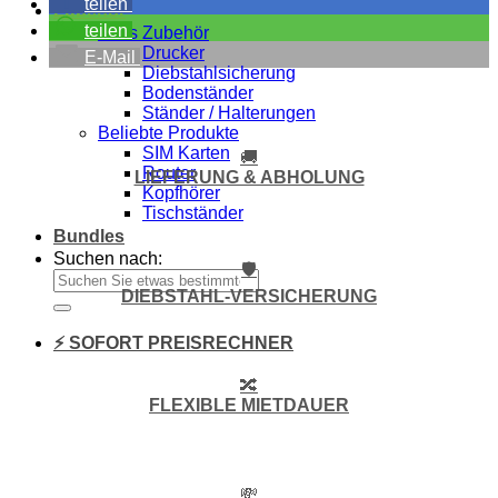
teilen
Zubehör
teilen
Alles Zubehör
Drucker
E-Mail
Diebstahlsicherung
Bodenständer
Ständer / Halterungen
Beliebte Produkte
SIM Karten
🚚
Router
LIEFERUNG & ABHOLUNG
Kopfhörer
Tischständer
Bundles
Suchen nach:
🛡️
DIEBSTAHL-VERSICHERUNG
⚡ SOFORT PREISRECHNER
🔀
FLEXIBLE MIETDAUER
💸