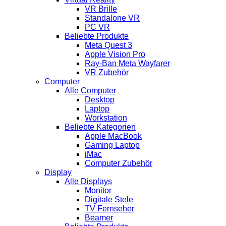
VR Brille
Standalone VR
PC VR
Beliebte Produkte
Meta Quest 3
Apple Vision Pro
Ray-Ban Meta Wayfarer
VR Zubehör
Computer
Alle Computer
Desktop
Laptop
Workstation
Beliebte Kategorien
Apple MacBook
Gaming Laptop
iMac
Computer Zubehör
Display
Alle Displays
Monitor
Digitale Stele
TV Fernseher
Beamer