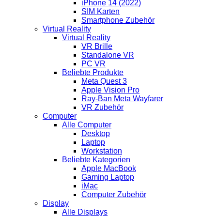
iPhone 14 (2022)
SIM Karten
Smartphone Zubehör
Virtual Reality
Virtual Reality
VR Brille
Standalone VR
PC VR
Beliebte Produkte
Meta Quest 3
Apple Vision Pro
Ray-Ban Meta Wayfarer
VR Zubehör
Computer
Alle Computer
Desktop
Laptop
Workstation
Beliebte Kategorien
Apple MacBook
Gaming Laptop
iMac
Computer Zubehör
Display
Alle Displays