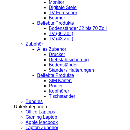
Monitor
Digitale Stele
TV Fernseher
Beamer
Beliebte Produkte
Bodenständer 32 bis 70 Zoll
TV (86 Zoll)
TV (43 Zoll)
Zubehör
Alles Zubehör
Drucker
Diebstahlsicherung
Bodenständer
Ständer / Halterungen
Beliebte Produkte
SIM Karten
Router
Kopfhörer
Tischständer
Bundles
Unterkategorien
Office Laptops
Gaming Laptop
Apple Macbook
Laptop Zubehör