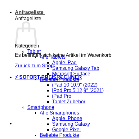
Anfrageliste
Anfrageliste
Kategorien
Tablet
Es befinden sich keine Artikel im Warenkorb.
Alle Tablets
Apple iPad
Zurück zum Shop
Samsung Galaxy Tab
Microsoft Surface
⚡ SOFORT PREISRECHNER
Beliebte Produkte
iPad 10 10,9″ (2022)
iPad Pro 5 12,9″ (2021)
iPad Pro
Tablet Zubehör
Smartphone
Alle Smartphones
Apple iPhone
Samsung Galaxy
Google Pixel
Beliebte Produkte