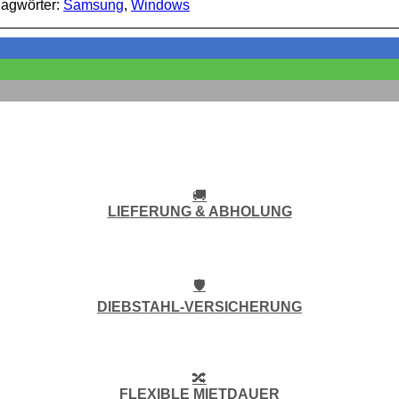
lagwörter:
Samsung
,
Windows
🚚
LIEFERUNG & ABHOLUNG
🛡️
DIEBSTAHL-VERSICHERUNG
🔀
FLEXIBLE MIETDAUER