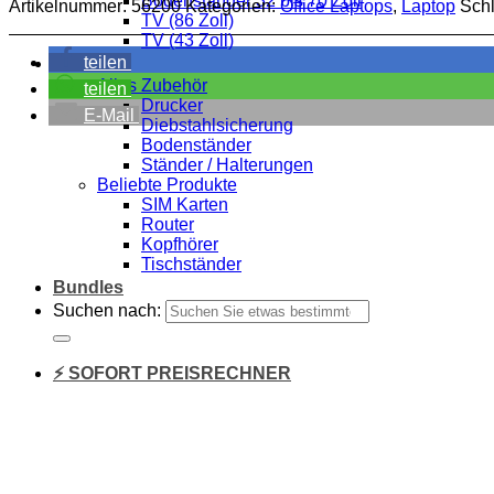
Bodenständer 32 bis 70 Zoll
Artikelnummer:
56200
Kategorien:
Office Laptops
,
Laptop
Sch
TV (86 Zoll)
TV (43 Zoll)
teilen
Zubehör
Alles Zubehör
teilen
Drucker
E-Mail
Diebstahlsicherung
Bodenständer
Ständer / Halterungen
Beliebte Produkte
SIM Karten
Router
Kopfhörer
Tischständer
Bundles
Suchen nach:
⚡ SOFORT PREISRECHNER