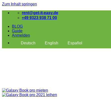
Zum Inhalt springen
rent@get-it-easy.de
+49 9323 938 71 00
BLOG
Guide
Anmelden
Deutsch
English
Español