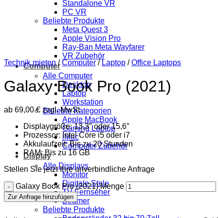
Standalone VR
PC VR
Beliebte Produkte
Meta Quest 3
Apple Vision Pro
Ray-Ban Meta Wayfarer
VR Zubehör
Technik mieten
/
Computer
/
Laptop
/
Office Laptops
Computer
Alle Computer
Galaxy Book Pro (2021)
Desktop
Laptop
Workstation
ab
69,00
€
zzgl. MwSt
Beliebte Kategorien
Apple MacBook
Displaygröße: 13,3″ oder 15,6″
Gaming Laptop
Prozessor: Intel Core i5 oder i7
iMac
Akkulaufzeit: Bis zu 20 Stunden
Computer Zubehör
RAM: Bis zu 16 GB
Display
Alle Displays
Stellen Sie jetzt Ihre unverbindliche Anfrage
Monitor
Digitale Stele
Galaxy Book Pro (2021) Menge
TV Fernseher
Zur Anfrage hinzufügen
Beamer
Beliebte Produkte