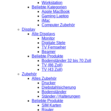
Workstation
Beliebte Kategorien
Apple MacBook
Gaming Laptop
iMac
Computer Zubehör
Display
Alle Displays
Monitor
Digitale Stele
TV Fernseher
Beamer
Beliebte Produkte
Bodenständer 32 bis 70 Zoll
TV (86 Zoll)
TV (43 Zoll)
Zubehör
Alles Zubehör
Drucker
Diebstahlsicherung
Bodenständer
Ständer / Halterungen
Beliebte Produkte
SIM Karten
Router