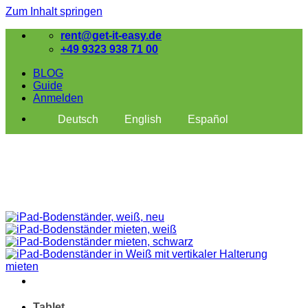
Zum Inhalt springen
rent@get-it-easy.de
+49 9323 938 71 00
BLOG
Guide
Anmelden
Deutsch
English
Español
Tablet