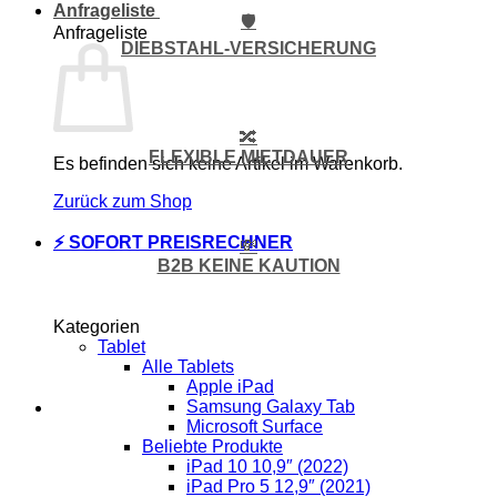
Anfrageliste
🛡️
Anfrageliste
DIEBSTAHL-VERSICHERUNG
🔀
FLEXIBLE MIETDAUER
Es befinden sich keine Artikel im Warenkorb.
Zurück zum Shop
⚡ SOFORT PREISRECHNER
💸
B2B KEINE KAUTION
Kategorien
Tablet
Alle Tablets
Apple iPad
Samsung Galaxy Tab
Microsoft Surface
Beliebte Produkte
iPad 10 10,9″ (2022)
iPad Pro 5 12,9″ (2021)