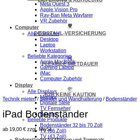
Meta Quest 3
Apple Vision Pro
Ray-Ban Meta Wayfarer
VR Zubehör
🛡️
Computer
DIEBSTAHL-VERSICHERUNG
Alle Computer
Desktop
Laptop
Workstation
Beliebte Kategorien
🔀
Apple MacBook
FLEXIBLE MIETDAUER
Gaming Laptop
iMac
Computer Zubehör
Display
💸
Alle Displays
B2B KEINE KAUTION
Monitor
Technik mieten
/
Ständer und Wandhalterung
/
Bodenständer
Digitale Stele
TV Fernseher
iPad Bodenständer
Beamer
Beliebte Produkte
Bodenständer 32 bis 70 Zoll
ab
19,00
€
zzgl. MwSt
TV (86 Zoll)
TV (43 Zoll)
Bodenständer für Messen und Terminals