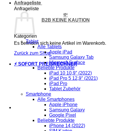
Anfrageliste
Anfrageliste
💸
B2B KEINE KAUTION
Kategorien
Tablet
Es befinden sich keine Artikel im Warenkorb.
Alle Tablets
Apple iPad
Zurück zum Shop
Samsung Galaxy Tab
Microsoft Surface
⚡ SOFORT PREISRECHNER
Beliebte Produkte
iPad 10 10,9″ (2022)
iPad Pro 5 12,9″ (2021)
iPad Pro
Tablet Zubehör
Smartphone
Alle Smartphones
Apple iPhone
Samsung Galaxy
Google Pixel
Beliebte Produkte
iPhone 14 (2022)
SIM Karten