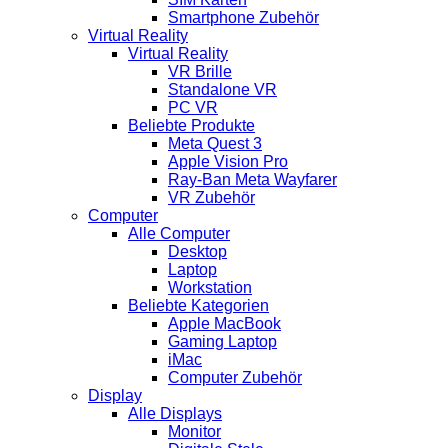
Smartphone Zubehör
Virtual Reality
Virtual Reality
VR Brille
Standalone VR
PC VR
Beliebte Produkte
Meta Quest 3
Apple Vision Pro
Ray-Ban Meta Wayfarer
VR Zubehör
Computer
Alle Computer
Desktop
Laptop
Workstation
Beliebte Kategorien
Apple MacBook
Gaming Laptop
iMac
Computer Zubehör
Display
Alle Displays
Monitor