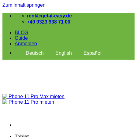
Zum Inhalt springen
rent@get-it-easy.de
+49 9323 938 71 00
BLOG
Guide
Anmelden
Deutsch
English
Español
Tablet