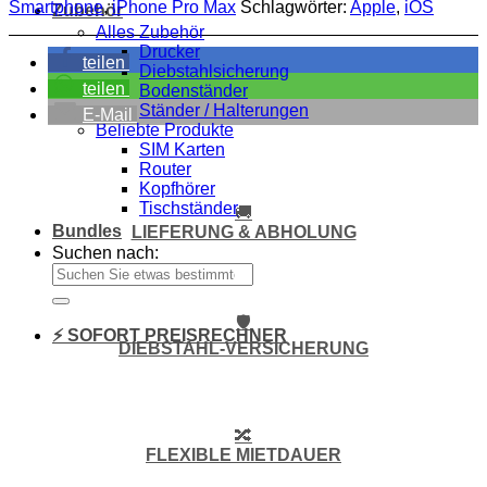
Smartphone
,
iPhone Pro Max
Schlagwörter:
Apple
,
iOS
Zubehör
Alles Zubehör
Drucker
teilen
Diebstahlsicherung
teilen
Bodenständer
Ständer / Halterungen
E-Mail
Beliebte Produkte
SIM Karten
Router
Kopfhörer
Tischständer
🚚
Bundles
LIEFERUNG & ABHOLUNG
Suchen nach:
🛡️
⚡ SOFORT PREISRECHNER
DIEBSTAHL-VERSICHERUNG
🔀
FLEXIBLE MIETDAUER