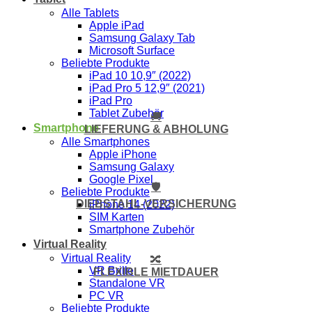
Alle Tablets
Apple iPad
Samsung Galaxy Tab
Microsoft Surface
Beliebte Produkte
iPad 10 10,9″ (2022)
iPad Pro 5 12,9″ (2021)
iPad Pro
Tablet Zubehör
🚚
Smartphone
LIEFERUNG & ABHOLUNG
Alle Smartphones
Apple iPhone
Samsung Galaxy
Google Pixel
🛡️
Beliebte Produkte
DIEBSTAHL-VERSICHERUNG
iPhone 14 (2022)
SIM Karten
Smartphone Zubehör
Virtual Reality
Virtual Reality
🔀
VR Brille
FLEXIBLE MIETDAUER
Standalone VR
PC VR
Beliebte Produkte