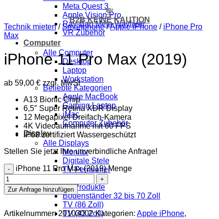
Meta Quest 3
💸
Apple Vision Pro
B2B KEINE KAUTION
Ray-Ban Meta Wayfarer
Technik mieten
/
Smartphone
/
Apple iPhone
/
iPhone Pro
VR Zubehör
Max
Computer
Alle Computer
iPhone 11 Pro Max (2019)
Desktop
Laptop
Workstation
ab
59,00
€
zzgl. MwSt
Beliebte Kategorien
Apple MacBook
A13 Bionic Chip
Gaming Laptop
6,5″ Super Retina XDR Display
iMac
12 Megapixel Dreifach-Kamera
Computer Zubehör
4K Videoaufnahme mit 60 FPS
Display
IP68 zertifiziert Wassergeschützt
Alle Displays
Stellen Sie jetzt Ihre unverbindliche Anfrage!
Monitor
Digitale Stele
iPhone 11 Pro Max (2019) Menge
TV Fernseher
Beamer
Beliebte Produkte
Zur Anfrage hinzufügen
Bodenständer 32 bis 70 Zoll
TV (86 Zoll)
Artikelnummer:
20103002
Kategorien:
Apple iPhone
,
TV (43 Zoll)