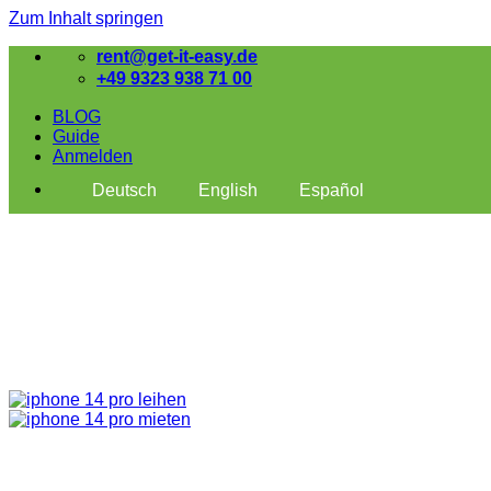
Zum Inhalt springen
rent@get-it-easy.de
+49 9323 938 71 00
BLOG
Guide
Anmelden
Deutsch
English
Español