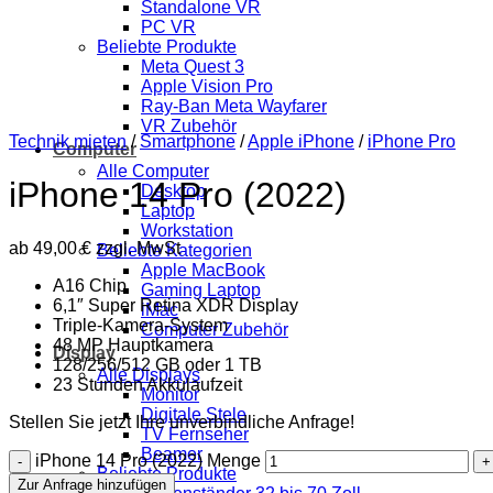
Standalone VR
PC VR
Beliebte Produkte
Meta Quest 3
Apple Vision Pro
Ray-Ban Meta Wayfarer
VR Zubehör
Technik mieten
/
Smartphone
/
Apple iPhone
/
iPhone Pro
Computer
Alle Computer
iPhone 14 Pro (2022)
Desktop
Laptop
Workstation
ab
49,00
€
zzgl. MwSt
Beliebte Kategorien
Apple MacBook
A16 Chip
Gaming Laptop
6,1″ Super Retina XDR Display
iMac
Triple-Kamera-System
Computer Zubehör
48 MP Hauptkamera
Display
128/256/512 GB oder 1 TB
Alle Displays
23 Stunden Akkulaufzeit
Monitor
Digitale Stele
Stellen Sie jetzt Ihre unverbindliche Anfrage!
TV Fernseher
Beamer
iPhone 14 Pro (2022) Menge
Beliebte Produkte
Zur Anfrage hinzufügen