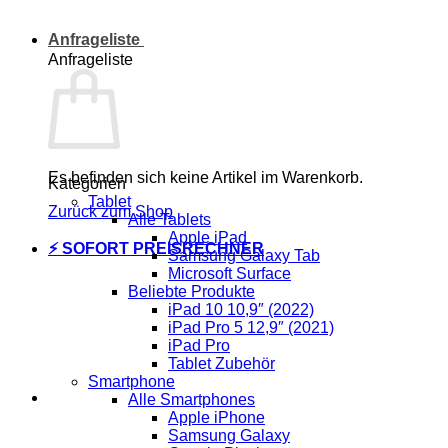
Anfrageliste
Anfrageliste
Es befinden sich keine Artikel im Warenkorb.
Kategorien
Tablet
Zurück zum Shop
Alle Tablets
Apple iPad
⚡ SOFORT PREISRECHNER
Samsung Galaxy Tab
Microsoft Surface
Beliebte Produkte
iPad 10 10,9″ (2022)
iPad Pro 5 12,9″ (2021)
iPad Pro
Tablet Zubehör
Smartphone
Alle Smartphones
Apple iPhone
Samsung Galaxy