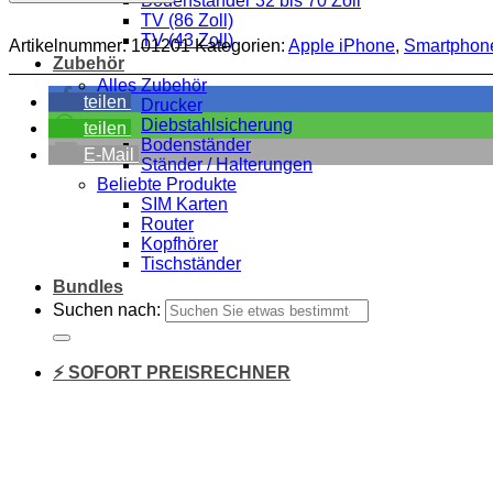
Bodenständer 32 bis 70 Zoll
TV (86 Zoll)
TV (43 Zoll)
Artikelnummer:
101201
Kategorien:
Apple iPhone
,
Smartphon
Zubehör
Alles Zubehör
teilen
Drucker
Diebstahlsicherung
teilen
Bodenständer
E-Mail
Ständer / Halterungen
Beliebte Produkte
SIM Karten
Router
Kopfhörer
Tischständer
Bundles
Suchen nach:
⚡ SOFORT PREISRECHNER