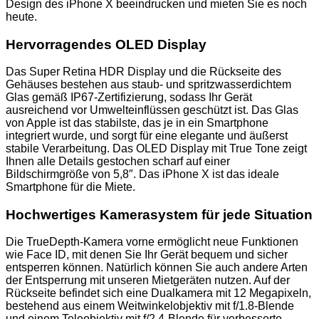
Design des iPhone X beeindrucken und mieten Sie es noch
heute.
Hervorragendes OLED Display
Das Super Retina HDR Display und die Rückseite des
Gehäuses bestehen aus staub- und spritzwasserdichtem
Glas gemäß IP67-Zertifizierung, sodass Ihr Gerät
ausreichend vor Umwelteinflüssen geschützt ist. Das Glas
von Apple ist das stabilste, das je in ein Smartphone
integriert wurde, und sorgt für eine elegante und äußerst
stabile Verarbeitung. Das OLED Display mit True Tone zeigt
Ihnen alle Details gestochen scharf auf einer
Bildschirmgröße von 5,8″. Das iPhone X ist das ideale
Smartphone für die Miete.
Hochwertiges Kamerasystem für jede Situation
Die TrueDepth-Kamera vorne ermöglicht neue Funktionen
wie Face ID, mit denen Sie Ihr Gerät bequem und sicher
entsperren können. Natürlich können Sie auch andere Arten
der Entsperrung mit unseren Mietgeräten nutzen. Auf der
Rückseite befindet sich eine Dualkamera mit 12 Megapixeln,
bestehend aus einem Weitwinkelobjektiv mit f/1.8-Blende
und einem Teleobjektiv mit f/2.4-Blende für verbesserte