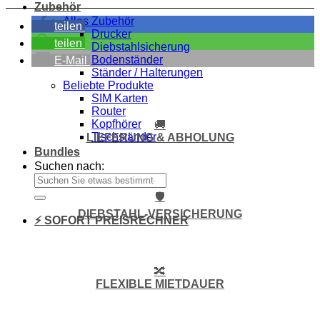
Zubehör
Alles Zubehör
teilen
Drucker
teilen
Diebstahlsicherung
Bodenständer
E-Mail
Ständer / Halterungen
Beliebte Produkte
SIM Karten
Router
Kopfhörer
🚚
Tischständer
LIEFERUNG & ABHOLUNG
Bundles
Suchen nach:
🛡️
DIEBSTAHL-VERSICHERUNG
⚡ SOFORT PREISRECHNER
🔀
FLEXIBLE MIETDAUER