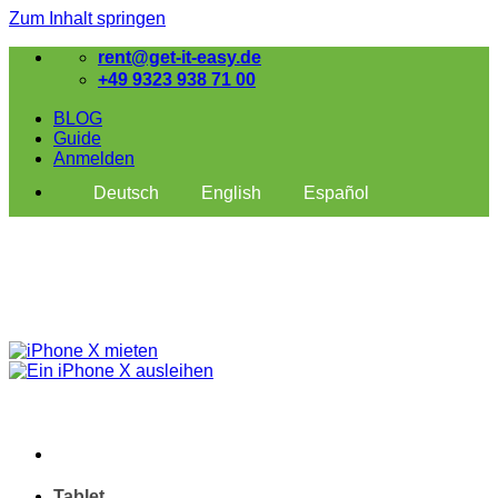
Zum Inhalt springen
rent@get-it-easy.de
+49 9323 938 71 00
BLOG
Guide
Anmelden
Deutsch
English
Español
Tablet