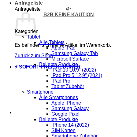
Anfrageliste
💸
Anfrageliste
B2B KEINE KAUTION
Kategorien
Tablet
Alle Tablets
Es befinden sich keine Artikel im Warenkorb.
Apple iPad
Samsung Galaxy Tab
Zurück zum Shop
Microsoft Surface
Beliebte Produkte
⚡ SOFORT PREISRECHNER
iPad 10 10,9″ (2022)
iPad Pro 5 12,9″ (2021)
iPad Pro
Tablet Zubehör
Smartphone
Alle Smartphones
Apple iPhone
Samsung Galaxy
Google Pixel
Beliebte Produkte
iPhone 14 (2022)
SIM Karten
Smartphone Zubehör