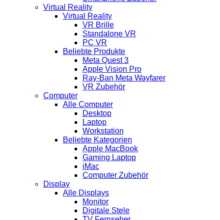
Virtual Reality
Virtual Reality
VR Brille
Standalone VR
PC VR
Beliebte Produkte
Meta Quest 3
Apple Vision Pro
Ray-Ban Meta Wayfarer
VR Zubehör
Computer
Alle Computer
Desktop
Laptop
Workstation
Beliebte Kategorien
Apple MacBook
Gaming Laptop
iMac
Computer Zubehör
Display
Alle Displays
Monitor
Digitale Stele
TV Fernseher