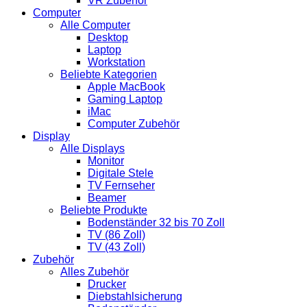
VR Zubehör
Computer
Alle Computer
Desktop
Laptop
Workstation
Beliebte Kategorien
Apple MacBook
Gaming Laptop
iMac
Computer Zubehör
Display
Alle Displays
Monitor
Digitale Stele
TV Fernseher
Beamer
Beliebte Produkte
Bodenständer 32 bis 70 Zoll
TV (86 Zoll)
TV (43 Zoll)
Zubehör
Alles Zubehör
Drucker
Diebstahlsicherung