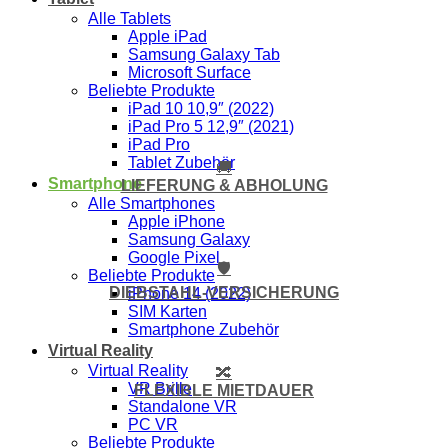
Alle Tablets
Apple iPad
Samsung Galaxy Tab
Microsoft Surface
Beliebte Produkte
iPad 10 10,9″ (2022)
iPad Pro 5 12,9″ (2021)
iPad Pro
Tablet Zubehör
🚚
Smartphone
LIEFERUNG & ABHOLUNG
Alle Smartphones
Apple iPhone
Samsung Galaxy
Google Pixel
🛡️
Beliebte Produkte
DIEBSTAHL-VERSICHERUNG
iPhone 14 (2022)
SIM Karten
Smartphone Zubehör
Virtual Reality
Virtual Reality
🔀
VR Brille
FLEXIBLE MIETDAUER
Standalone VR
PC VR
Beliebte Produkte