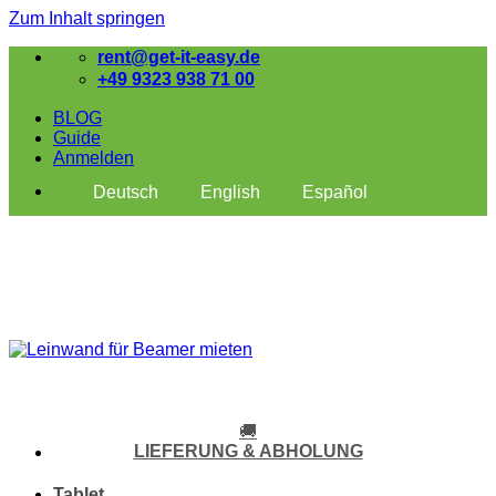
Zum Inhalt springen
rent@get-it-easy.de
+49 9323 938 71 00
BLOG
Guide
Anmelden
Deutsch
English
Español
🚚
LIEFERUNG & ABHOLUNG
Tablet