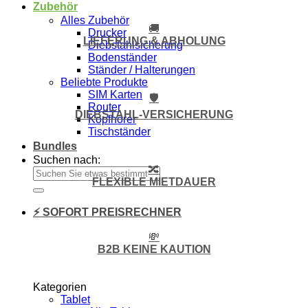
Zubehör
Alles Zubehör
🚚
Drucker
LIEFERUNG & ABHOLUNG
Diebstahlsicherung
Bodenständer
Ständer / Halterungen
Beliebte Produkte
SIM Karten
🛡️
Router
DIEBSTAHL-VERSICHERUNG
Kopfhörer
Tischständer
Bundles
Suchen nach:
🔀
FLEXIBLE MIETDAUER
⚡ SOFORT PREISRECHNER
💸
B2B KEINE KAUTION
Kategorien
Tablet