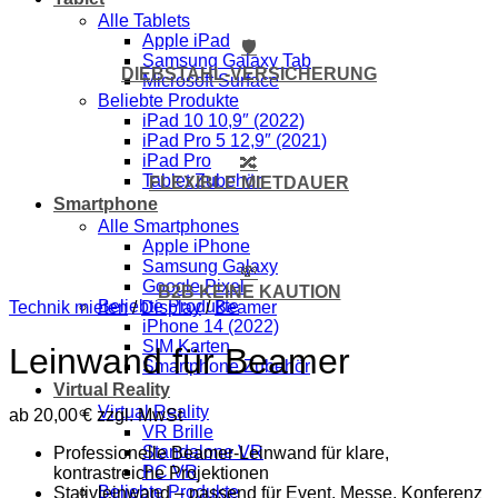
Alle Tablets
Apple iPad
🛡️
Samsung Galaxy Tab
DIEBSTAHL-VERSICHERUNG
Microsoft Surface
Beliebte Produkte
iPad 10 10,9″ (2022)
iPad Pro 5 12,9″ (2021)
iPad Pro
🔀
Tablet Zubehör
FLEXIBLE MIETDAUER
Smartphone
Alle Smartphones
Apple iPhone
Samsung Galaxy
💸
Google Pixel
B2B KEINE KAUTION
Beliebte Produkte
Technik mieten
/
Display
/
Beamer
iPhone 14 (2022)
SIM Karten
Leinwand für Beamer
Smartphone Zubehör
Virtual Reality
Virtual Reality
ab
20,00
€
zzgl. MwSt
VR Brille
Standalone VR
Professionelle Beamer-Leinwand für klare,
PC VR
kontrastreiche Projektionen
Beliebte Produkte
Stativleinwand – passend für Event, Messe, Konferenz