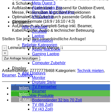
Meta Quest 3
& Schulung
Apple Vision Pro
Aufblasbare Leinwand – passend für Outdoor-Event,
Ray-Ban Meta Wayfarer
Messe, Präsentation & größere Projektionen
VR Zubehör
Optimale Sichtbarkeit durch passende Größe &
gängige Formate (16:9 / 16:10 / 4:3)
Computer
Auf Wunsch als Komplett-Setup inkl. Beamer,
Alle Computer
Kabel/Adapter, Audio & technischer Betreuung
Desktop
Laptop
Stellen Sie jetzt Ihre unverbindliche Anfrage!
Workstation
Beliebte Kategorien
Leinwand für Beamer Menge
Apple MacBook
Gaming Laptop
iMac
Zur Anfrage hinzufügen
Computer Zubehör
Display
Artikelnummer:
77777778468
Kategorien:
Technik mieten
,
Alle Displays
Beamer
,
Zubehör
Monitor
Digitale Stele
TV Fernseher
teilen
Beamer
teilen
Beliebte Produkte
E-Mail
Bodenständer 32 bis 70 Zoll
TV (86 Zoll)
TV (43 Zoll)