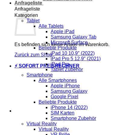
Anfrageliste
Anfrageliste
Kategorien
Tablet
Alle Tablets
Apple iPad
Samsung Galaxy Tab
Microsoft Surface
Es befinden sich keine Artikel im Warenkorb.
Beliebte Produkte
iPad 10 10,9″ (2022)
Zurück zum Shop
iPad Pro 5 12,9″ (2021)
iPad Pro
⚡ SOFORT PREISRECHNER
Tablet Zubehör
Smartphone
Alle Smartphones
Apple iPhone
Samsung Galaxy
Google Pixel
Beliebte Produkte
iPhone 14 (2022)
SIM Karten
Smartphone Zubehör
Virtual Reality
Virtual Reality
VR Brille