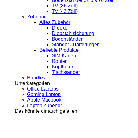
Bodenständer 32 bis 70 Zoll
TV (86 Zoll)
TV (43 Zoll)
Zubehör
Alles Zubehör
Drucker
Diebstahlsicherung
Bodenständer
Ständer / Halterungen
Beliebte Produkte
SIM Karten
Router
Kopfhörer
Tischständer
Bundles
Unterkategorien
Office Laptops
Gaming Laptop
Apple Macbook
Laptop Zubehör
Das könnte dir auch gefallen: