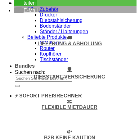
teilen
Zubehör
Alles Zubehör
E-Mail
Drucker
Diebstahlsicherung
Bodenständer
Ständer / Halterungen
Beliebte Produkte
🚚
SIM Karten
LIEFERUNG & ABHOLUNG
Router
Kopfhörer
Tischständer
Bundles
🛡️
Suchen nach:
DIEBSTAHL-VERSICHERUNG
⚡ SOFORT PREISRECHNER
🔀
FLEXIBLE MIETDAUER
💸
B2B KEINE KAUTION