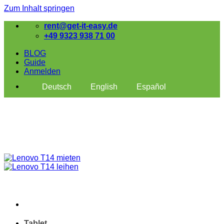
Zum Inhalt springen
rent@get-it-easy.de
+49 9323 938 71 00
BLOG
Guide
Anmelden
Deutsch
English
Español
Tablet