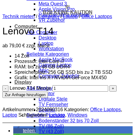
Meta Quest 3
💸
Apple Vision Pro
B2B KEINE KAUTION
Ray-Ban Meta Wayfarer
Technik mieten
/
Computer
/
Laptop
/
Office Laptops
VR Zubehör
Computer
Lenovo T14
Alle Computer
Desktop
Laptop
ab
79,00
€
zzgl. MwSt
Workstation
Beliebte Kategorien
14 Zoll
Apple MacBook
Prozessor: Intel Core i7
Gaming Laptop
RAM: bis zu 48 GB DDR4
iMac
Spreicherplatz: 256 GB SSD bis zu 2 TB SSD
Computer Zubehör
Grafik: Intel Iris X / NVIDIA GeForce MX450
Display
Lenovo T14 Menge
Alle Displays
Monitor
Zur Anfrage hinzufügen
Digitale Stele
TV Fernseher
Artikelnummer:
2024090316
Kategorien:
Office Laptops
,
Beamer
Laptop
Schlagwörter:
Lenovo
,
Windows
Beliebte Produkte
Bodenständer 32 bis 70 Zoll
TV (86 Zoll)
teilen
TV (43 Zoll)