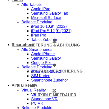
Alle Tablets
Apple iPad
Samsung Galaxy Tab
Microsoft Surface
Beliebte Produkte
iPad 10 10,9″ (2022)
iPad Pro 5 12,9″ (2021)
iPad Pro
Tablet Zubehör
🚚
Smartphone
LIEFERUNG & ABHOLUNG
Alle Smartphones
Apple iPhone
Samsung Galaxy
Google Pixel
🛡️
Beliebte Produkte
DIEBSTAHL-VERSICHERUNG
iPhone 14 (2022)
SIM Karten
Smartphone Zubehör
Virtual Reality
Virtual Reality
🔀
VR Brille
FLEXIBLE MIETDAUER
Standalone VR
PC VR
Beliebte Produkte