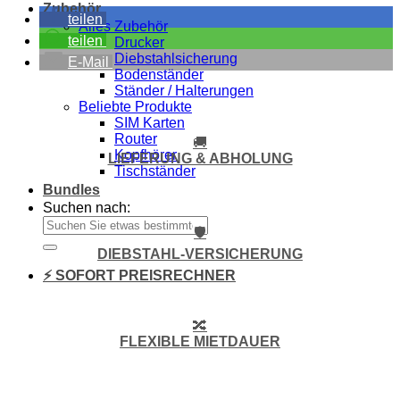
Zubehör
teilen
Alles Zubehör
teilen
Drucker
Diebstahlsicherung
E-Mail
Bodenständer
Ständer / Halterungen
Beliebte Produkte
SIM Karten
Router
🚚
Kopfhörer
LIEFERUNG & ABHOLUNG
Tischständer
Bundles
Suchen nach:
🛡️
DIEBSTAHL-VERSICHERUNG
⚡ SOFORT PREISRECHNER
🔀
FLEXIBLE MIETDAUER