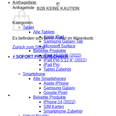
Anfrageliste
💸
Anfrageliste
B2B KEINE KAUTION
Kategorien
Tablet
Alle Tablets
Apple iPad
Es befinden sich keine Artikel im Warenkorb.
Samsung Galaxy Tab
Microsoft Surface
Zurück zum Shop
Beliebte Produkte
iPad 10 10,9″ (2022)
⚡ SOFORT PREISRECHNER
iPad Pro 5 12,9″ (2021)
iPad Pro
Tablet Zubehör
Smartphone
Alle Smartphones
Apple iPhone
Samsung Galaxy
Google Pixel
Beliebte Produkte
iPhone 14 (2022)
SIM Karten
Smartphone Zubehör
Virtual Reality