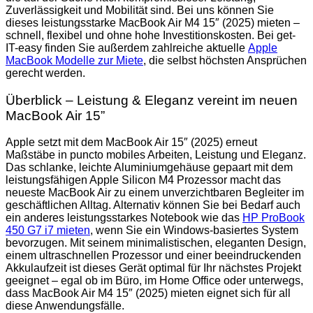
Zuverlässigkeit und Mobilität sind. Bei uns können Sie
dieses leistungsstarke MacBook Air M4 15″ (2025) mieten –
schnell, flexibel und ohne hohe Investitionskosten. Bei get-
IT-easy finden Sie außerdem zahlreiche aktuelle
Apple
MacBook Modelle zur Miete
, die selbst höchsten Ansprüchen
gerecht werden.
Überblick – Leistung & Eleganz vereint im neuen
MacBook Air 15”
Apple setzt mit dem MacBook Air 15″ (2025) erneut
Maßstäbe in puncto mobiles Arbeiten, Leistung und Eleganz.
Das schlanke, leichte Aluminiumgehäuse gepaart mit dem
leistungsfähigen Apple Silicon M4 Prozessor macht das
neueste MacBook Air zu einem unverzichtbaren Begleiter im
geschäftlichen Alltag. Alternativ können Sie bei Bedarf auch
ein anderes leistungsstarkes Notebook wie das
HP ProBook
450 G7 i7 mieten
, wenn Sie ein Windows-basiertes System
bevorzugen. Mit seinem minimalistischen, eleganten Design,
einem ultraschnellen Prozessor und einer beeindruckenden
Akkulaufzeit ist dieses Gerät optimal für Ihr nächstes Projekt
geeignet – egal ob im Büro, im Home Office oder unterwegs,
dass MacBook Air M4 15″ (2025) mieten eignet sich für all
diese Anwendungsfälle.