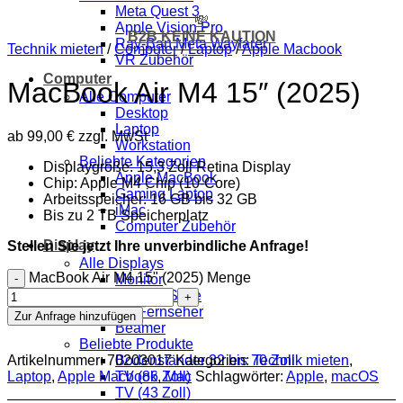
Meta Quest 3
💸
Apple Vision Pro
B2B KEINE KAUTION
Ray-Ban Meta Wayfarer
Technik mieten
/
Computer
/
Laptop
/
Apple Macbook
VR Zubehör
Computer
MacBook Air M4 15″ (2025)
Alle Computer
Desktop
Laptop
ab
99,00
€
zzgl. MwSt
Workstation
Beliebte Kategorien
Displaygröße: 15,3 Zoll Retina Display
Apple MacBook
Chip: Apple M4 Chip (10-Core)
Gaming Laptop
Arbeitsspeicher: 16 GB bis 32 GB
iMac
Bis zu 2 TB Speicherplatz
Computer Zubehör
Display
Stellen Sie jetzt Ihre unverbindliche Anfrage!
Alle Displays
MacBook Air M4 15" (2025) Menge
Monitor
Digitale Stele
TV Fernseher
Zur Anfrage hinzufügen
Beamer
Beliebte Produkte
Artikelnummer:
70203017
Kategorien:
Technik mieten
,
Bodenständer 32 bis 70 Zoll
Laptop
,
Apple Macbook
,
Mac
Schlagwörter:
Apple
,
macOS
TV (86 Zoll)
TV (43 Zoll)