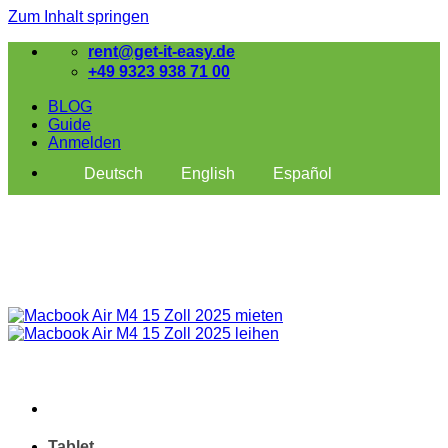
Zum Inhalt springen
rent@get-it-easy.de
+49 9323 938 71 00
BLOG
Guide
Anmelden
Deutsch
English
Español
Tablet