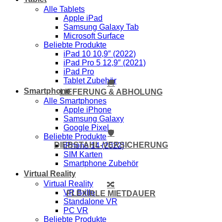
Alle Tablets
Apple iPad
Samsung Galaxy Tab
Microsoft Surface
Beliebte Produkte
iPad 10 10,9″ (2022)
iPad Pro 5 12,9″ (2021)
iPad Pro
Tablet Zubehör
🚚
Smartphone
LIEFERUNG & ABHOLUNG
Alle Smartphones
Apple iPhone
Samsung Galaxy
Google Pixel
🛡️
Beliebte Produkte
DIEBSTAHL-VERSICHERUNG
iPhone 14 (2022)
SIM Karten
Smartphone Zubehör
Virtual Reality
Virtual Reality
🔀
VR Brille
FLEXIBLE MIETDAUER
Standalone VR
PC VR
Beliebte Produkte