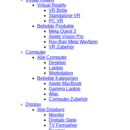
Virtual Reality
VR Brille
Standalone VR
PC VR
Beliebte Produkte
Meta Quest 3
Apple Vision Pro
Ray-Ban Meta Wayfarer
VR Zubehör
Computer
Alle Computer
Desktop
Laptop
Workstation
Beliebte Kategorien
Apple MacBook
Gaming Laptop
iMac
Computer Zubehör
Display
Alle Displays
Monitor
Digitale Stele
TV Fernseher