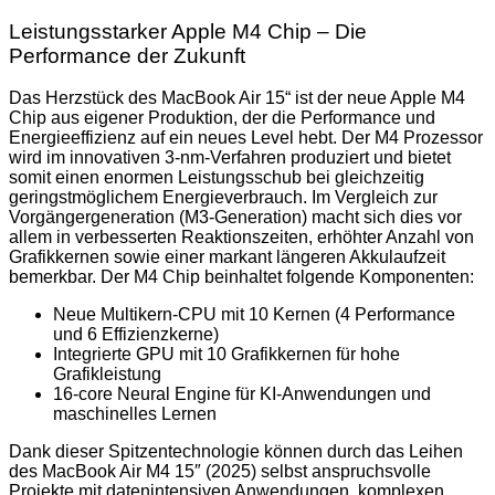
Leistungsstarker Apple M4 Chip – Die
Performance der Zukunft
Das Herzstück des MacBook Air 15“ ist der neue Apple M4
Chip aus eigener Produktion, der die Performance und
Energieeffizienz auf ein neues Level hebt. Der M4 Prozessor
wird im innovativen 3-nm-Verfahren produziert und bietet
somit einen enormen Leistungsschub bei gleichzeitig
geringstmöglichem Energieverbrauch. Im Vergleich zur
Vorgängergeneration (M3-Generation) macht sich dies vor
allem in verbesserten Reaktionszeiten, erhöhter Anzahl von
Grafikkernen sowie einer markant längeren Akkulaufzeit
bemerkbar. Der M4 Chip beinhaltet folgende Komponenten:
Neue Multikern-CPU mit 10 Kernen (4 Performance
und 6 Effizienzkerne)
Integrierte GPU mit 10 Grafikkernen für hohe
Grafikleistung
16-core Neural Engine für KI-Anwendungen und
maschinelles Lernen
Dank dieser Spitzentechnologie können durch das Leihen
des MacBook Air M4 15″ (2025) selbst anspruchsvolle
Projekte mit datenintensiven Anwendungen, komplexen