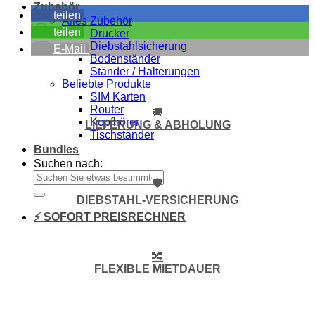
Zubehör
teilen
Alles Zubehör
teilen
Drucker
Diebstahlsicherung
E-Mail
Bodenständer
Ständer / Halterungen
Beliebte Produkte
SIM Karten
Router
🚚
Kopfhörer
LIEFERUNG & ABHOLUNG
Tischständer
Bundles
Suchen nach:
🛡️
DIEBSTAHL-VERSICHERUNG
⚡ SOFORT PREISRECHNER
🔀
FLEXIBLE MIETDAUER