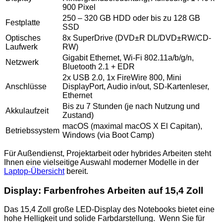
900 Pixel
250 – 320 GB HDD oder bis zu 128 GB
Festplatte
SSD
Optisches
8x SuperDrive (DVD±R DL/DVD±RW/CD-
Laufwerk
RW)
Gigabit Ethernet, Wi-Fi 802.11a/b/g/n,
Netzwerk
Bluetooth 2.1 + EDR
2x USB 2.0, 1x FireWire 800, Mini
Anschlüsse
DisplayPort, Audio in/out, SD-Kartenleser,
Ethernet
Bis zu 7 Stunden (je nach Nutzung und
Akkulaufzeit
Zustand)
macOS (maximal macOS X El Capitan),
Betriebssystem
Windows (via Boot Camp)
Für Außendienst, Projektarbeit oder hybrides Arbeiten steht
Ihnen eine vielseitige Auswahl moderner Modelle in der
Laptop-Übersicht
bereit.
Display: Farbenfrohes Arbeiten auf 15,4 Zoll
Das 15,4 Zoll große LED-Display des Notebooks bietet eine
hohe Helligkeit und solide Farbdarstellung. Wenn Sie für