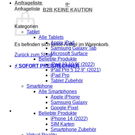
Anfrageliste
💸
Anfrageliste
B2B KEINE KAUTION
Kategorien
Tablet
Alle Tablets
Apple iPad
Es befinden sich keine Artikel im Warenkorb.
Samsung Galaxy Tab
Microsoft Surface
Zurück zum Shop
Beliebte Produkte
iPad 10 10,9″ (2022)
⚡ SOFORT PREISRECHNER
iPad Pro 5 12,9″ (2021)
iPad Pro
Tablet Zubehör
Smartphone
Alle Smartphones
Apple iPhone
Samsung Galaxy
Google Pixel
Beliebte Produkte
iPhone 14 (2022)
SIM Karten
Smartphone Zubehör
Virtual Reality