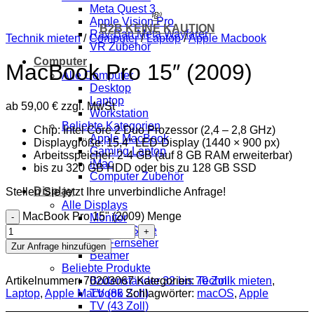
Meta Quest 3
💸
Apple Vision Pro
B2B KEINE KAUTION
Ray-Ban Meta Wayfarer
Technik mieten
/
Computer
/
Laptop
/
Apple Macbook
VR Zubehör
Computer
MacBook Pro 15″ (2009)
Alle Computer
Desktop
Laptop
ab
59,00
€
zzgl. MwSt
Workstation
Beliebte Kategorien
Chip: Intel Core 2 Duo Prozessor (2,4 – 2,8 GHz)
Apple MacBook
Displaygröße: 15,4″ LED-Display (1440 × 900 px)
Gaming Laptop
Arbeitsspeicher: 2-4 GB (auf 8 GB RAM erweiterbar)
iMac
bis zu 320 GB HDD oder bis zu 128 GB SSD
Computer Zubehör
Display
Stellen Sie jetzt Ihre unverbindliche Anfrage!
Alle Displays
MacBook Pro 15" (2009) Menge
Monitor
Digitale Stele
TV Fernseher
Zur Anfrage hinzufügen
Beamer
Beliebte Produkte
Artikelnummer:
70203067
Kategorien:
Technik mieten
,
Bodenständer 32 bis 70 Zoll
Laptop
,
Apple Macbook
Schlagwörter:
macOS
,
Apple
TV (86 Zoll)
TV (43 Zoll)