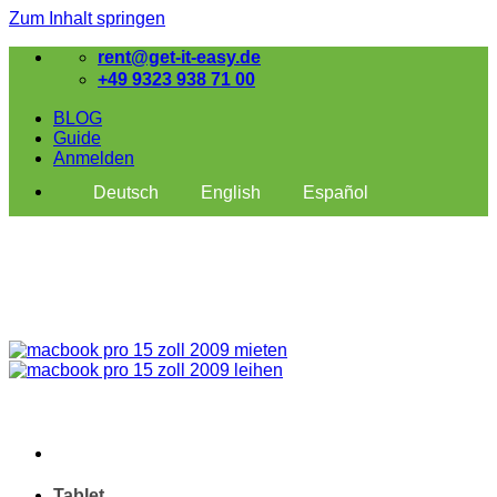
Zum Inhalt springen
rent@get-it-easy.de
+49 9323 938 71 00
BLOG
Guide
Anmelden
Deutsch
English
Español
Tablet