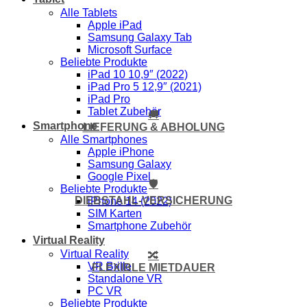
Alle Tablets
Apple iPad
Samsung Galaxy Tab
Microsoft Surface
Beliebte Produkte
iPad 10 10,9″ (2022)
iPad Pro 5 12,9″ (2021)
iPad Pro
Tablet Zubehör
🚚
Smartphone
LIEFERUNG & ABHOLUNG
Alle Smartphones
Apple iPhone
Samsung Galaxy
Google Pixel
🛡️
Beliebte Produkte
DIEBSTAHL-VERSICHERUNG
iPhone 14 (2022)
SIM Karten
Smartphone Zubehör
Virtual Reality
Virtual Reality
🔀
VR Brille
FLEXIBLE MIETDAUER
Standalone VR
PC VR
Beliebte Produkte