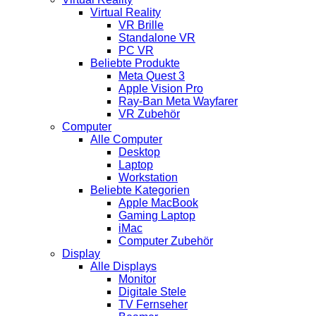
Virtual Reality
VR Brille
Standalone VR
PC VR
Beliebte Produkte
Meta Quest 3
Apple Vision Pro
Ray-Ban Meta Wayfarer
VR Zubehör
Computer
Alle Computer
Desktop
Laptop
Workstation
Beliebte Kategorien
Apple MacBook
Gaming Laptop
iMac
Computer Zubehör
Display
Alle Displays
Monitor
Digitale Stele
TV Fernseher