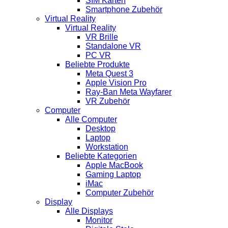
SIM Karten
Smartphone Zubehör
Virtual Reality
Virtual Reality
VR Brille
Standalone VR
PC VR
Beliebte Produkte
Meta Quest 3
Apple Vision Pro
Ray-Ban Meta Wayfarer
VR Zubehör
Computer
Alle Computer
Desktop
Laptop
Workstation
Beliebte Kategorien
Apple MacBook
Gaming Laptop
iMac
Computer Zubehör
Display
Alle Displays
Monitor