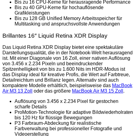
Bis zu 16 CPU-Kerne für herausragende Performance
Bis zu 40 GPU-Kerne für hochauflösende
Grafikleistungen
Bis zu 128 GB Unified Memory Arbeitsspeicher für
Multitasking und anspruchsvollste Anwendungen
Brillantes 16″ Liquid Retina XDR Display
Das Liquid Retina XDR Display bietet eine spektakuläre
Darstellungsqualität, die in der Notebook-Welt herausragend
ist. Mit einer Diagonale von 16 Zoll, einer nativen Auflösung
von 3.456 x 2.234 Pixeln und beeindruckender
Spitzenhelligkeit von bis zu 1.600 Nits im HDR-Modus ist
das Display ideal für kreative Profis, die Wert auf Farbtreue,
Detailreichtum und Brillanz legen. Alternativ sind auch
kompaktere Modelle erhältlich, beispielsweise das
MacBook
Air M3 13 Zoll
oder das größere
MacBook Air M3 15 Zoll
.
Auflösung von 3.456 x 2.234 Pixel für gestochen
scharfe Details
ProMotion-Technologie für adaptive Bildwiederholraten
bis 120 Hz für flüssige Bewegungen
P3 Farbraum-Abdeckung für realistische
Farbverwaltung bei professioneller Fotografie und
Videoerstellung