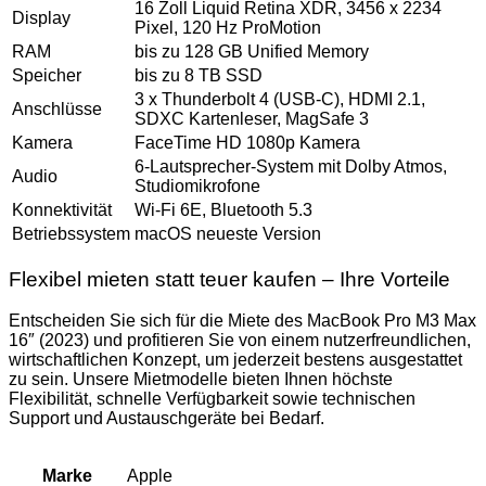
16 Zoll Liquid Retina XDR, 3456 x 2234
Display
Pixel, 120 Hz ProMotion
RAM
bis zu 128 GB Unified Memory
Speicher
bis zu 8 TB SSD
3 x Thunderbolt 4 (USB-C), HDMI 2.1,
Anschlüsse
SDXC Kartenleser, MagSafe 3
Kamera
FaceTime HD 1080p Kamera
6-Lautsprecher-System mit Dolby Atmos,
Audio
Studiomikrofone
Konnektivität
Wi-Fi 6E, Bluetooth 5.3
Betriebssystem
macOS neueste Version
Flexibel mieten statt teuer kaufen – Ihre Vorteile
Entscheiden Sie sich für die Miete des MacBook Pro M3 Max
16″ (2023) und profitieren Sie von einem nutzerfreundlichen,
wirtschaftlichen Konzept, um jederzeit bestens ausgestattet
zu sein. Unsere Mietmodelle bieten Ihnen höchste
Flexibilität, schnelle Verfügbarkeit sowie technischen
Support und Austauschgeräte bei Bedarf.
Apple
Marke