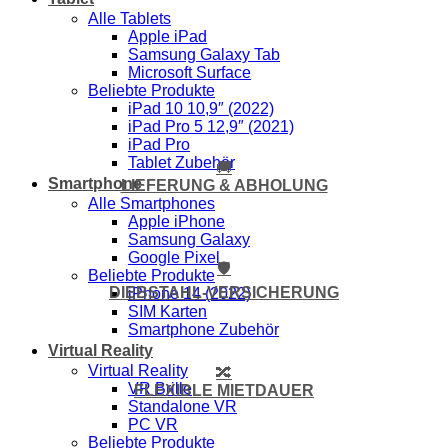
Alle Tablets
Apple iPad
Samsung Galaxy Tab
Microsoft Surface
Beliebte Produkte
iPad 10 10,9″ (2022)
iPad Pro 5 12,9″ (2021)
iPad Pro
Tablet Zubehör
🚚
Smartphone
LIEFERUNG & ABHOLUNG
Alle Smartphones
Apple iPhone
Samsung Galaxy
Google Pixel
🛡️
Beliebte Produkte
DIEBSTAHL-VERSICHERUNG
iPhone 14 (2022)
SIM Karten
Smartphone Zubehör
Virtual Reality
Virtual Reality
🔀
VR Brille
FLEXIBLE MIETDAUER
Standalone VR
PC VR
Beliebte Produkte