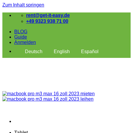
Zum Inhalt springen
rent@get-it-easy.de
+49 9323 938 71 00
BLOG
Guide
Anmelden
Deutsch
English
Español
Tablet