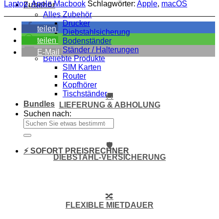
Laptop
,
Apple Macbook
Schlagwörter:
Apple
,
macOS
Zubehör
Alles Zubehör
Drucker
teilen
Diebstahlsicherung
teilen
Bodenständer
Ständer / Halterungen
E-Mail
Beliebte Produkte
SIM Karten
Router
Kopfhörer
Tischständer
🚚
Bundles
LIEFERUNG & ABHOLUNG
Suchen nach:
🛡️
⚡ SOFORT PREISRECHNER
DIEBSTAHL-VERSICHERUNG
🔀
FLEXIBLE MIETDAUER