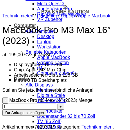
Meta Quest 3
💸
Apple Vision Pro
B2B KEINE KAUTION
Ray-Ban Meta Wayfarer
Technik mieten
/
Computer
/
Laptop
/
Apple Macbook
VR Zubehör
Computer
MacBook Pro M3 Max 16″
Alle Computer
Desktop
(2023)
Laptop
Workstation
Beliebte Kategorien
ab
199,00
€
zzgl. MwSt
Apple MacBook
Gaming Laptop
Displaygröße: 16,2 Zoll
iMac
Chip: Apple M3 Max Chip
Computer Zubehör
Arbeitsspeicher: Bis zu 128 GB
Display
bis zu 8 TB Speicherplatz
Alle Displays
Stellen Sie jetzt Ihre unverbindliche Anfrage!
Monitor
Digitale Stele
MacBook Pro M3 Max 16″ (2023) Menge
TV Fernseher
Beamer
Beliebte Produkte
Zur Anfrage hinzufügen
Bodenständer 32 bis 70 Zoll
TV (86 Zoll)
TV (43 Zoll)
Artikelnummer:
70203019
Kategorien:
Technik mieten
,