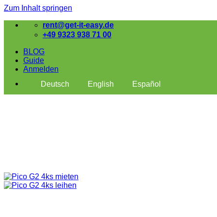
Zum Inhalt springen
rent@get-it-easy.de
+49 9323 938 71 00
BLOG
Guide
Anmelden
Deutsch
English
Español