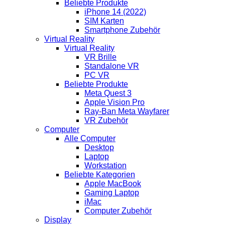
Beliebte Produkte
iPhone 14 (2022)
SIM Karten
Smartphone Zubehör
Virtual Reality
Virtual Reality
VR Brille
Standalone VR
PC VR
Beliebte Produkte
Meta Quest 3
Apple Vision Pro
Ray-Ban Meta Wayfarer
VR Zubehör
Computer
Alle Computer
Desktop
Laptop
Workstation
Beliebte Kategorien
Apple MacBook
Gaming Laptop
iMac
Computer Zubehör
Display