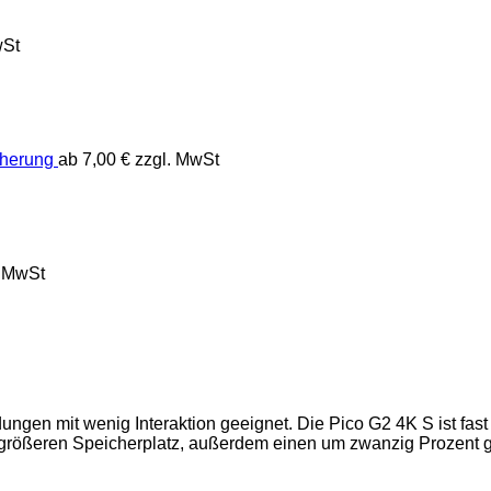
wSt
cherung
ab
7,00
€
zzgl. MwSt
. MwSt
ngen mit wenig Interaktion geeignet. Die Pico G2 4K S ist fast 
h größeren Speicherplatz, außerdem einen um zwanzig Prozent 