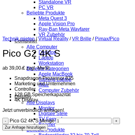
Standalone VR
PC VR
Beliebte Produkte
Meta Quest 3
Apple Vision Pro
Ray-Ban Meta Wayfarer
VR Zubehör
Technik mieten
/
Virtual Reality
/
VR Brille
/
Pimax/Pico
Computer
Alle Computer
Pico G2 4K S
Desktop
Laptop
Workstation
ab
39,00
€
zzgl. MwSt
Beliebte Kategorien
Apple MacBook
Snapdragon-Prozessor 835
Gaming Laptop
Marketing und Unternehmen
iMac
Controller
Computer Zubehör
128 GB Speicherkapazität
Display
4K Display
Alle Displays
Monitor
Jetzt unverbindlich anfragen!
Digitale Stele
TV Fernseher
Pico G2 4K S Menge
Beamer
Zur Anfrage hinzufügen
Beliebte Produkte