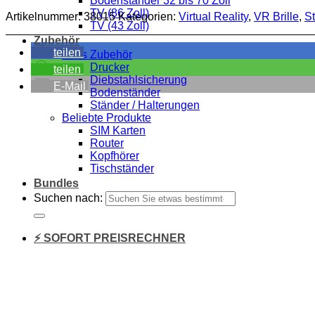
Bodenständer 32 bis 70 Zoll
TV (86 Zoll)
Artikelnummer:
38015
Kategorien:
Virtual Reality
,
VR Brille
,
S
TV (43 Zoll)
Zubehör
teilen
Alles Zubehör
Drucker
teilen
Diebstahlsicherung
E-Mail
Bodenständer
Ständer / Halterungen
Beliebte Produkte
SIM Karten
Router
Kopfhörer
Tischständer
Bundles
Suchen nach:
⚡ SOFORT PREISRECHNER