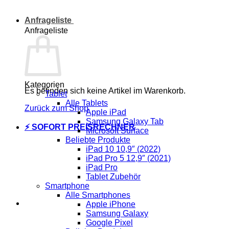
Anfrageliste
Anfrageliste
Kategorien
Es befinden sich keine Artikel im Warenkorb.
Tablet
Alle Tablets
Zurück zum Shop
Apple iPad
Samsung Galaxy Tab
⚡ SOFORT PREISRECHNER
Microsoft Surface
Beliebte Produkte
iPad 10 10,9″ (2022)
iPad Pro 5 12,9″ (2021)
iPad Pro
Tablet Zubehör
Smartphone
Alle Smartphones
Apple iPhone
Samsung Galaxy
Google Pixel