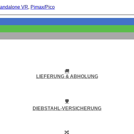
tandalone VR
,
Pimax/Pico
🚚
LIEFERUNG & ABHOLUNG
🛡️
DIEBSTAHL-VERSICHERUNG
🔀