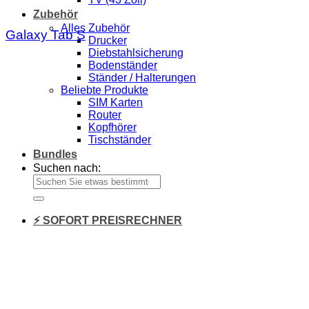
Zubehör
Alles Zubehör
Galaxy Tab S
Drucker
Diebstahlsicherung
Bodenständer
Ständer / Halterungen
Beliebte Produkte
SIM Karten
Router
Kopfhörer
Tischständer
Bundles
Suchen nach:
⚡ SOFORT PREISRECHNER