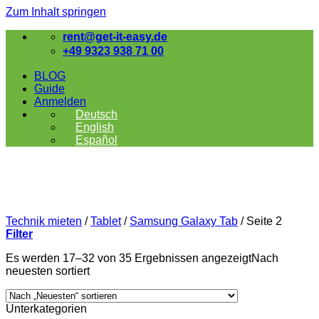
Zum Inhalt springen
rent@get-it-easy.de
+49 9323 938 71 00
BLOG
Guide
Anmelden
Deutsch
English
Español
Technik mieten
/
Tablet
/
Samsung Galaxy Tab
/
Seite 2
Filter
Es werden 17–32 von 35 Ergebnissen angezeigt
Nach
neuesten sortiert
Unterkategorien