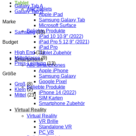
Tablet
Galaxy Tab A
Alle Tablets
Galaxy Tab S
Apple iPad
Samsung Galaxy Tab
Marke
Microsoft Surface
Beliebte Produkte
Samsung
(33)
iPad 10 10,9″ (2022)
iPad Pro 5 12,9″ (2021)
Budget
iPad Pro
High End
(11)
Tablet Zubehör
Mittelklasse
(9)
Smartphone
Preis-Leistung
(13)
Alle Smartphones
Apple iPhone
Größe
Samsung Galaxy
Google Pixel
Groß
(8)
Beliebte Produkte
Klein
(2)
iPhone 14 (2022)
Mittel
(23)
SIM Karten
Smartphone Zubehör
Virtual Reality
Virtual Reality
VR Brille
Standalone VR
PC VR