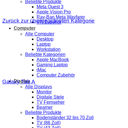
Beliebte Produkte
Meta Quest 3
Apple Vision Pro
Ray-Ban Meta Wayfarer
Zurück zur übergeordneten Kategorie
VR Zubehör
Computer
Alle Computer
Desktop
Laptop
Workstation
Beliebte Kategorien
Apple MacBook
Gaming Laptop
iMac
Computer Zubehör
Display
Galaxy Tab A
Alle Displays
Monitor
Digitale Stele
TV Fernseher
Beamer
Beliebte Produkte
Bodenständer 32 bis 70 Zoll
TV (86 Zoll)
TV (43 Zoll)