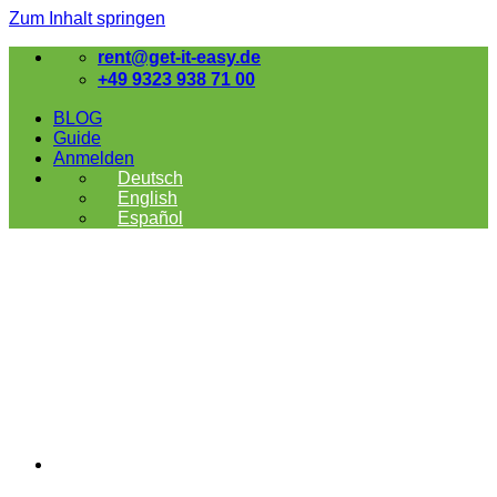
Zum Inhalt springen
rent@get-it-easy.de
+49 9323 938 71 00
BLOG
Guide
Anmelden
Deutsch
English
Español