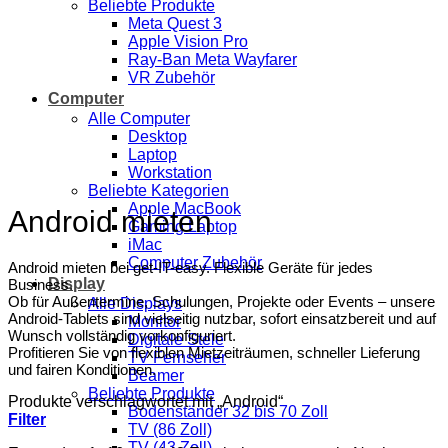
Beliebte Produkte
Meta Quest 3
Apple Vision Pro
Ray-Ban Meta Wayfarer
VR Zubehör
Computer
Alle Computer
Desktop
Laptop
Workstation
Beliebte Kategorien
Apple MacBook
Android mieten
Gaming Laptop
iMac
Computer Zubehör
Android mieten bei get-IT-easy. Flexible Geräte für jedes
Display
Business.
Ob für Außentermine, Schulungen, Projekte oder Events – unsere
Alle Displays
Android-Tablets sind vielseitig nutzbar, sofort einsatzbereit und auf
Monitor
Wunsch vollständig vorkonfiguriert.
Digitale Stele
Profitieren Sie von flexiblen Mietzeiträumen, schneller Lieferung
TV Fernseher
und fairen Konditionen.
Beamer
Beliebte Produkte
Produkte verschlagwortet mit „Android“
Bodenständer 32 bis 70 Zoll
Filter
TV (86 Zoll)
TV (43 Zoll)