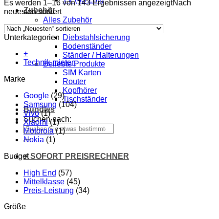
Es werden 1–16 von 143 Ergebnissen angezeigt
Nach
Zubehör
neuesten sortiert
Alles Zubehör
Drucker
Unterkategorien
Diebstahlsicherung
Bodenständer
+
Ständer / Halterungen
Technik mieten
Beliebte Produkte
SIM Karten
Marke
Router
Kopfhörer
Google
(29)
Tischständer
Samsung
(104)
Bundles
Vivo
(1)
Suchen nach:
Xiaomi
(1)
Motorola
(1)
Nokia
(1)
Budget
⚡ SOFORT PREISRECHNER
High End
(57)
Mittelklasse
(45)
Preis-Leistung
(34)
Größe