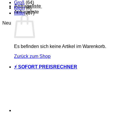
Groß
(64)
Anfrageliste
Klein
(6)
Anfrageliste
Mittel
(67)
Neu
Es befinden sich keine Artikel im Warenkorb.
Zurück zum Shop
⚡ SOFORT PREISRECHNER