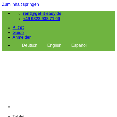
Zum Inhalt springen
rent@get-it-easy.de
+49 9323 938 71 00
BLOG
Guide
Anmelden
Deutsch
English
Español
Tablet