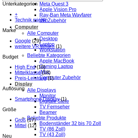
Unterkategorien
Meta Quest 3
Apple Vision Pro
+
Ray-Ban Meta Wayfarer
Technik mieten
VR Zubehör
Computer
Marke
Alle Computer
Desktop
Google
(29)
Laptop
weitere VR Brillen
(1)
Workstation
Beliebte Kategorien
Budget
Apple MacBook
Gaming Laptop
High End
(10)
iMac
Mittelklasse
(18)
Computer Zubehör
Preis-Leistung
(1)
Display
Auflösung
Alle Displays
Monitor
Smartphone Display
(1)
Digitale Stele
TV Fernseher
Größe
Beamer
Beliebte Produkte
Groß
(17)
Bodenständer 32 bis 70 Zoll
Mittel
(12)
TV (86 Zoll)
TV (43 Zoll)
Neu