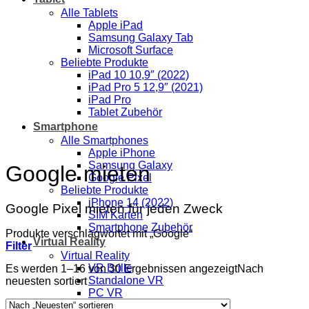
Alle Tablets
Apple iPad
Samsung Galaxy Tab
Microsoft Surface
Beliebte Produkte
iPad 10 10,9″ (2022)
iPad Pro 5 12,9″ (2021)
iPad Pro
Tablet Zubehör
Smartphone
Alle Smartphones
Apple iPhone
Samsung Galaxy
Google mieten
Google Pixel
Beliebte Produkte
iPhone 14 (2022)
Google Pixel mieten für jeden Zweck
SIM Karten
Smartphone Zubehör
Produkte verschlagwortet mit „Google“
Virtual Reality
Filter
Virtual Reality
VR Brille
Es werden 1–16 von 30 Ergebnissen angezeigt
Nach
Standalone VR
neuesten sortiert
PC VR
Beliebte Produkte