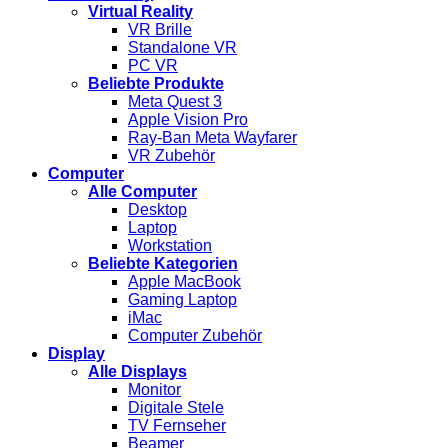
Virtual Reality
VR Brille
Standalone VR
PC VR
Beliebte Produkte
Meta Quest 3
Apple Vision Pro
Ray-Ban Meta Wayfarer
VR Zubehör
Computer
Alle Computer
Desktop
Laptop
Workstation
Beliebte Kategorien
Apple MacBook
Gaming Laptop
iMac
Computer Zubehör
Display
Alle Displays
Monitor
Digitale Stele
TV Fernseher
Beamer