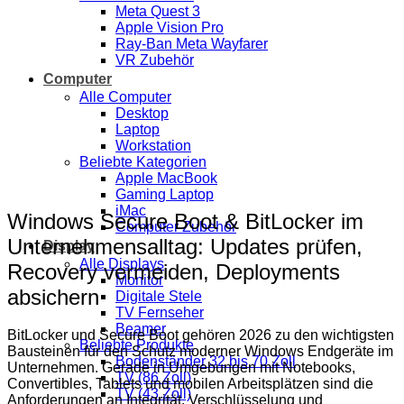
Meta Quest 3
Apple Vision Pro
Ray-Ban Meta Wayfarer
VR Zubehör
Computer
Alle Computer
Desktop
Laptop
Workstation
Beliebte Kategorien
Apple MacBook
Gaming Laptop
iMac
Windows Secure Boot & BitLocker im
Computer Zubehör
Unternehmensalltag: Updates prüfen,
Display
Alle Displays
Recovery vermeiden, Deployments
Monitor
absichern
Digitale Stele
TV Fernseher
Beamer
BitLocker und Secure Boot gehören 2026 zu den wichtigsten
Beliebte Produkte
Bausteinen für den Schutz moderner Windows Endgeräte im
Bodenständer 32 bis 70 Zoll
Unternehmen. Gerade in Umgebungen mit Notebooks,
TV (86 Zoll)
Convertibles, Tablets und mobilen Arbeitsplätzen sind die
TV (43 Zoll)
Anforderungen an Integrität, Verschlüsselung und