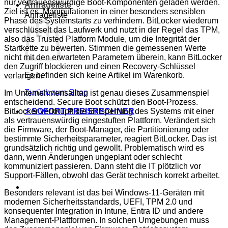
nur vertrauenswürdige Boot-Komponenten geladen werden.
Anfrageliste
Ziel ist es, Manipulationen in einer besonders sensiblen
Anfrageliste
Phase des Systemstarts zu verhindern. BitLocker wiederum
verschlüsselt das Laufwerk und nutzt in der Regel das TPM,
also das Trusted Platform Module, um die Integrität der
Startkette zu bewerten. Stimmen die gemessenen Werte
nicht mit den erwarteten Parametern überein, kann BitLocker
den Zugriff blockieren und einen Recovery-Schlüssel
Es befinden sich keine Artikel im Warenkorb.
verlangen.
Zurück zum Shop
Im Unternehmensalltag ist genau dieses Zusammenspiel
entscheidend. Secure Boot schützt den Boot-Prozess.
⚡ SOFORT PREISRECHNER
BitLocker verknüpft die Entsperrung des Systems mit einer
als vertrauenswürdig eingestuften Plattform. Verändert sich
die Firmware, der Boot-Manager, die Partitionierung oder
bestimmte Sicherheitsparameter, reagiert BitLocker. Das ist
grundsätzlich richtig und gewollt. Problematisch wird es
dann, wenn Änderungen ungeplant oder schlecht
kommuniziert passieren. Dann steht die IT plötzlich vor
Support-Fällen, obwohl das Gerät technisch korrekt arbeitet.
Besonders relevant ist das bei Windows-11-Geräten mit
modernen Sicherheitsstandards, UEFI, TPM 2.0 und
konsequenter Integration in Intune, Entra ID und andere
Management-Plattformen. In solchen Umgebungen muss