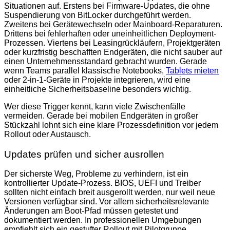
Situationen auf. Erstens bei Firmware-Updates, die ohne
Suspendierung von BitLocker durchgeführt werden.
Zweitens bei Gerätewechseln oder Mainboard-Reparaturen.
Drittens bei fehlerhaften oder uneinheitlichen Deployment-
Prozessen. Viertens bei Leasingrückläufern, Projektgeräten
oder kurzfristig beschafften Endgeräten, die nicht sauber auf
einen Unternehmensstandard gebracht wurden. Gerade
wenn Teams parallel klassische Notebooks,
Tablets mieten
oder 2-in-1-Geräte in Projekte integrieren, wird eine
einheitliche Sicherheitsbaseline besonders wichtig.
Wer diese Trigger kennt, kann viele Zwischenfälle
vermeiden. Gerade bei mobilen Endgeräten in großer
Stückzahl lohnt sich eine klare Prozessdefinition vor jedem
Rollout oder Austausch.
Updates prüfen und sicher ausrollen
Der sicherste Weg, Probleme zu verhindern, ist ein
kontrollierter Update-Prozess. BIOS, UEFI und Treiber
sollten nicht einfach breit ausgerollt werden, nur weil neue
Versionen verfügbar sind. Vor allem sicherheitsrelevante
Änderungen am Boot-Pfad müssen getestet und
dokumentiert werden. In professionellen Umgebungen
empfiehlt sich ein gestufter Rollout mit Pilotgruppe,