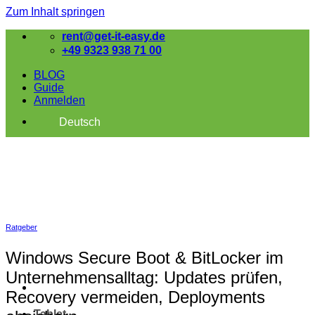
Zum Inhalt springen
rent@get-it-easy.de
+49 9323 938 71 00
BLOG
Guide
Anmelden
Deutsch
Ratgeber
Windows Secure Boot & BitLocker im
Unternehmensalltag: Updates prüfen,
Recovery vermeiden, Deployments
Tablet