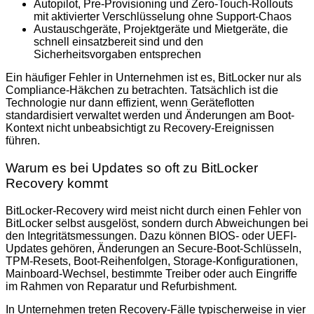
Autopilot, Pre-Provisioning und Zero-Touch-Rollouts
mit aktivierter Verschlüsselung ohne Support-Chaos
Austauschgeräte, Projektgeräte und Mietgeräte, die
schnell einsatzbereit sind und den
Sicherheitsvorgaben entsprechen
Ein häufiger Fehler in Unternehmen ist es, BitLocker nur als
Compliance-Häkchen zu betrachten. Tatsächlich ist die
Technologie nur dann effizient, wenn Geräteflotten
standardisiert verwaltet werden und Änderungen am Boot-
Kontext nicht unbeabsichtigt zu Recovery-Ereignissen
führen.
Warum es bei Updates so oft zu BitLocker
Recovery kommt
BitLocker-Recovery wird meist nicht durch einen Fehler von
BitLocker selbst ausgelöst, sondern durch Abweichungen bei
den Integritätsmessungen. Dazu können BIOS- oder UEFI-
Updates gehören, Änderungen an Secure-Boot-Schlüsseln,
TPM-Resets, Boot-Reihenfolgen, Storage-Konfigurationen,
Mainboard-Wechsel, bestimmte Treiber oder auch Eingriffe
im Rahmen von Reparatur und Refurbishment.
In Unternehmen treten Recovery-Fälle typischerweise in vier