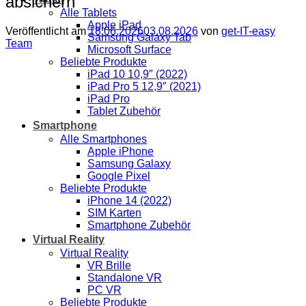
absichern
Alle Tablets
Apple iPad
Veröffentlicht am
18.06.2026
03.08.2026
von
get-IT-easy
Samsung Galaxy Tab
Team
Microsoft Surface
Beliebte Produkte
iPad 10 10,9″ (2022)
iPad Pro 5 12,9″ (2021)
iPad Pro
Tablet Zubehör
Smartphone
Alle Smartphones
Apple iPhone
Samsung Galaxy
Google Pixel
Beliebte Produkte
iPhone 14 (2022)
SIM Karten
Smartphone Zubehör
Virtual Reality
Virtual Reality
VR Brille
Standalone VR
PC VR
Beliebte Produkte