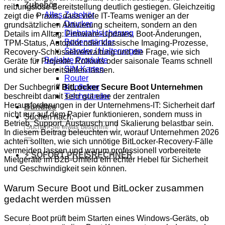
Zubehör
reibungslose Bereitstellung deutlich gestiegen. Gleichzeitig
Alles Zubehör
zeigt die Praxis, dass viele IT-Teams weniger an der
Drucker
grundsätzlichen Aktivierung scheitern, sondern an den
Diebstahlsicherung
Details im Alltag: Firmware-Updates, Boot-Änderungen,
Bodenständer
TPM-Status, Autopilot oder klassische Imaging-Prozesse,
Ständer / Halterungen
Recovery-Schlüsselverwaltung und die Frage, wie sich
Beliebte Produkte
Geräte für Projekte, Rollouts oder saisonale Teams schnell
SIM Karten
und sicher bereitstellen lassen.
Router
Der Suchbegriff
BitLocker Secure Boot Unternehmen
Kopfhörer
beschreibt damit sehr gut eine der zentralen
Tischständer
Herausforderungen in der Unternehmens-IT: Sicherheit darf
Bundles
nicht nur auf dem Papier funktionieren, sondern muss in
Suchen nach:
Betrieb, Support, Austausch und Skalierung belastbar sein.
In diesem Beitrag beleuchten wir, worauf Unternehmen 2026
achten sollten, wie sich unnötige BitLocker-Recovery-Fälle
vermeiden lassen und warum professionell vorbereitete
⚡ SOFORT PREISRECHNER
Mietgeräte im B2B-Umfeld ein echter Hebel für Sicherheit
und Geschwindigkeit sein können.
Warum Secure Boot und BitLocker zusammen
gedacht werden müssen
Secure Boot prüft beim Starten eines Windows-Geräts, ob