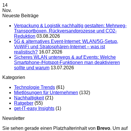
14
Nov.
Neueste Beiträge
Verpackung & Logistik nachhaltig gestalten: Mehrweg-
Transportboxen, Rückversandprozesse und CO2-
Reduktion
03.08.2026
5G & alternatives Event-Internet: WLAN/5G-Setup,
VoWiFi und Stratosphären-Internet – was ist
realistisch?
16.07.2026
Sicheres WLAN unterwegs & auf Events: Welche
Smartphone-/Hotspot-Funktionen man deaktivieren
sollte und warum
13.07.2026
Kategorien
Technologie Trends
(61)
Mietlösungen für Unternehmen
(132)
Nachhaltigkeit
(21)
Ratgeber
(55)
get-IT-easy Insights
(1)
Newsletter
Sie sehen gerade einen Platzhalterinhalt von
Brevo
. Um auf