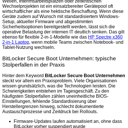
Wellen, Interimsarbeitsplätzen oder zeitkritischen
Wechselprojekten ist ein einsatzbereiter Gerätepool oft
wirtschaftlicher als eine hektische Beschaffung. Wenn diese
Geräte zudem auf Wunsch mit standardisiertem Windows-
Setup, aktueller Firmware und abgestimmten
Sicherheitsoptionen bereitgestellt werden, lässt sich die
operative Belastung der internen IT deutlich senken. Das gilt
ebenso für flexible 2-in-1-Modelle wie das
HP Spectre x360
2-in-1 Laptop
, wenn mobile Teams zwischen Notebook- und
Tablet-Nutzung wechseln.
BitLocker Secure Boot Unternehmen: typische
Stolperfallen in der Praxis
Hinter dem Keyword
BitLocker Secure Boot Unternehmen
steckt vor allem ein Praxisproblem. Viele Organisationen
wissen grundsätzlich, was die Technologien leisten. Die
Schwierigkeiten entstehen im Tagesgeschäft. Zu den
häufigsten Stolperfallen zählen uneinheitliche BIOS-
Einstellungen, fehlende Standardisierung über
Herstellergrenzen hinweg, schlecht dokumentierte
Austauschprozesse und Zeitdruck bei Rollouts.
Firmware-Updates laufen automatisiert an, ohne dass
BitLocker vorher suspendiert wurde