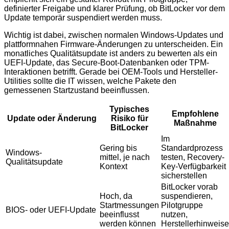
definierter Freigabe und klarer Prüfung, ob BitLocker vor dem
Update temporär suspendiert werden muss.
Wichtig ist dabei, zwischen normalen Windows-Updates und
plattformnahen Firmware-Änderungen zu unterscheiden. Ein
monatliches Qualitätsupdate ist anders zu bewerten als ein
UEFI-Update, das Secure-Boot-Datenbanken oder TPM-
Interaktionen betrifft. Gerade bei OEM-Tools und Hersteller-
Utilities sollte die IT wissen, welche Pakete den
gemessenen Startzustand beeinflussen.
Typisches
Empfohlene
Update oder Änderung
Risiko für
Maßnahme
BitLocker
Im
Gering bis
Standardprozess
Windows-
mittel, je nach
testen, Recovery-
Qualitätsupdate
Kontext
Key-Verfügbarkeit
sicherstellen
BitLocker vorab
Hoch, da
suspendieren,
Startmessungen
Pilotgruppe
BIOS- oder UEFI-Update
beeinflusst
nutzen,
werden können
Herstellerhinweise