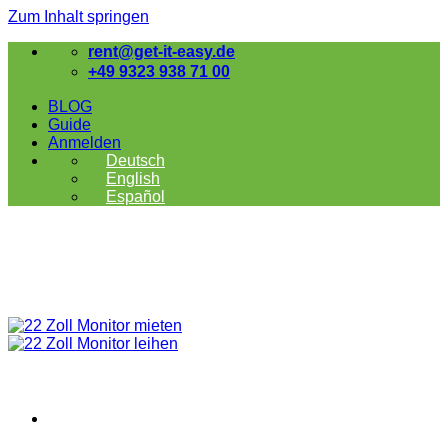
Zum Inhalt springen
rent@get-it-easy.de
+49 9323 938 71 00
BLOG
Guide
Anmelden
Deutsch
English
Español