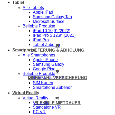
Tablet
Alle Tablets
Apple iPad
Samsung Galaxy Tab
Microsoft Surface
Beliebte Produkte
iPad 10 10,9″ (2022)
iPad Pro 5 12,9″ (2021)
iPad Pro
Tablet Zubehör
🚚
Smartphone
LIEFERUNG & ABHOLUNG
Alle Smartphones
Apple iPhone
Samsung Galaxy
Google Pixel
🛡️
Beliebte Produkte
DIEBSTAHL-VERSICHERUNG
iPhone 14 (2022)
SIM Karten
Smartphone Zubehör
Virtual Reality
Virtual Reality
🔀
VR Brille
FLEXIBLE MIETDAUER
Standalone VR
PC VR