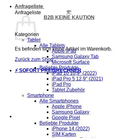
Anfrageliste
💸
Anfrageliste
B2B KEINE KAUTION
Kategorien
Tablet
Alle Tablets
Es befinden sich keine Artikel im Warenkorb.
Apple iPad
Samsung Galaxy Tab
Zurück zum Shop
Microsoft Surface
Beliebte Produkte
⚡ SOFORT PREISRECHNER
iPad 10 10,9″ (2022)
iPad Pro 5 12,9″ (2021)
iPad Pro
Tablet Zubehör
Smartphone
Alle Smartphones
Apple iPhone
Samsung Galaxy
Google Pixel
Beliebte Produkte
iPhone 14 (2022)
SIM Karten