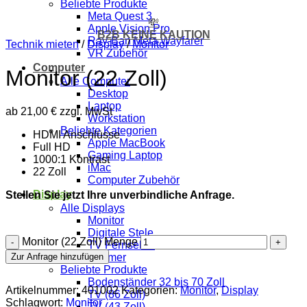
Beliebte Produkte
Meta Quest 3
💸
Apple Vision Pro
B2B KEINE KAUTION
Ray-Ban Meta Wayfarer
Technik mieten
/
Display
/
Monitor
VR Zubehör
Computer
Monitor (22 Zoll)
Alle Computer
Desktop
Laptop
ab
21,00
€
zzgl. MwSt
Workstation
Beliebte Kategorien
HDMI Anschlüsse
Apple MacBook
Full HD
Gaming Laptop
1000:1 Kontrast
iMac
22 Zoll
Computer Zubehör
Display
Stellen Sie jetzt Ihre unverbindliche Anfrage.
Alle Displays
Monitor
Digitale Stele
Monitor (22 Zoll) Menge
TV Fernseher
Beamer
Zur Anfrage hinzufügen
Beliebte Produkte
Bodenständer 32 bis 70 Zoll
Artikelnummer:
401002
Kategorien:
Monitor
,
Display
TV (86 Zoll)
Schlagwort:
Monitor
TV (43 Zoll)