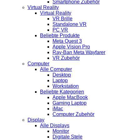
Smartphone Zubehör
Virtual Reality
Virtual Reality
VR Brille
Standalone VR
PC VR
Beliebte Produkte
Meta Quest 3
Apple Vision Pro
Ray-Ban Meta Wayfarer
VR Zubehör
Computer
Alle Computer
Desktop
Laptop
Workstation
Beliebte Kategorien
Apple MacBook
Gaming Laptop
iMac
Computer Zubehör
Display
Alle Displays
Monitor
Digitale Stele