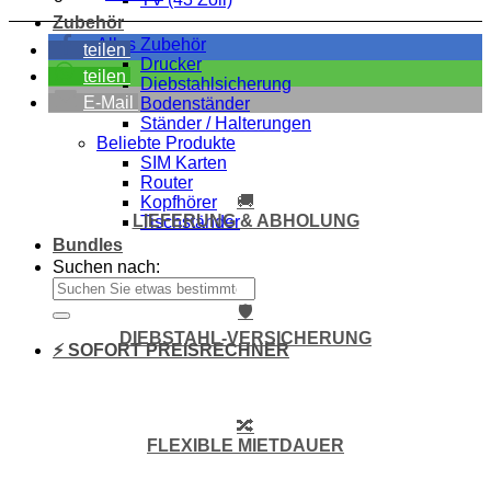
Zubehör
Alles Zubehör
teilen
Drucker
teilen
Diebstahlsicherung
E-Mail
Bodenständer
Ständer / Halterungen
Beliebte Produkte
SIM Karten
Router
🚚
Kopfhörer
LIEFERUNG & ABHOLUNG
Tischständer
Bundles
Suchen nach:
🛡️
DIEBSTAHL-VERSICHERUNG
⚡ SOFORT PREISRECHNER
🔀
FLEXIBLE MIETDAUER