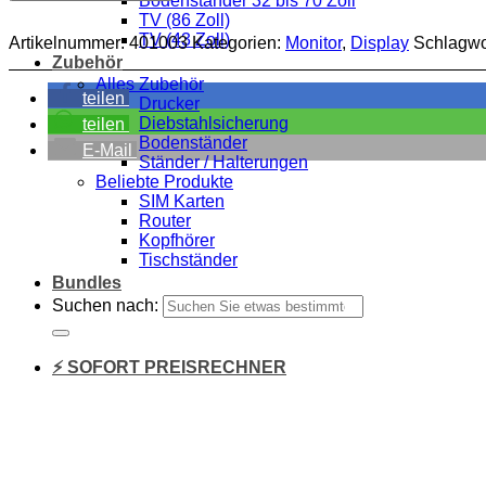
Bodenständer 32 bis 70 Zoll
TV (86 Zoll)
TV (43 Zoll)
Artikelnummer:
401003
Kategorien:
Monitor
,
Display
Schlagwo
Zubehör
Alles Zubehör
teilen
Drucker
Diebstahlsicherung
teilen
Bodenständer
E-Mail
Ständer / Halterungen
Beliebte Produkte
SIM Karten
Router
Kopfhörer
Tischständer
Bundles
Suchen nach:
⚡ SOFORT PREISRECHNER