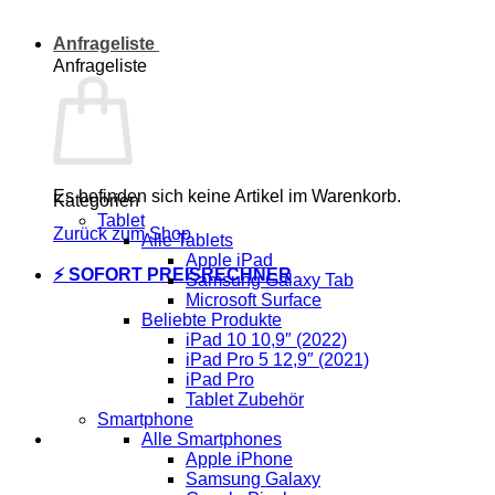
Anfrageliste
Anfrageliste
Es befinden sich keine Artikel im Warenkorb.
Kategorien
Tablet
Zurück zum Shop
Alle Tablets
Apple iPad
⚡ SOFORT PREISRECHNER
Samsung Galaxy Tab
Microsoft Surface
Beliebte Produkte
iPad 10 10,9″ (2022)
iPad Pro 5 12,9″ (2021)
iPad Pro
Tablet Zubehör
Smartphone
Alle Smartphones
Apple iPhone
Samsung Galaxy