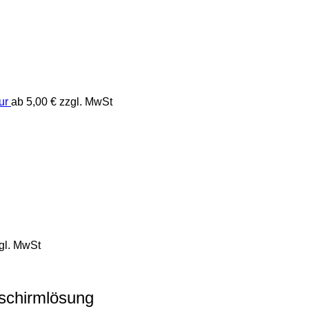
ur
ab
5,00
€
zzgl. MwSt
gl. MwSt
dschirmlösung