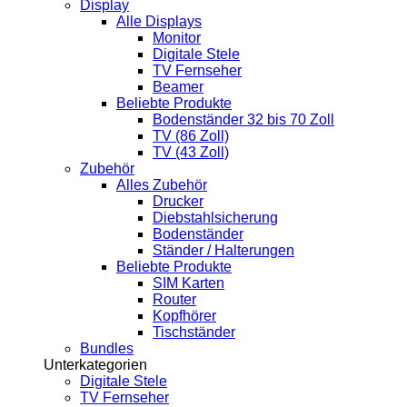
Display
Alle Displays
Monitor
Digitale Stele
TV Fernseher
Beamer
Beliebte Produkte
Bodenständer 32 bis 70 Zoll
TV (86 Zoll)
TV (43 Zoll)
Zubehör
Alles Zubehör
Drucker
Diebstahlsicherung
Bodenständer
Ständer / Halterungen
Beliebte Produkte
SIM Karten
Router
Kopfhörer
Tischständer
Bundles
Unterkategorien
Digitale Stele
TV Fernseher