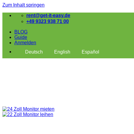
Zum Inhalt springen
rent@get-it-easy.de
+49 9323 938 71 00
BLOG
Guide
Anmelden
Deutsch
English
Español