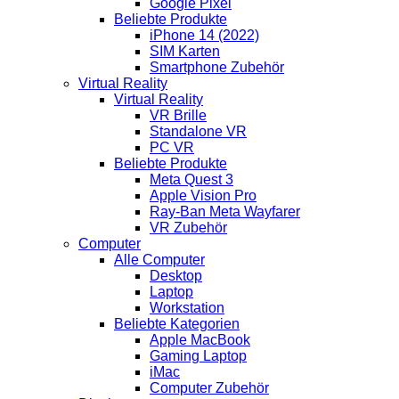
Google Pixel
Beliebte Produkte
iPhone 14 (2022)
SIM Karten
Smartphone Zubehör
Virtual Reality
Virtual Reality
VR Brille
Standalone VR
PC VR
Beliebte Produkte
Meta Quest 3
Apple Vision Pro
Ray-Ban Meta Wayfarer
VR Zubehör
Computer
Alle Computer
Desktop
Laptop
Workstation
Beliebte Kategorien
Apple MacBook
Gaming Laptop
iMac
Computer Zubehör