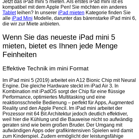
Jetzt das iPad mini 5 mieten. Als erstes iPad mini ist es
kompatibel mit dem Apple Pen! Sie möchten ein anderes
Tablet
leihen? In unserer
iPad mieten
Kategorie finden Sie
alle
iPad Mini
Modelle, darunter das bärenstarke iPad mini 6,
die wir zur Miete anbieten.
Wenn Sie das neueste iPad mini 5
mieten, bietet es Ihnen jede Menge
Feinheiten
Effektive Technik im mini Format
Im iPad mini 5 (2019) arbeitet ein A12 Bionic Chip mit Neural
Engine. Die gleiche Hardware steckt im iPad Air 3. In
Kombination mit iPadOS sorgt der Chip für eine flüssige
Performance, optimiertes Multitasking und eine
reaktionsschnelle Bedienung – perfekt für Apps, Augmented
Reality und den Apple Pencil. Im iPad mini arbeitet der
Prozessor mit 64 Bit Architektur jedoch deutlich effektiver,
weil hier die Kühlung und die Bauweise nicht so aufwändig
geraten sind wie beim großen Bruder. Der Umgang mit
aufwändigen Apps oder grafikintensiven Spielen wird damit
zum Kinderspiel. Zudem ermöglicht der leistungsfähige