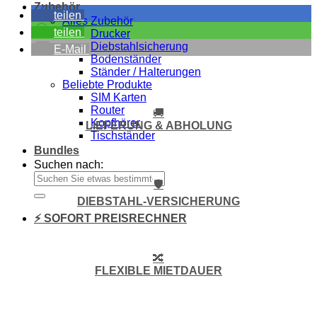
Zubehör
teilen
Alles Zubehör
teilen
Drucker
Diebstahlsicherung
E-Mail
Bodenständer
Ständer / Halterungen
Beliebte Produkte
SIM Karten
Router
🚚
Kopfhörer
LIEFERUNG & ABHOLUNG
Tischständer
Bundles
Suchen nach:
🛡️
DIEBSTAHL-VERSICHERUNG
⚡ SOFORT PREISRECHNER
🔀
FLEXIBLE MIETDAUER