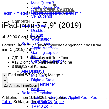
Meta Quest 3
💸
Apple Vision Pro
B2B KEINE KAUTION
Ray-Ban Meta Wayfarer
Technik mieten
/
Tablet
/
Apple iPad
/
iPad mini
VR Zubehör
Computer
iPad mini 5 7,9″ (2019)
Alle Computer
Desktop
Laptop
ab
39,00
€
zzgl. MwSt
Workstation
Beliebte Kategorien
Fordern Sie jetzt Ihr unverbindliches Angebot für das iPad
Apple MacBook
mini 5 (2019) an!
Gaming Laptop
iMac
7,9″ Retina Display mit True Tone
Computer Zubehör
A12 Bionic Chip mit Neural Engine
Display
8 Megapixel Kamera
Alle Displays
iPad mini 5 7,9" (2019) Menge
Monitor
Digitale Stele
TV Fernseher
Zur Anfrage hinzufügen
Beamer
Beliebte Produkte
Artikelnummer:
10103004
Kategorien:
Apple iPad
,
iPad mini
,
Bodenständer 32 bis 70 Zoll
Tablet
Schlagwörter:
iPadOS
,
Apple
TV (86 Zoll)
TV (43 Zoll)