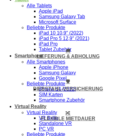
Alle Tablets
Apple iPad
Samsung Galaxy Tab
Microsoft Surface
Beliebte Produkte
iPad 10 10,9″ (2022)
iPad Pro 5 12,9″ (2021)
iPad Pro
Tablet Zubehör
🚚
Smartphone
LIEFERUNG & ABHOLUNG
Alle Smartphones
Apple iPhone
Samsung Galaxy
Google Pixel
🛡️
Beliebte Produkte
DIEBSTAHL-VERSICHERUNG
iPhone 14 (2022)
SIM Karten
Smartphone Zubehör
Virtual Reality
Virtual Reality
🔀
VR Brille
FLEXIBLE MIETDAUER
Standalone VR
PC VR
Beliebte Produkte