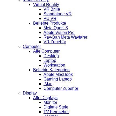
Virtual Reality
VR Brille
Standalone VR
PC VR
Beliebte Produkte
Meta Quest 3
Apple Vision Pro
Ray-Ban Meta Wayfarer
VR Zubehör
Computer
Alle Computer
Desktop
Laptop
Workstation
Beliebte Kategorien
Apple MacBook
Gaming Laptop
iMac
Computer Zubehör
Display
Alle Displays
Monitor
Digitale Stele
TV Fernseher