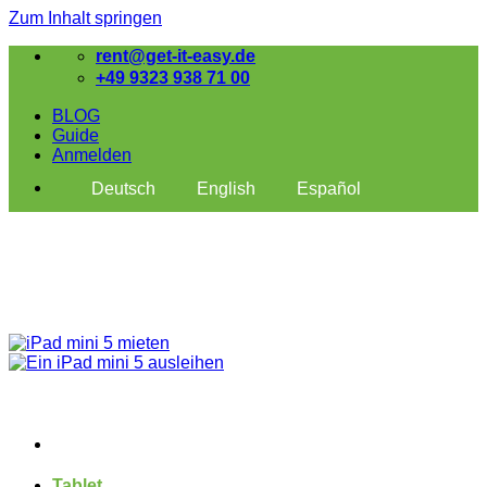
Zum Inhalt springen
rent@get-it-easy.de
+49 9323 938 71 00
BLOG
Guide
Anmelden
Deutsch
English
Español
Tablet