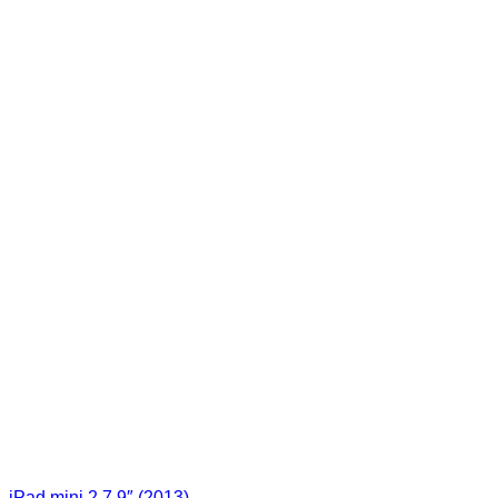
iPad mini 2 7,9″ (2013)