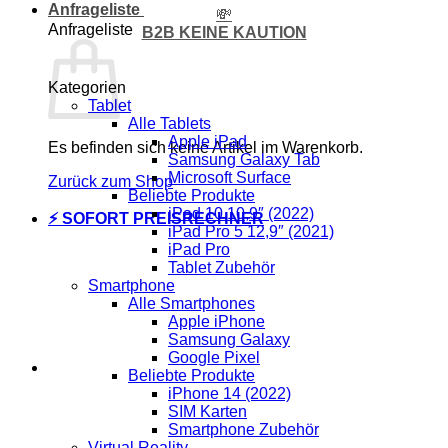
Anfrageliste
💸
Anfrageliste
B2B KEINE KAUTION
Kategorien
Tablet
Alle Tablets
Apple iPad
Es befinden sich keine Artikel im Warenkorb.
Samsung Galaxy Tab
Microsoft Surface
Zurück zum Shop
Beliebte Produkte
iPad 10 10,9″ (2022)
⚡ SOFORT PREISRECHNER
iPad Pro 5 12,9″ (2021)
iPad Pro
Tablet Zubehör
Smartphone
Alle Smartphones
Apple iPhone
Samsung Galaxy
Google Pixel
Beliebte Produkte
iPhone 14 (2022)
SIM Karten
Smartphone Zubehör
Virtual Reality