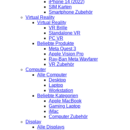
iPhone 14 (2022)
SIM Karten
Smartphone Zubehör
Virtual Reality
Virtual Reality
VR Brille
Standalone VR
PC VR
Beliebte Produkte
Meta Quest 3
Apple Vision Pro
Ray-Ban Meta Wayfarer
VR Zubehör
Computer
Alle Computer
Desktop
Laptop
Workstation
Beliebte Kategorien
Apple MacBook
Gaming Laptop
iMac
Computer Zubehör
Display
Alle Displays