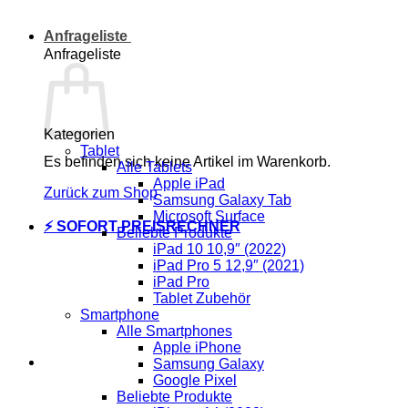
Anfrageliste
Anfrageliste
Kategorien
Tablet
Es befinden sich keine Artikel im Warenkorb.
Alle Tablets
Apple iPad
Zurück zum Shop
Samsung Galaxy Tab
Microsoft Surface
⚡ SOFORT PREISRECHNER
Beliebte Produkte
iPad 10 10,9″ (2022)
iPad Pro 5 12,9″ (2021)
iPad Pro
Tablet Zubehör
Smartphone
Alle Smartphones
Apple iPhone
Samsung Galaxy
Google Pixel
Beliebte Produkte