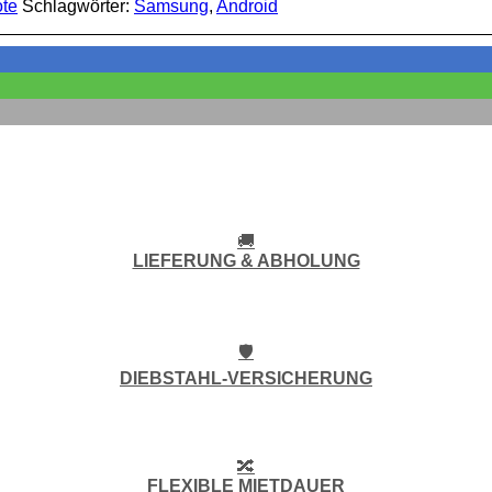
te
Schlagwörter:
Samsung
,
Android
🚚
LIEFERUNG & ABHOLUNG
🛡️
DIEBSTAHL-VERSICHERUNG
🔀
FLEXIBLE MIETDAUER