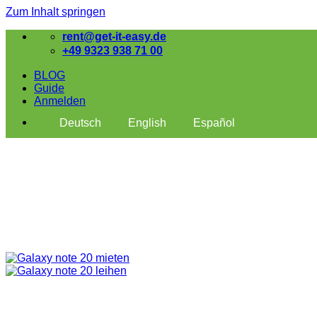
Zum Inhalt springen
rent@get-it-easy.de
+49 9323 938 71 00
BLOG
Guide
Anmelden
Deutsch
English
Español