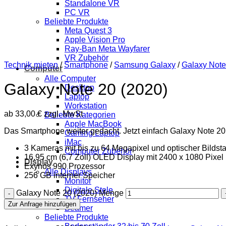
Standalone VR
PC VR
Beliebte Produkte
Meta Quest 3
Apple Vision Pro
Ray-Ban Meta Wayfarer
VR Zubehör
Technik mieten
/
Smartphone
/
Samsung Galaxy
/
Galaxy Note
Computer
Alle Computer
Galaxy Note 20 (2020)
Desktop
Laptop
Workstation
ab
33,00
€
zzgl. MwSt
Beliebte Kategorien
Apple MacBook
Das Smartphone weiter gedacht. Jetzt einfach Galaxy Note 20
Gaming Laptop
iMac
3 Kameras mit bis zu 64 Megapixel und optischer Bildsta
Computer Zubehör
16,95 cm (6,7 Zoll) OLED Display mit 2400 x 1080 Pixel
Display
Exynos 990 Prozessor
Alle Displays
256 GB interner Speicher
Monitor
Digitale Stele
Galaxy Note 20 (2020) Menge
TV Fernseher
Zur Anfrage hinzufügen
Beamer
Beliebte Produkte