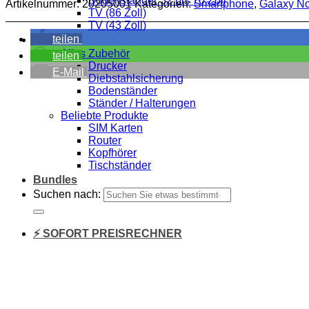
Bodenständer 32 bis 70 Zoll
Artikelnummer:
20205001
Kategorien:
Smartphone
,
Galaxy No
TV (86 Zoll)
TV (43 Zoll)
teilen
Zubehör
Alles Zubehör
teilen
Drucker
E-Mail
Diebstahlsicherung
Bodenständer
Ständer / Halterungen
Beliebte Produkte
SIM Karten
Router
Kopfhörer
Tischständer
Bundles
Suchen nach:
⚡ SOFORT PREISRECHNER