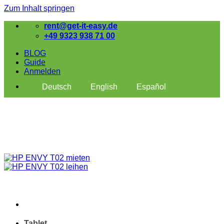
Zum Inhalt springen
rent@get-it-easy.de
+49 9323 938 71 00
BLOG
Guide
Anmelden
Deutsch
English
Español
Tablet