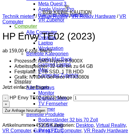
Meta Quest 3
💸
Apple Vision Pro
B2B KEINE KAUTION
Ray-Ban Meta Wayfarer
Technik mieten
/
Virtual Reality
/
VR Ready Hardware
/
VR
VR Zubehör
Computer
Computer
Alle Computer
HP Envy TE02 (2023)
Desktop
Laptop
Workstation
ab
159,00
€
zzgl. MwSt
Beliebte Kategorien
Apple MacBook
Prozessor: AMD Ryzen 9 5900X
Gaming Laptop
Arbeitsspeicher: 32 GB; bis zu 64 GB
iMac
Festplatte: 1 TB SSD, 1 TB HDD
Computer Zubehör
Grafik: NVIDIA GeForce RTX3080ti
Display
Jetzt einfach anfragen
Alle Displays
Monitor
HP Envy TE02 (2023) Menge
Digitale Stele
TV Fernseher
Beamer
Zur Anfrage hinzufügen
Beliebte Produkte
Bodenständer 32 bis 70 Zoll
Artikelnummer:
45205
Kategorien:
Desktop
,
Virtual Reality
,
TV (86 Zoll)
VR Computer
,
Gaming PC
,
Computer
,
VR Ready Hardware
TV (43 Zoll)