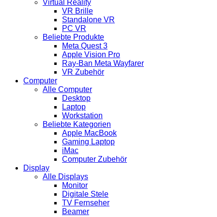
Virtual Reality
VR Brille
Standalone VR
PC VR
Beliebte Produkte
Meta Quest 3
Apple Vision Pro
Ray-Ban Meta Wayfarer
VR Zubehör
Computer
Alle Computer
Desktop
Laptop
Workstation
Beliebte Kategorien
Apple MacBook
Gaming Laptop
iMac
Computer Zubehör
Display
Alle Displays
Monitor
Digitale Stele
TV Fernseher
Beamer