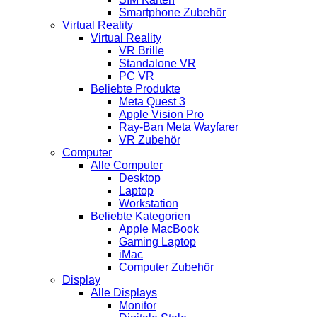
Smartphone Zubehör
Virtual Reality
Virtual Reality
VR Brille
Standalone VR
PC VR
Beliebte Produkte
Meta Quest 3
Apple Vision Pro
Ray-Ban Meta Wayfarer
VR Zubehör
Computer
Alle Computer
Desktop
Laptop
Workstation
Beliebte Kategorien
Apple MacBook
Gaming Laptop
iMac
Computer Zubehör
Display
Alle Displays
Monitor