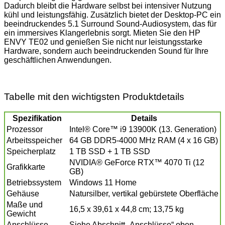
Dadurch bleibt die Hardware selbst bei intensiver Nutzung
kühl und leistungsfähig. Zusätzlich bietet der Desktop-PC ein
beeindruckendes 5.1 Surround Sound-Audiosystem, das für
ein immersives Klangerlebnis sorgt. Mieten Sie den HP
ENVY TE02 und genießen Sie nicht nur leistungsstarke
Hardware, sondern auch beeindruckenden Sound für Ihre
geschäftlichen Anwendungen.
Tabelle mit den wichtigsten Produktdetails
Spezifikation
Details
Prozessor
Intel® Core™ i9 13900K (13. Generation)
Arbeitsspeicher
64 GB DDR5-4000 MHz RAM (4 x 16 GB)
Speicherplatz
1 TB SSD + 1 TB SSD
NVIDIA® GeForce RTX™ 4070 Ti (12
Grafikkarte
GB)
Betriebssystem
Windows 11 Home
Gehäuse
Natursilber, vertikal gebürstete Oberfläche
Maße und
16,5 x 39,61 x 44,8 cm; 13,75 kg
Gewicht
Anschlüsse
Siehe Abschnitt „Anschlüsse“ oben