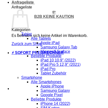
Anfrageliste
Anfrageliste
💸
B2B KEINE KAUTION
Kategorien
Tablet
Es befinden sich keine Artikel im Warenkorb.
Alle Tablets
Apple iPad
Zurück zum Shop
Samsung Galaxy Tab
Microsoft Surface
⚡ SOFORT PREISRECHNER
Beliebte Produkte
iPad 10 10,9″ (2022)
iPad Pro 5 12,9″ (2021)
iPad Pro
Tablet Zubehör
Smartphone
Alle Smartphones
Apple iPhone
Samsung Galaxy
Google Pixel
Beliebte Produkte
iPhone 14 (2022)
SIM Karten