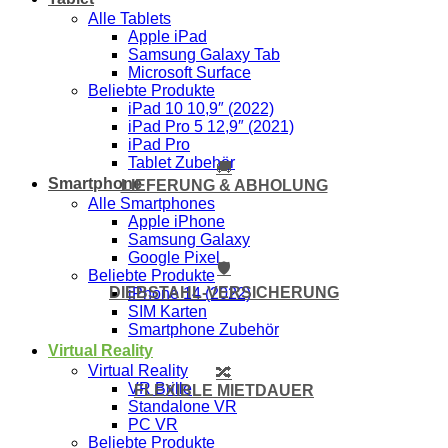
Alle Tablets
Apple iPad
Samsung Galaxy Tab
Microsoft Surface
Beliebte Produkte
iPad 10 10,9″ (2022)
iPad Pro 5 12,9″ (2021)
iPad Pro
Tablet Zubehör
🚚
Smartphone
LIEFERUNG & ABHOLUNG
Alle Smartphones
Apple iPhone
Samsung Galaxy
Google Pixel
🛡️
Beliebte Produkte
DIEBSTAHL-VERSICHERUNG
iPhone 14 (2022)
SIM Karten
Smartphone Zubehör
Virtual Reality
Virtual Reality
🔀
VR Brille
FLEXIBLE MIETDAUER
Standalone VR
PC VR
Beliebte Produkte