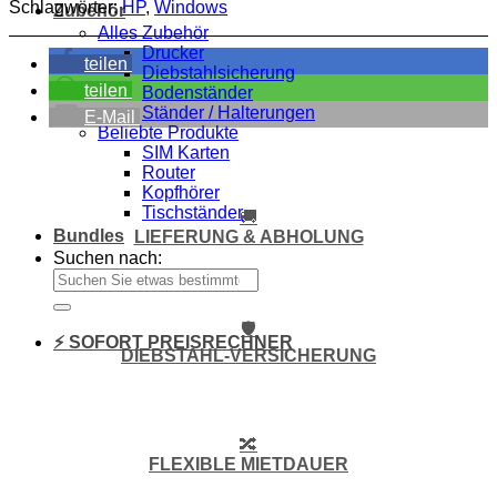
Schlagwörter:
HP
,
Windows
Zubehör
Alles Zubehör
Drucker
teilen
Diebstahlsicherung
teilen
Bodenständer
Ständer / Halterungen
E-Mail
Beliebte Produkte
SIM Karten
Router
Kopfhörer
Tischständer
🚚
Bundles
LIEFERUNG & ABHOLUNG
Suchen nach:
🛡️
⚡ SOFORT PREISRECHNER
DIEBSTAHL-VERSICHERUNG
🔀
FLEXIBLE MIETDAUER