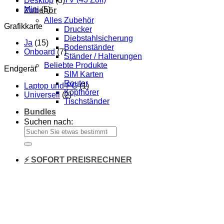
Desktop
(3)
Mini
(5)
Zubehör
Alles Zubehör
Grafikkarte
Drucker
Diebstahlsicherung
Ja
(15)
Bodenständer
Onboard
(7)
Ständer / Halterungen
Beliebte Produkte
Endgerät
SIM Karten
Router
Laptop und PC
(1)
Kopfhörer
Universell
(2)
Tischständer
Bundles
Suchen nach:
⚡ SOFORT PREISRECHNER