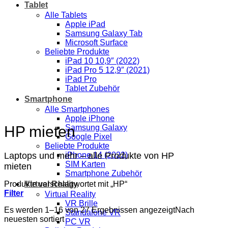
Tablet
Alle Tablets
Apple iPad
Samsung Galaxy Tab
Microsoft Surface
Beliebte Produkte
iPad 10 10,9″ (2022)
iPad Pro 5 12,9″ (2021)
iPad Pro
Tablet Zubehör
Smartphone
Alle Smartphones
Apple iPhone
HP mieten
Samsung Galaxy
Google Pixel
Beliebte Produkte
Laptops und mehr – alle Produkte von HP
iPhone 14 (2022)
SIM Karten
mieten
Smartphone Zubehör
Produkte verschlagwortet mit „HP“
Virtual Reality
Filter
Virtual Reality
VR Brille
Es werden 1–16 von 27 Ergebnissen angezeigt
Nach
Standalone VR
neuesten sortiert
PC VR