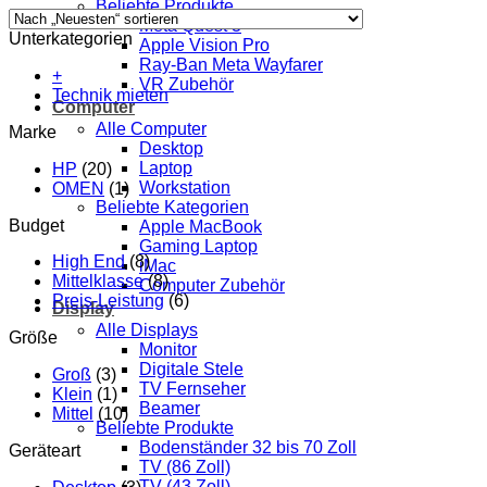
Beliebte Produkte
Meta Quest 3
Unterkategorien
Apple Vision Pro
Ray-Ban Meta Wayfarer
+
VR Zubehör
Technik mieten
Computer
Alle Computer
Marke
Desktop
Laptop
HP
(20)
Workstation
OMEN
(1)
Beliebte Kategorien
Budget
Apple MacBook
Gaming Laptop
High End
(8)
iMac
Mittelklasse
(8)
Computer Zubehör
Preis-Leistung
(6)
Display
Alle Displays
Größe
Monitor
Digitale Stele
Groß
(3)
TV Fernseher
Klein
(1)
Beamer
Mittel
(10)
Beliebte Produkte
Bodenständer 32 bis 70 Zoll
Geräteart
TV (86 Zoll)
TV (43 Zoll)