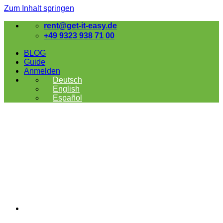
Zum Inhalt springen
rent@get-it-easy.de
+49 9323 938 71 00
BLOG
Guide
Anmelden
Deutsch
English
Español