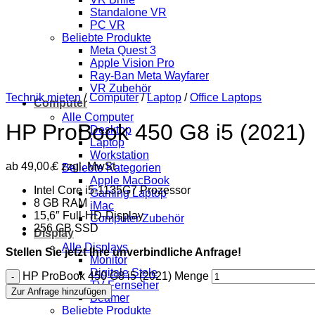
Standalone VR
PC VR
Beliebte Produkte
Meta Quest 3
Apple Vision Pro
Ray-Ban Meta Wayfarer
VR Zubehör
Technik mieten
/
Computer
/
Laptop
/
Office Laptops
Computer
Alle Computer
HP ProBook 450 G8 i5 (2021)
Desktop
Laptop
Workstation
ab
49,00
€
zzgl. MwSt
Beliebte Kategorien
Apple MacBook
Intel Core i5-1135G7 Prozessor
Gaming Laptop
8 GB RAM
iMac
15,6″ Full-HD-Display
Computer Zubehör
256 GB SSD
Display
Alle Displays
Stellen Sie jetzt Ihre unverbindliche Anfrage!
Monitor
Digitale Stele
HP ProBook 450 G8 i5 (2021) Menge
TV Fernseher
Zur Anfrage hinzufügen
Beamer
Beliebte Produkte