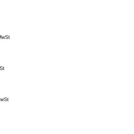
MwSt
St
MwSt