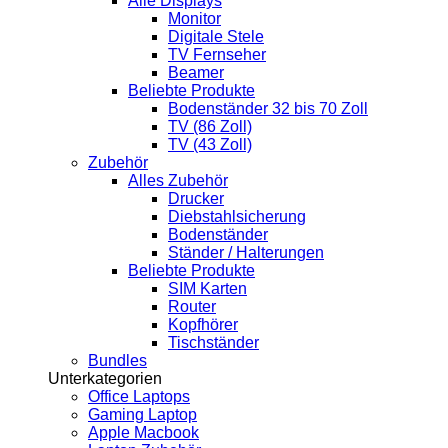
Alle Displays
Monitor
Digitale Stele
TV Fernseher
Beamer
Beliebte Produkte
Bodenständer 32 bis 70 Zoll
TV (86 Zoll)
TV (43 Zoll)
Zubehör
Alles Zubehör
Drucker
Diebstahlsicherung
Bodenständer
Ständer / Halterungen
Beliebte Produkte
SIM Karten
Router
Kopfhörer
Tischständer
Bundles
Unterkategorien
Office Laptops
Gaming Laptop
Apple Macbook