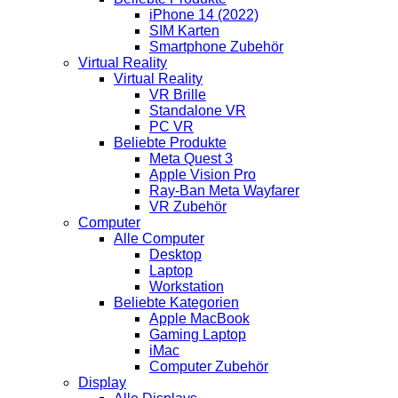
iPhone 14 (2022)
SIM Karten
Smartphone Zubehör
Virtual Reality
Virtual Reality
VR Brille
Standalone VR
PC VR
Beliebte Produkte
Meta Quest 3
Apple Vision Pro
Ray-Ban Meta Wayfarer
VR Zubehör
Computer
Alle Computer
Desktop
Laptop
Workstation
Beliebte Kategorien
Apple MacBook
Gaming Laptop
iMac
Computer Zubehör
Display