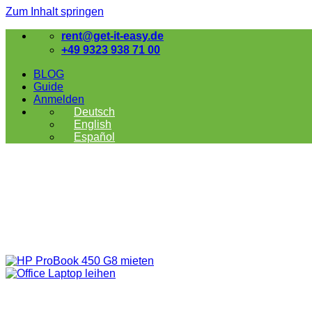
Zum Inhalt springen
rent@get-it-easy.de
+49 9323 938 71 00
BLOG
Guide
Anmelden
Deutsch
English
Español