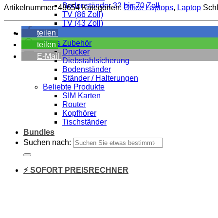
Bodenständer 32 bis 70 Zoll
Artikelnummer:
48654
Kategorien:
Office Laptops
,
Laptop
Sch
TV (86 Zoll)
TV (43 Zoll)
teilen
Zubehör
Alles Zubehör
teilen
Drucker
E-Mail
Diebstahlsicherung
Bodenständer
Ständer / Halterungen
Beliebte Produkte
SIM Karten
Router
Kopfhörer
Tischständer
Bundles
Suchen nach:
⚡ SOFORT PREISRECHNER