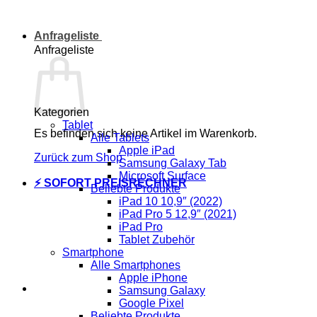
Anfrageliste
Anfrageliste
Kategorien
Tablet
Es befinden sich keine Artikel im Warenkorb.
Alle Tablets
Apple iPad
Zurück zum Shop
Samsung Galaxy Tab
Microsoft Surface
⚡ SOFORT PREISRECHNER
Beliebte Produkte
iPad 10 10,9″ (2022)
iPad Pro 5 12,9″ (2021)
iPad Pro
Tablet Zubehör
Smartphone
Alle Smartphones
Apple iPhone
Samsung Galaxy
Google Pixel
Beliebte Produkte