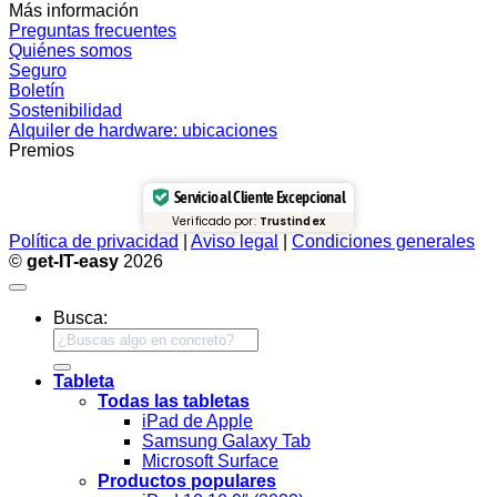
Más información
Preguntas frecuentes
Quiénes somos
Seguro
Boletín
Sostenibilidad
Alquiler de hardware: ubicaciones
Premios
Servicio al Cliente Excepcional
Verificado por:
Trustindex
Política de privacidad
|
Aviso legal
|
Condiciones generales
©
get-IT-easy
2026
Busca:
Tableta
Todas las tabletas
iPad de Apple
Samsung Galaxy Tab
Microsoft Surface
Productos populares