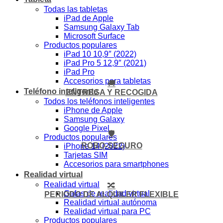
Todas las tabletas
iPad de Apple
Samsung Galaxy Tab
Microsoft Surface
Productos populares
iPad 10 10,9″ (2022)
iPad Pro 5 12,9″ (2021)
iPad Pro
Accesorios para tabletas
🚚
Teléfono inteligente
ENTREGA Y RECOGIDA
Todos los teléfonos inteligentes
iPhone de Apple
Samsung Galaxy
Google Pixel
🛡️
Productos populares
ROBO-SEGURO
iPhone 14 (2022)
Tarjetas SIM
Accesorios para smartphones
Realidad virtual
Realidad virtual
🔀
Gafas de realidad virtual
PERIODO DE ALQUILER FLEXIBLE
Realidad virtual autónoma
Realidad virtual para PC
Productos populares