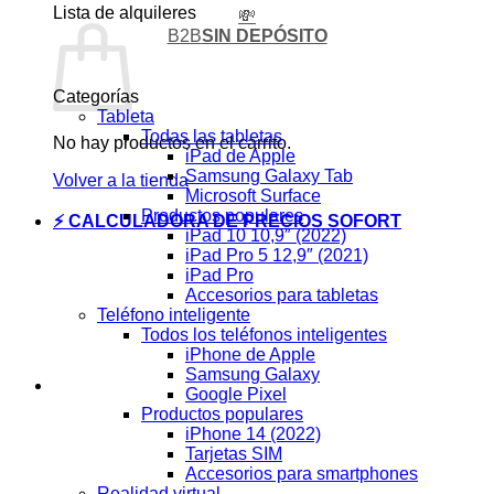
Lista de alquileres
💸
B2B
SIN DEPÓSITO
Categorías
Tableta
Todas las tabletas
No hay productos en el carrito.
iPad de Apple
Samsung Galaxy Tab
Volver a la tienda
Microsoft Surface
Productos populares
⚡ CALCULADORA DE PRECIOS SOFORT
iPad 10 10,9″ (2022)
iPad Pro 5 12,9″ (2021)
iPad Pro
Accesorios para tabletas
Teléfono inteligente
Todos los teléfonos inteligentes
iPhone de Apple
Samsung Galaxy
Google Pixel
Productos populares
iPhone 14 (2022)
Tarjetas SIM
Accesorios para smartphones
Realidad virtual