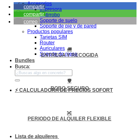
Accesorios
compartir
Impresora
compartir
Antirrobo
Soporte de suelo
correo
Soporte de pie y de pared
Productos populares
Tarjetas SIM
Router
Auriculares
🚚
Soporte de mesa
ENTREGA Y RECOGIDA
Bundles
Busca:
🛡️
ROBO-SEGURO
⚡ CALCULADORA DE PRECIOS SOFORT
🔀
PERIODO DE ALQUILER FLEXIBLE
Lista de alquileres