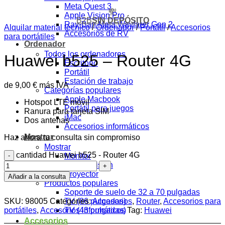
Meta Quest 3
💸
Apple Vision Pro
B2B
SIN DEPÓSITO
Ray-Ban Meta Wayfarer Gen 2
Alquilar material técnico
/
Ordenador
/
Portátil
/
Accesorios
Accesorios de RV
para portátiles
Ordenador
Todos los ordenadores
Huawei b525 – Router 4G
Escritorio
Portátil
Estación de trabajo
de
9,00
€
más IVA
Categorías populares
Apple Macbook
Hotspot LTE móvil
Portátil para juegos
Ranura para tarjeta SIM
iMac
Dos antenas
Accesorios informáticos
Mostrar
Haz ahora tu consulta sin compromiso
Mostrar
cantidad Huawei b525 - Router 4G
Monitor
TV Televisión
Proyector
Añadir a la consulta
Productos populares
Soporte de suelo de 32 a 70 pulgadas
SKU:
98005
Categories:
Accesorios
,
Router
,
Accesorios para
TV (86 pulgadas)
portátiles
,
Accesorios informáticos
Tag:
Huawei
TV (43 pulgadas)
Accesorios