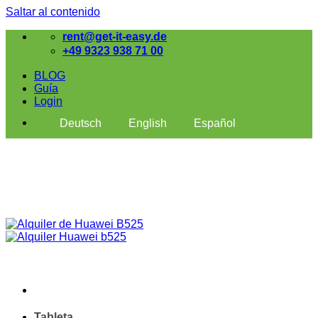
Saltar al contenido
rent@get-it-easy.de
+49 9323 938 71 00
BLOG
Guía
Login
Deutsch
English
Español
Tableta