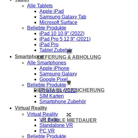
Alle Tablets
Apple iPad
Samsung Galaxy Tab
Microsoft Surface
Beliebte Produkte
iPad 10 10,9″ (2022)
iPad Pro 5 12,9″ (2021)
iPad Pro
Tablet Zubehör
🚚
Smartphone
LIEFERUNG & ABHOLUNG
Alle Smartphones
Apple iPhone
Samsung Galaxy
Google Pixel
🛡️
Beliebte Produkte
DIEBSTAHL-VERSICHERUNG
iPhone 14 (2022)
SIM Karten
Smartphone Zubehör
Virtual Reality
Virtual Reality
🔀
VR Brille
FLEXIBLE MIETDAUER
Standalone VR
PC VR
Beliebte Produkte