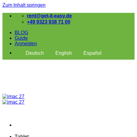
Zum Inhalt springen
rent@get-it-easy.de
+49 9323 938 71 00
BLOG
Guide
Anmelden
Deutsch
English
Español
Tablet