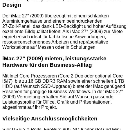
Design
Der iMac 27″ (2009) überzeugt mit einem schlanken
Aluminiumgehäuse und einem beeindruckenden
27‑Zoll‑Panel, das dank LED‑Backlight und hoher Auflösung
exzellente Bildqualität liefert. Als iMac 27″ (2009) zur Miete
eignet er sich ideal für farbkritische Anwendungen,
ressourcenschonendes Arbeiten und repräsentative
Workstations auf Messen oder in Schulungen.
iMac 27″ (2009) mieten, l
eistungsstarke
Hardware für den Business-Alltag
Mit Intel Core Prozessoren (Core 2 Duo oder optional Core
i5/i7), bis zu 16 GB DDR3 RAM sowie einer schnellen 1 TB
HDD (auf Wunsch SSD-Upgrade) bietet der iMac genügend
Reserven für gängige Business-Workflows. In der iMac 27″
(2009) Vermietung erhalten Sie auf Wunsch passende
Leistungsprofile für Office, Grafik und Präsentationen,
abgestimmt auf Ihr Projekt.
Vielseitige Anschlussmöglichkeiten
Vier USB 2.0‑Ports, FireWire 800, SD‑Kartenslot und Mini