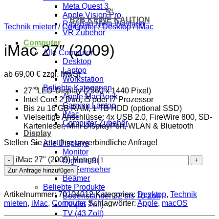
Meta Quest 3
💸
Apple Vision Pro
B2B KEINE KAUTION
Ray-Ban Meta Wayfarer
Technik mieten
/
Computer
/
Desktop
/
iMac
VR Zubehör
Computer
iMac 27″ (2009)
Alle Computer
Desktop
Laptop
ab
69,00
€
zzgl. MwSt
Workstation
Beliebte Kategorien
27″ LED-Display (2560 x 1440 Pixel)
Apple MacBook
Intel Core 2 Duo, i5 oder i7 Prozessor
Gaming Laptop
Bis zu 16 GB RAM, 1 TB HDD (optional SSD)
iMac
Vielseitige Anschlüsse: 4x USB 2.0, FireWire 800, SD-
Computer Zubehör
Kartenleser, Mini DisplayPort, WLAN & Bluetooth
Display
Stellen Sie jetzt Ihre unverbindliche Anfrage!
Alle Displays
Monitor
iMac 27" (2009) Menge
Digitale Stele
TV Fernseher
Zur Anfrage hinzufügen
Beamer
Beliebte Produkte
Artikelnummer:
70104012
Kategorien:
Desktop
,
Technik
Bodenständer 32 bis 70 Zoll
mieten
,
iMac
,
Computer
Schlagwörter:
Apple
,
macOS
TV (86 Zoll)
TV (43 Zoll)