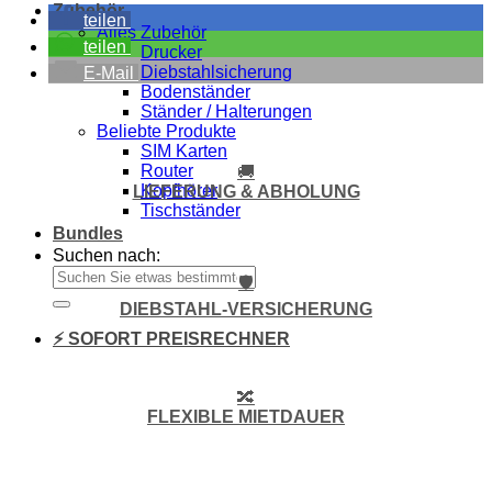
Zubehör
teilen
Alles Zubehör
teilen
Drucker
Diebstahlsicherung
E-Mail
Bodenständer
Ständer / Halterungen
Beliebte Produkte
SIM Karten
Router
🚚
Kopfhörer
LIEFERUNG & ABHOLUNG
Tischständer
Bundles
Suchen nach:
🛡️
DIEBSTAHL-VERSICHERUNG
⚡ SOFORT PREISRECHNER
🔀
FLEXIBLE MIETDAUER