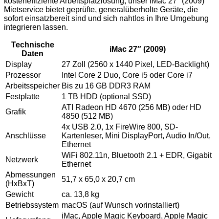
kosteneffiziente Arbeitsplatzlösung, unser iMac 27″ (2009)
Mietservice bietet geprüfte, generalüberholte Geräte, die
sofort einsatzbereit sind und sich nahtlos in Ihre Umgebung
integrieren lassen.
Technische
iMac 27″ (2009)
Daten
Display
27 Zoll (2560 x 1440 Pixel, LED-Backlight)
Prozessor
Intel Core 2 Duo, Core i5 oder Core i7
Arbeitsspeicher
Bis zu 16 GB DDR3 RAM
Festplatte
1 TB HDD (optional SSD)
ATI Radeon HD 4670 (256 MB) oder HD
Grafik
4850 (512 MB)
4x USB 2.0, 1x FireWire 800, SD-
Anschlüsse
Kartenleser, Mini DisplayPort, Audio In/Out,
Ethernet
WiFi 802.11n, Bluetooth 2.1 + EDR, Gigabit
Netzwerk
Ethernet
Abmessungen
51,7 x 65,0 x 20,7 cm
(HxBxT)
Gewicht
ca. 13,8 kg
Betriebssystem
macOS (auf Wunsch vorinstalliert)
iMac, Apple Magic Keyboard, Apple Magic