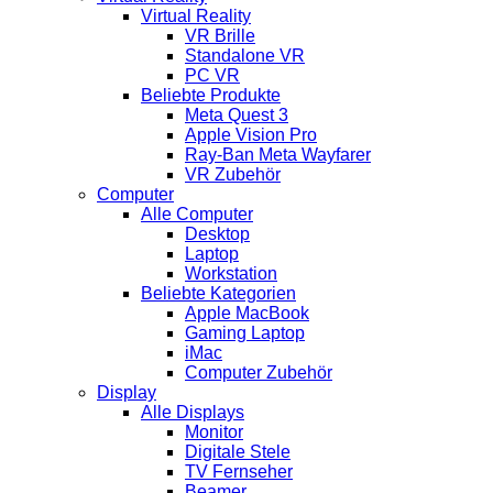
Virtual Reality
VR Brille
Standalone VR
PC VR
Beliebte Produkte
Meta Quest 3
Apple Vision Pro
Ray-Ban Meta Wayfarer
VR Zubehör
Computer
Alle Computer
Desktop
Laptop
Workstation
Beliebte Kategorien
Apple MacBook
Gaming Laptop
iMac
Computer Zubehör
Display
Alle Displays
Monitor
Digitale Stele
TV Fernseher
Beamer