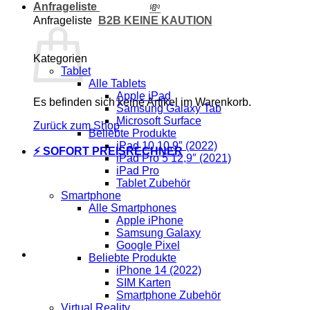
Anfrageliste
💸
B2B KEINE KAUTION
Anfrageliste
Kategorien
Tablet
Alle Tablets
Apple iPad
Es befinden sich keine Artikel im Warenkorb.
Samsung Galaxy Tab
Microsoft Surface
Zurück zum Shop
Beliebte Produkte
iPad 10 10,9″ (2022)
⚡ SOFORT PREISRECHNER
iPad Pro 5 12,9″ (2021)
iPad Pro
Tablet Zubehör
Smartphone
Alle Smartphones
Apple iPhone
Samsung Galaxy
Google Pixel
Beliebte Produkte
iPhone 14 (2022)
SIM Karten
Smartphone Zubehör
Virtual Reality