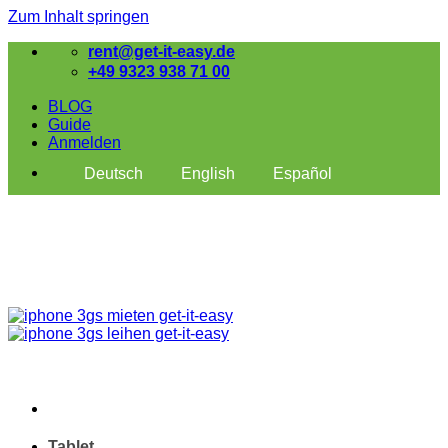
Zum Inhalt springen
rent@get-it-easy.de
+49 9323 938 71 00
BLOG
Guide
Anmelden
Deutsch
English
Español
Tablet