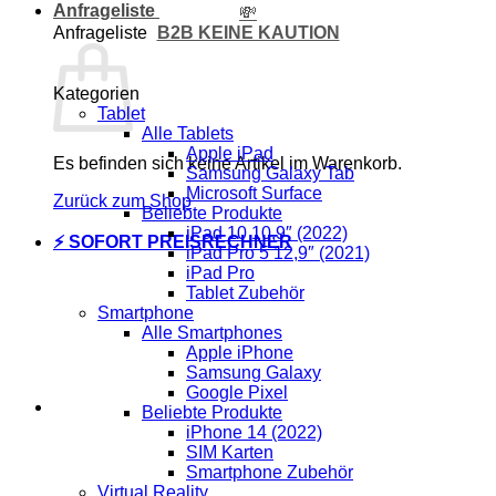
Anfrageliste
💸
B2B KEINE KAUTION
Anfrageliste
Kategorien
Tablet
Alle Tablets
Apple iPad
Es befinden sich keine Artikel im Warenkorb.
Samsung Galaxy Tab
Microsoft Surface
Zurück zum Shop
Beliebte Produkte
iPad 10 10,9″ (2022)
⚡ SOFORT PREISRECHNER
iPad Pro 5 12,9″ (2021)
iPad Pro
Tablet Zubehör
Smartphone
Alle Smartphones
Apple iPhone
Samsung Galaxy
Google Pixel
Beliebte Produkte
iPhone 14 (2022)
SIM Karten
Smartphone Zubehör
Virtual Reality