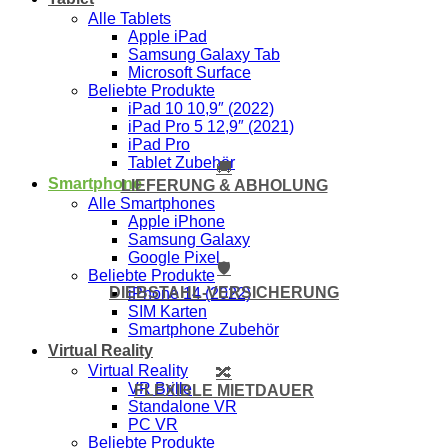
Alle Tablets
Apple iPad
Samsung Galaxy Tab
Microsoft Surface
Beliebte Produkte
iPad 10 10,9″ (2022)
iPad Pro 5 12,9″ (2021)
iPad Pro
Tablet Zubehör
🚚
Smartphone
LIEFERUNG & ABHOLUNG
Alle Smartphones
Apple iPhone
Samsung Galaxy
Google Pixel
🛡️
Beliebte Produkte
DIEBSTAHL-VERSICHERUNG
iPhone 14 (2022)
SIM Karten
Smartphone Zubehör
Virtual Reality
Virtual Reality
🔀
VR Brille
FLEXIBLE MIETDAUER
Standalone VR
PC VR
Beliebte Produkte