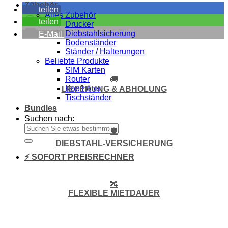
Zubehör
teilen
Alles Zubehör
teilen
Drucker
Diebstahlsicherung
E-Mail
Bodenständer
Ständer / Halterungen
Beliebte Produkte
SIM Karten
Router
🚚
Kopfhörer
LIEFERUNG & ABHOLUNG
Tischständer
Bundles
Suchen nach:
🛡️
DIEBSTAHL-VERSICHERUNG
⚡ SOFORT PREISRECHNER
🔀
FLEXIBLE MIETDAUER