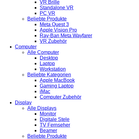
VR Brille
Standalone VR
PC VR
Beliebte Produkte
Meta Quest 3
Apple Vision Pro
Ray-Ban Meta Wayfarer
VR Zubehör
Computer
Alle Computer
Desktop
Laptop
Workstation
Beliebte Kategorien
Apple MacBook
Gaming Laptop
iMac
Computer Zubehör
Display
Alle Displays
Monitor
Digitale Stele
TV Fernseher
Beamer
Beliebte Produkte