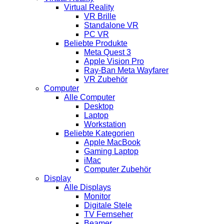
Virtual Reality
VR Brille
Standalone VR
PC VR
Beliebte Produkte
Meta Quest 3
Apple Vision Pro
Ray-Ban Meta Wayfarer
VR Zubehör
Computer
Alle Computer
Desktop
Laptop
Workstation
Beliebte Kategorien
Apple MacBook
Gaming Laptop
iMac
Computer Zubehör
Display
Alle Displays
Monitor
Digitale Stele
TV Fernseher
Beamer