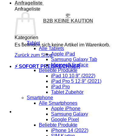
Anfrageliste
Anfrageliste
💸
B2B KEINE KAUTION
Kategorien
Tablet
Es befinden sich keine Artikel im Warenkorb.
Alle Tablets
Apple iPad
Zurück zum Shop
Samsung Galaxy Tab
Microsoft Surface
⚡ SOFORT PREISRECHNER
Beliebte Produkte
iPad 10 10,9″ (2022)
iPad Pro 5 12,9″ (2021)
iPad Pro
Tablet Zubehör
Smartphone
Alle Smartphones
Apple iPhone
Samsung Galaxy
Google Pixel
Beliebte Produkte
iPhone 14 (2022)
SIM Karten