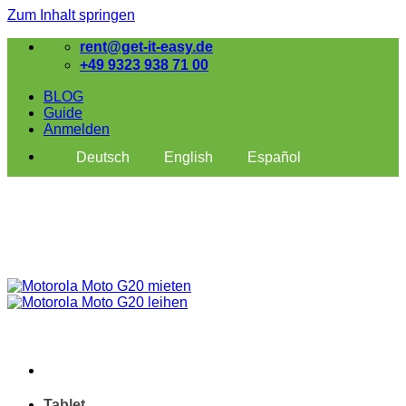
Zum Inhalt springen
rent@get-it-easy.de
+49 9323 938 71 00
BLOG
Guide
Anmelden
Deutsch
English
Español
Tablet