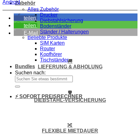
Android
Zubehör
Alles Zubehör
Drucker
teilen
Diebstahlsicherung
teilen
Bodenständer
Ständer / Halterungen
E-Mail
Beliebte Produkte
SIM Karten
Router
Kopfhörer
Tischständer
🚚
Bundles
LIEFERUNG & ABHOLUNG
Suchen nach:
🛡️
⚡ SOFORT PREISRECHNER
DIEBSTAHL-VERSICHERUNG
🔀
FLEXIBLE MIETDAUER