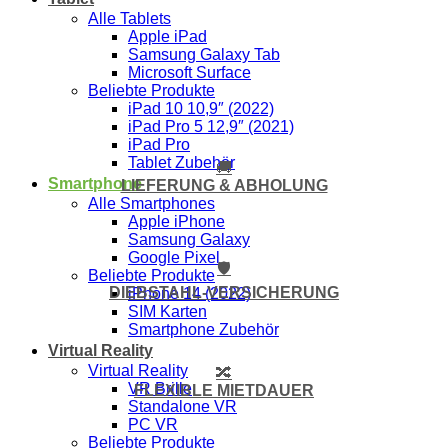
Alle Tablets
Apple iPad
Samsung Galaxy Tab
Microsoft Surface
Beliebte Produkte
iPad 10 10,9″ (2022)
iPad Pro 5 12,9″ (2021)
iPad Pro
Tablet Zubehör
🚚
Smartphone
LIEFERUNG & ABHOLUNG
Alle Smartphones
Apple iPhone
Samsung Galaxy
Google Pixel
🛡️
Beliebte Produkte
DIEBSTAHL-VERSICHERUNG
iPhone 14 (2022)
SIM Karten
Smartphone Zubehör
Virtual Reality
Virtual Reality
🔀
VR Brille
FLEXIBLE MIETDAUER
Standalone VR
PC VR
Beliebte Produkte