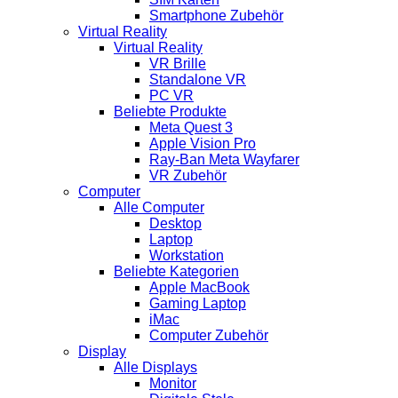
Smartphone Zubehör
Virtual Reality
Virtual Reality
VR Brille
Standalone VR
PC VR
Beliebte Produkte
Meta Quest 3
Apple Vision Pro
Ray-Ban Meta Wayfarer
VR Zubehör
Computer
Alle Computer
Desktop
Laptop
Workstation
Beliebte Kategorien
Apple MacBook
Gaming Laptop
iMac
Computer Zubehör
Display
Alle Displays
Monitor