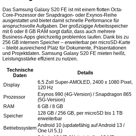
Das Samsung Galaxy S20 FE ist mit einem flotten Octa-
Core-Prozessor der Snapdragon- oder Exynos-Reihe
ausgestattet und bietet damit schnelle Performance für
anspruchsvolle Aufgaben. Der großzügige Arbeitsspeicher
mit 6 oder 8 GB RAM sorgt dafür, dass auch mehrere
Business-Apps gleichzeitig problemlos laufen. Dank bis zu
256 GB internem Speicher – erweiterbar per microSD-Karte
– bleibt ausreichend Platz für Dokumente, Präsentationen
und Projektdaten. Samsung Galaxy S20 FE mieten heißt,
Leistungsstärke effizient zu nutzen.
Technische
Details
Daten
6,5 Zoll Super-AMOLED, 2400 x 1080 Pixel,
Display
120 Hz
Exynos 990 (4G-Version) / Snapdragon 865
Prozessor
(5G-Version)
RAM
6 GB / 8 GB
128 GB / 256 GB, per microSD bis 1 TB
Speicher
erweiterbar
Android 10 (updatefähig auf Android 13 /
Betriebssystem
One UI 5.1)