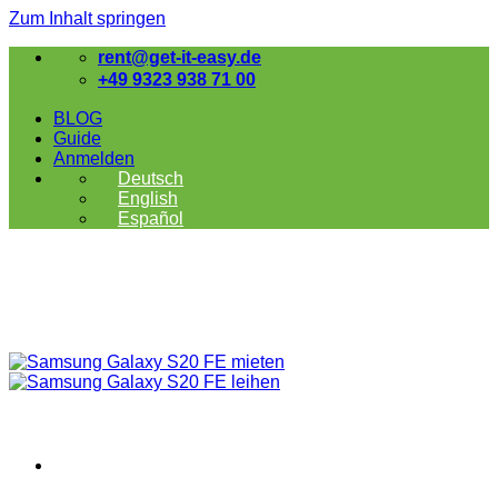
Zum Inhalt springen
rent@get-it-easy.de
+49 9323 938 71 00
BLOG
Guide
Anmelden
Deutsch
English
Español