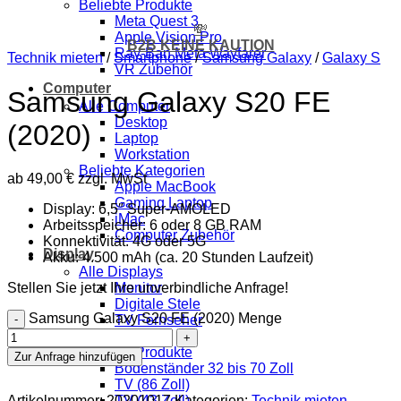
Beliebte Produkte
Meta Quest 3
💸
Apple Vision Pro
B2B KEINE KAUTION
Ray-Ban Meta Wayfarer
Technik mieten
/
Smartphone
/
Samsung Galaxy
/
Galaxy S
VR Zubehör
Computer
Samsung Galaxy S20 FE
Alle Computer
Desktop
(2020)
Laptop
Workstation
Beliebte Kategorien
ab
49,00
€
zzgl. MwSt
Apple MacBook
Gaming Laptop
Display: 6,5″ Super-AMOLED
iMac
Arbeitsspeicher: 6 oder 8 GB RAM
Computer Zubehör
Konnektivität: 4G oder 5G
Display
Akku: 4.500 mAh (ca. 20 Stunden Laufzeit)
Alle Displays
Stellen Sie jetzt Ihre unverbindliche Anfrage!
Monitor
Digitale Stele
Samsung Galaxy S20 FE (2020) Menge
TV Fernseher
Beamer
Beliebte Produkte
Zur Anfrage hinzufügen
Bodenständer 32 bis 70 Zoll
TV (86 Zoll)
TV (43 Zoll)
Artikelnummer:
20201017
Kategorien:
Technik mieten
,