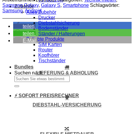
Samsung Galaxy
,
Galaxy S
,
Smartphone
Schlagwörter:
Zubehör
Samsung
,
Android
Alles Zubehör
Drucker
Diebstahlsicherung
teilen
Bodenständer
teilen
Ständer / Halterungen
Beliebte Produkte
E-Mail
SIM Karten
Router
Kopfhörer
Tischständer
Bundles
🚚
LIEFERUNG & ABHOLUNG
Suchen nach:
⚡ SOFORT PREISRECHNER
🛡️
DIEBSTAHL-VERSICHERUNG
🔀