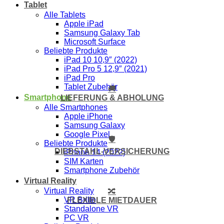
Tablet
Alle Tablets
Apple iPad
Samsung Galaxy Tab
Microsoft Surface
Beliebte Produkte
iPad 10 10,9″ (2022)
iPad Pro 5 12,9″ (2021)
iPad Pro
Tablet Zubehör
🚚
Smartphone
LIEFERUNG & ABHOLUNG
Alle Smartphones
Apple iPhone
Samsung Galaxy
Google Pixel
🛡️
Beliebte Produkte
DIEBSTAHL-VERSICHERUNG
iPhone 14 (2022)
SIM Karten
Smartphone Zubehör
Virtual Reality
Virtual Reality
🔀
VR Brille
FLEXIBLE MIETDAUER
Standalone VR
PC VR