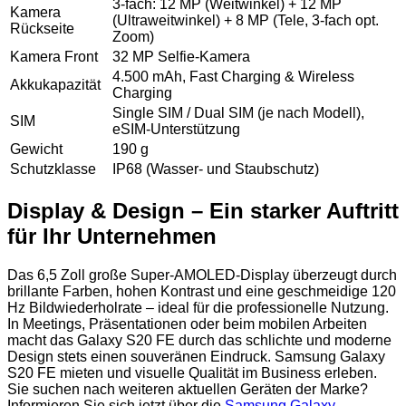
3-fach: 12 MP (Weitwinkel) + 12 MP
Kamera
(Ultraweitwinkel) + 8 MP (Tele, 3-fach opt.
Rückseite
Zoom)
Kamera Front
32 MP Selfie-Kamera
4.500 mAh, Fast Charging & Wireless
Akkukapazität
Charging
Single SIM / Dual SIM (je nach Modell),
SIM
eSIM-Unterstützung
Gewicht
190 g
Schutzklasse
IP68 (Wasser- und Staubschutz)
Display & Design – Ein starker Auftritt
für Ihr Unternehmen
Das 6,5 Zoll große Super-AMOLED-Display überzeugt durch
brillante Farben, hohen Kontrast und eine geschmeidige 120
Hz Bildwiederholrate – ideal für die professionelle Nutzung.
In Meetings, Präsentationen oder beim mobilen Arbeiten
macht das Galaxy S20 FE durch das schlichte und moderne
Design stets einen souveränen Eindruck. Samsung Galaxy
S20 FE mieten und visuelle Qualität im Business erleben.
Sie suchen nach weiteren aktuellen Geräten der Marke?
Informieren Sie sich jetzt über die
Samsung Galaxy