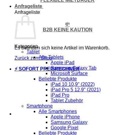
FLEXIBLE MIETDAUER
Anfrageliste
Anfrageliste
💸
B2B KEINE KAUTION
Kategorien
Es befinden sich keine Artikel im Warenkorb.
Tablet
Alle Tablets
Zurück zum Shop
Apple iPad
Samsung Galaxy Tab
⚡ SOFORT PREISRECHNER
Microsoft Surface
Beliebte Produkte
iPad 10 10,9″ (2022)
iPad Pro 5 12,9″ (2021)
iPad Pro
Tablet Zubehör
Smartphone
Alle Smartphones
Apple iPhone
Samsung Galaxy
Google Pixel
Beliebte Produkte