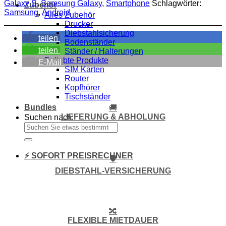
Galaxy S
,
Samsung Galaxy
,
Smartphone
Schlagwörter:
Zubehör
Samsung
,
Android
Alles Zubehör
Drucker
Diebstahlsicherung
teilen
Bodenständer
teilen
Ständer / Halterungen
Beliebte Produkte
E-Mail
SIM Karten
Router
Kopfhörer
Tischständer
Bundles
🚚
LIEFERUNG & ABHOLUNG
Suchen nach:
⚡ SOFORT PREISRECHNER
🛡️
DIEBSTAHL-VERSICHERUNG
🔀
FLEXIBLE MIETDAUER