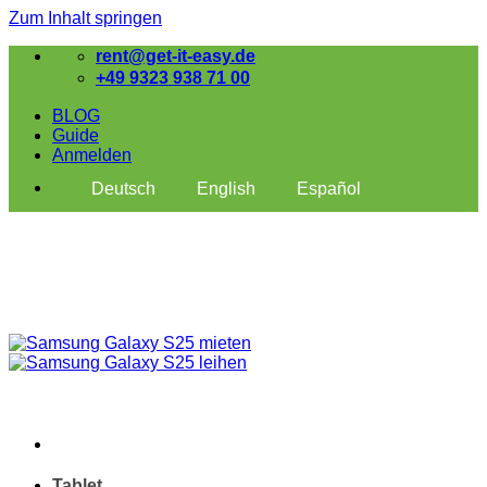
Zum Inhalt springen
rent@get-it-easy.de
+49 9323 938 71 00
BLOG
Guide
Anmelden
Deutsch
English
Español
Tablet