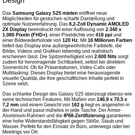
Design
Das
Samsung Galaxy S25 mieten
eröffnet neue
Möglichkeiten für gestochen scharfe Darstellung und
optimale Nutzererfahrung. Das
6,2-Zoll Dynamic AMOLED
2X Display
beeindruckt mit einer Auflösung von
2.340 x
1.080 Pixeln (FHD+)
, einer Pixeldichte von
418 ppi
und
einer Bildwiederholrate von
120 Hz
. Mit
16 Millionen Farben
liefert das Display eine außergewöhnliche Farbtiefe, die
Bilder, Videos und Grafiken lebendig und realistisch
erscheinen lässt. Die Spitzenhelligkeit von
2.600 Nits
sorgt
zudem für hervorragende Sichtbarkeit, selbst bei direktem
Sonnenlicht. Ob für Präsentationen, Video-Calls oder
Multitasking: Dieses Display bietet eine herausragende
visuelle Qualität, die Ihre geschäftlichen Inhalte perfekt in
Szene setzt.
Das schlanke Design des Galaxy S25 überzeugt ebenso wie
seine technischen Features. Mit Maßen von
146,9 x 70,5 x
7,2 mm
und einem Gewicht von
162 g
liegt es angenehm in
der Hand und passt mühelos in jede Tasche. Der Armor-
Aluminium-Rahmen und die
IP68-Zertifizierung
garantieren
eine hohe Widerstandsfähigkeit gegen Stöße, Staub und
Wasser. Perfekt für den Einsatz im Büro, unterwegs oder bei
Meetings vor Ort.