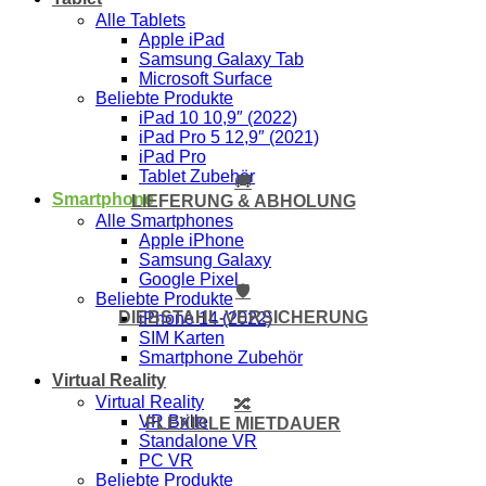
Alle Tablets
Apple iPad
Samsung Galaxy Tab
Microsoft Surface
Beliebte Produkte
iPad 10 10,9″ (2022)
iPad Pro 5 12,9″ (2021)
iPad Pro
Tablet Zubehör
🚚
Smartphone
LIEFERUNG & ABHOLUNG
Alle Smartphones
Apple iPhone
Samsung Galaxy
Google Pixel
🛡️
Beliebte Produkte
DIEBSTAHL-VERSICHERUNG
iPhone 14 (2022)
SIM Karten
Smartphone Zubehör
Virtual Reality
Virtual Reality
🔀
VR Brille
FLEXIBLE MIETDAUER
Standalone VR
PC VR
Beliebte Produkte