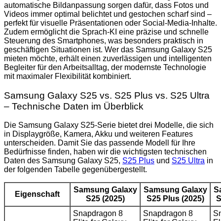
automatische Bildanpassung sorgen dafür, dass Fotos und
Videos immer optimal belichtet und gestochen scharf sind –
perfekt für visuelle Präsentationen oder Social-Media-Inhalte.
Zudem ermöglicht die Sprach-KI eine präzise und schnelle
Steuerung des Smartphones, was besonders praktisch in
geschäftigen Situationen ist. Wer das Samsung Galaxy S25
mieten möchte, erhält einen zuverlässigen und intelligenten
Begleiter für den Arbeitsalltag, der modernste Technologie
mit maximaler Flexibilität kombiniert.
Samsung Galaxy S25 vs. S25 Plus vs. S25 Ultra
– Technische Daten im Überblick
Die Samsung Galaxy S25-Serie bietet drei Modelle, die sich
in Displaygröße, Kamera, Akku und weiteren Features
unterscheiden. Damit Sie das passende Modell für Ihre
Bedürfnisse finden, haben wir die wichtigsten technischen
Daten des Samsung Galaxy S25,
S25 Plus
und
S25 Ultra
in
der folgenden Tabelle gegenübergestellt.
Samsung Galaxy
Samsung Galaxy
S
Eigenschaft
S25 (2025)
S25 Plus (2025)
S
Snapdragon 8
Snapdragon 8
S