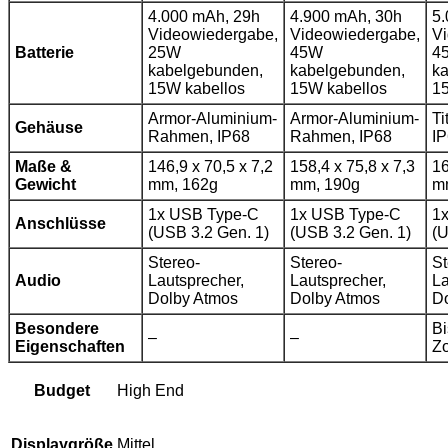
4.000 mAh, 29h
4.900 mAh, 30h
5.
Videowiedergabe,
Videowiedergabe,
V
Batterie
25W
45W
4
kabelgebunden,
kabelgebunden,
k
15W kabellos
15W kabellos
1
Armor-Aluminium-
Armor-Aluminium-
T
Gehäuse
Rahmen, IP68
Rahmen, IP68
I
Maße &
146,9 x 70,5 x 7,2
158,4 x 75,8 x 7,3
16
Gewicht
mm, 162g
mm, 190g
m
1x USB Type-C
1x USB Type-C
1
Anschlüsse
(USB 3.2 Gen. 1)
(USB 3.2 Gen. 1)
(U
Stereo-
Stereo-
St
Audio
Lautsprecher,
Lautsprecher,
La
Dolby Atmos
Dolby Atmos
D
Besondere
Bi
–
–
Eigenschaften
Z
High End
Budget
Mittel
Displaygröße