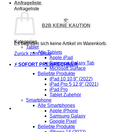
Anfrageliste
Anfrageliste
💸
B2B KEINE KAUTION
Kategorien
Es befinden sich keine Artikel im Warenkorb.
Tablet
Alle Tablets
Zurück zum Shop
Apple iPad
Samsung Galaxy Tab
⚡ SOFORT PREISRECHNER
Microsoft Surface
Beliebte Produkte
iPad 10 10,9″ (2022)
iPad Pro 5 12,9″ (2021)
iPad Pro
Tablet Zubehör
Smartphone
Alle Smartphones
Apple iPhone
Samsung Galaxy
Google Pixel
Beliebte Produkte
iPhone 14 (2022)