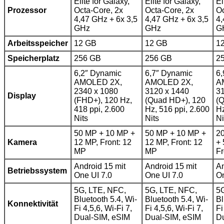
Elite for Galaxy,
Elite for Galaxy,
El
Prozessor
Octa-Core, 2x
Octa-Core, 2x
Oc
4,47 GHz + 6x 3,5
4,47 GHz + 6x 3,5
4,
GHz
GHz
G
Arbeitsspeicher
12 GB
12 GB
1
Speicherplatz
256 GB
256 GB
2
6,2″ Dynamic
6,7″ Dynamic
6,
AMOLED 2X,
AMOLED 2X,
A
2340 x 1080
3120 x 1440
31
Display
(FHD+), 120 Hz,
(Quad HD+), 120
(
418 ppi, 2.600
Hz, 516 ppi, 2.600
Hz
Nits
Nits
Ni
50 MP + 10 MP +
50 MP + 10 MP +
2
Kamera
12 MP, Front: 12
12 MP, Front: 12
+ 
MP
MP
Fr
Android 15 mit
Android 15 mit
An
Betriebssystem
One UI 7.0
One UI 7.0
On
5G, LTE, NFC,
5G, LTE, NFC,
5G
Bluetooth 5.4, Wi-
Bluetooth 5.4, Wi-
Bl
Konnektivität
Fi 4,5,6, Wi-Fi 7,
Fi 4,5,6, Wi-Fi 7,
Fi
Dual-SIM, eSIM
Dual-SIM, eSIM
Du