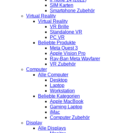
SIM Karten
Smartphone Zubehör
Virtual Reality
Virtual Reality
VR Brille
Standalone VR
PC VR
Beliebte Produkte
Meta Quest 3
Apple Vision Pro
Ray-Ban Meta Wayfarer
VR Zubehör
Computer
Alle Computer
Desktop
Laptop
Workstation
Beliebte Kategorien
Apple MacBook
Gaming Laptop
iMac
Computer Zubehör
Display
Alle Displays