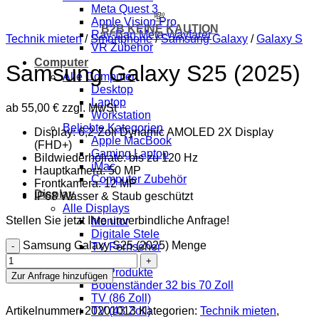
Meta Quest 3
💸
Apple Vision Pro
B2B KEINE KAUTION
Ray-Ban Meta Wayfarer
Technik mieten
/
Smartphone
/
Samsung Galaxy
/
Galaxy S
VR Zubehör
Computer
Samsung Galaxy S25 (2025)
Alle Computer
Desktop
Laptop
ab
55,00
€
zzgl. MwSt
Workstation
Beliebte Kategorien
Display: 6,2-Zoll Dynamic AMOLED 2X Display
Apple MacBook
(FHD+)
Gaming Laptop
Bildwiederholrate: bis zu 120 Hz
iMac
Hauptkamera: 50 MP
Computer Zubehör
Frontkamera: 12 MP
Display
IP68 Wasser & Staub geschützt
Alle Displays
Stellen Sie jetzt Ihre unverbindliche Anfrage!
Monitor
Digitale Stele
Samsung Galaxy S25 (2025) Menge
TV Fernseher
Beamer
Beliebte Produkte
Zur Anfrage hinzufügen
Bodenständer 32 bis 70 Zoll
TV (86 Zoll)
Artikelnummer:
20201013
Kategorien:
Technik mieten
,
TV (43 Zoll)