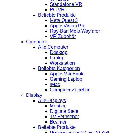
Standalone VR
PC VR
Beliebte Produkte
Meta Quest 3
Apple Vision Pro
Ray-Ban Meta Wayfarer
VR Zubehör
Computer
Alle Computer
Desktop
Laptop
Workstation
Beliebte Kategorien
Apple MacBook
Gaming Laptop
iMac
Computer Zubehör
Display
Alle Displays
Monitor
Digitale Stele
TV Fernseher
Beamer
Beliebte Produkte
Bodenständer 32 bis 70 Zoll