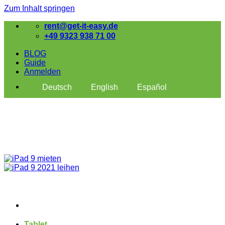
Zum Inhalt springen
rent@get-it-easy.de
+49 9323 938 71 00
BLOG
Guide
Anmelden
Deutsch
English
Español
Tablet