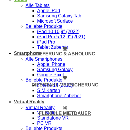
Alle Tablets
Apple iPad
Samsung Galaxy Tab
Microsoft Surface
Beliebte Produkte
iPad 10 10,9″ (2022)
iPad Pro 5 12,9″ (2021)
iPad Pro
Tablet Zubehör
🚚
Smartphone
LIEFERUNG & ABHOLUNG
Alle Smartphones
Apple iPhone
Samsung Galaxy
Google Pixel
🛡️
Beliebte Produkte
DIEBSTAHL-VERSICHERUNG
iPhone 14 (2022)
SIM Karten
Smartphone Zubehör
Virtual Reality
Virtual Reality
🔀
VR Brille
FLEXIBLE MIETDAUER
Standalone VR
PC VR
Beliebte Produkte