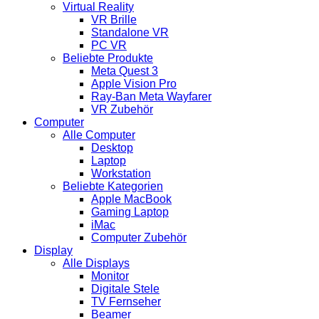
Virtual Reality
VR Brille
Standalone VR
PC VR
Beliebte Produkte
Meta Quest 3
Apple Vision Pro
Ray-Ban Meta Wayfarer
VR Zubehör
Computer
Alle Computer
Desktop
Laptop
Workstation
Beliebte Kategorien
Apple MacBook
Gaming Laptop
iMac
Computer Zubehör
Display
Alle Displays
Monitor
Digitale Stele
TV Fernseher
Beamer