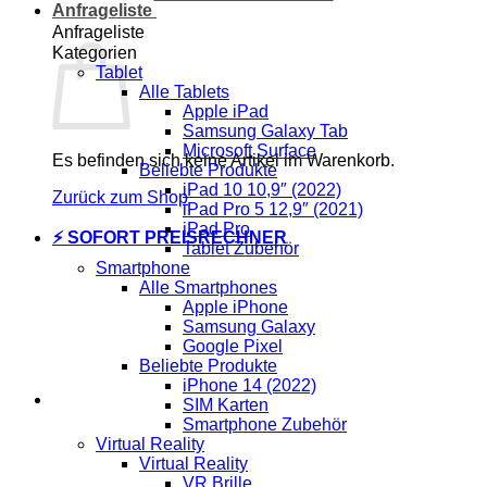
Anfrageliste
Anfrageliste
Kategorien
Tablet
Alle Tablets
Apple iPad
Samsung Galaxy Tab
Microsoft Surface
Es befinden sich keine Artikel im Warenkorb.
Beliebte Produkte
iPad 10 10,9″ (2022)
Zurück zum Shop
iPad Pro 5 12,9″ (2021)
iPad Pro
⚡ SOFORT PREISRECHNER
Tablet Zubehör
Smartphone
Alle Smartphones
Apple iPhone
Samsung Galaxy
Google Pixel
Beliebte Produkte
iPhone 14 (2022)
SIM Karten
Smartphone Zubehör
Virtual Reality
Virtual Reality
VR Brille