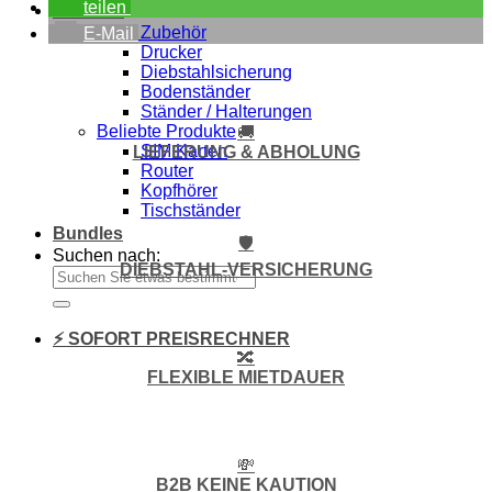
teilen
Zubehör
Alles Zubehör
E-Mail
Drucker
Diebstahlsicherung
Bodenständer
Ständer / Halterungen
Beliebte Produkte
🚚
SIM Karten
LIEFERUNG & ABHOLUNG
Router
Kopfhörer
Tischständer
Bundles
🛡️
Suchen nach:
DIEBSTAHL-VERSICHERUNG
⚡ SOFORT PREISRECHNER
🔀
FLEXIBLE MIETDAUER
💸
B2B KEINE KAUTION