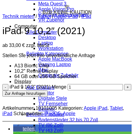
Meta Quest 3
💸
Apple Vision Pro
B2B KEINE KAUTION
Ray-Ban Meta Wayfarer
Technik mieten
/
Tablet
/
Apple iPad
/
iPad
VR Zubehör
Computer
iPad 9 10,2″ (2021)
Alle Computer
Desktop
Laptop
ab
33,00
€
zzgl. MwSt
Workstation
Beliebte Kategorien
Stellen Sie jetzt Ihre unverbindliche Anfrage
Apple MacBook
Gaming Laptop
A13 Bionic Chip
iMac
10,2″ Retina Display
Computer Zubehör
64 GB oder 256 GB Speicher
Display
iPad 9 10,2" (2021) Menge
Alle Displays
Monitor
Zur Anfrage hinzufügen
Digitale Stele
TV Fernseher
Artikelnummer:
10101005
Kategorien:
Apple iPad
,
Tablet
,
Beamer
iPad
Schlagwörter:
iPadOS
,
Apple
Beliebte Produkte
Bodenständer 32 bis 70 Zoll
TV (86 Zoll)
teilen
TV (43 Zoll)