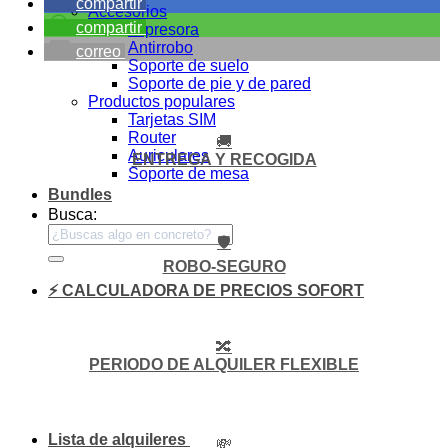
compartir
Accesorios
compartir
Impresora
Antirrobo
correo
Soporte de suelo
Soporte de pie y de pared
Productos populares
Tarjetas SIM
Router
🚚
Auriculares
ENTREGA Y RECOGIDA
Soporte de mesa
Bundles
Busca:
🛡️
ROBO-SEGURO
⚡ CALCULADORA DE PRECIOS SOFORT
🔀
PERIODO DE ALQUILER FLEXIBLE
Lista de alquileres
💸