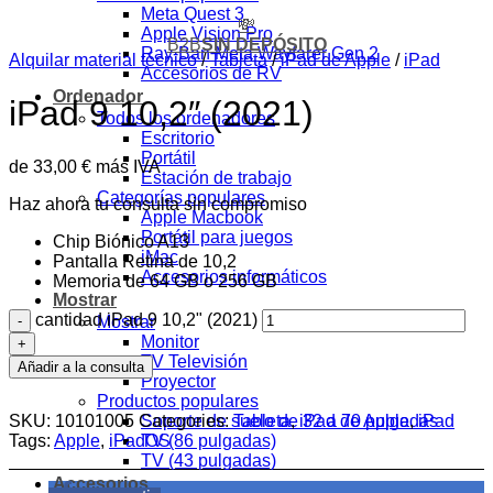
Meta Quest 3
💸
Apple Vision Pro
B2B
SIN DEPÓSITO
Ray-Ban Meta Wayfarer Gen 2
Alquilar material técnico
/
Tableta
/
iPad de Apple
/
iPad
Accesorios de RV
Ordenador
iPad 9 10,2″ (2021)
Todos los ordenadores
Escritorio
Portátil
de
33,00
€
más IVA
Estación de trabajo
Categorías populares
Haz ahora tu consulta sin compromiso
Apple Macbook
Portátil para juegos
Chip Biónico A13
iMac
Pantalla Retina de 10,2
Accesorios informáticos
Memoria de 64 GB o 256 GB
Mostrar
cantidad iPad 9 10,2" (2021)
Mostrar
Monitor
TV Televisión
Añadir a la consulta
Proyector
Productos populares
SKU:
10101005
Categories:
Tableta
,
iPad de Apple
,
iPad
Soporte de suelo de 32 a 70 pulgadas
Tags:
Apple
,
iPadOS
TV (86 pulgadas)
TV (43 pulgadas)
Accesorios