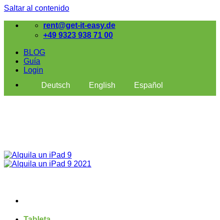
Saltar al contenido
rent@get-it-easy.de
+49 9323 938 71 00
BLOG
Guía
Login
Deutsch
English
Español
Tableta