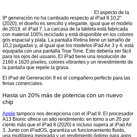
El aspecto de la
9ª generación no ha cambiado respecto al iPad 8 10,2″
(2020); el diseño es sencillo y elegante, igual que el modelo
de 2019, el iPad 7. La carcasa de la tableta está fabricada
con material 100% reciclado y está disponible en los colores
gris espacial y plata. La pantalla Retina tiene un tamaño de
10,2 pulgadas y, al igual que los modelos iPad Air 3 y 4, está
equipada con una pantalla True Tone. Esto debería ser fácil
para los ojos del usuario. El iPad tiene una resolución de
2160 x 1620 píxeles, colores vibrantes y un revestimiento de
la pantalla que repele la grasa.
El iPad de Generación 9 es el compañero perfecto para las
ferias comerciales.
Hasta un 20% más de potencia con un nuevo
chip
Apple
tampoco nos decepciona con el iPad 9. El procesador
A13 Bionic ofrece un alto rendimiento: en torno a un 20 por
ciento más que el iPad 8 (2020) e incluso supera al iPad Air
3. Junto con iPadOS, garantiza un funcionamiento fluido,
una multitarea mejorada y un rendimiento óptimo para apps