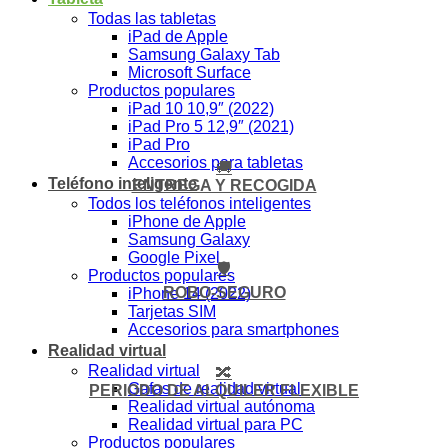
Todas las tabletas
iPad de Apple
Samsung Galaxy Tab
Microsoft Surface
Productos populares
iPad 10 10,9″ (2022)
iPad Pro 5 12,9″ (2021)
iPad Pro
Accesorios para tabletas
🚚
Teléfono inteligente
ENTREGA Y RECOGIDA
Todos los teléfonos inteligentes
iPhone de Apple
Samsung Galaxy
Google Pixel
🛡️
Productos populares
ROBO-SEGURO
iPhone 14 (2022)
Tarjetas SIM
Accesorios para smartphones
Realidad virtual
Realidad virtual
🔀
Gafas de realidad virtual
PERIODO DE ALQUILER FLEXIBLE
Realidad virtual autónoma
Realidad virtual para PC
Productos populares