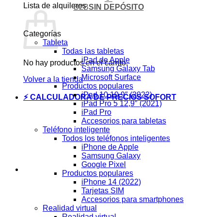
Lista de alquileres
B2B
SIN DEPÓSITO
Categorías
Tableta
Todas las tabletas
iPad de Apple
No hay productos en el carrito.
Samsung Galaxy Tab
Microsoft Surface
Volver a la tienda
Productos populares
iPad 10 10,9″ (2022)
⚡ CALCULADORA DE PRECIOS SOFORT
iPad Pro 5 12,9″ (2021)
iPad Pro
Accesorios para tabletas
Teléfono inteligente
Todos los teléfonos inteligentes
iPhone de Apple
Samsung Galaxy
Google Pixel
Productos populares
iPhone 14 (2022)
Tarjetas SIM
Accesorios para smartphones
Realidad virtual
Realidad virtual