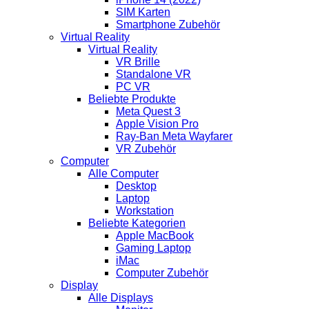
SIM Karten
Smartphone Zubehör
Virtual Reality
Virtual Reality
VR Brille
Standalone VR
PC VR
Beliebte Produkte
Meta Quest 3
Apple Vision Pro
Ray-Ban Meta Wayfarer
VR Zubehör
Computer
Alle Computer
Desktop
Laptop
Workstation
Beliebte Kategorien
Apple MacBook
Gaming Laptop
iMac
Computer Zubehör
Display
Alle Displays