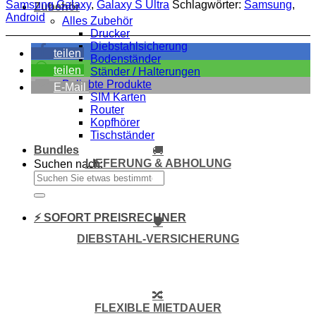
Samsung Galaxy
,
Galaxy S Ultra
Schlagwörter:
Samsung
,
Zubehör
Android
Alles Zubehör
Drucker
Diebstahlsicherung
teilen
Bodenständer
teilen
Ständer / Halterungen
Beliebte Produkte
E-Mail
SIM Karten
Router
Kopfhörer
Tischständer
Bundles
🚚
LIEFERUNG & ABHOLUNG
Suchen nach:
⚡ SOFORT PREISRECHNER
🛡️
DIEBSTAHL-VERSICHERUNG
🔀
FLEXIBLE MIETDAUER