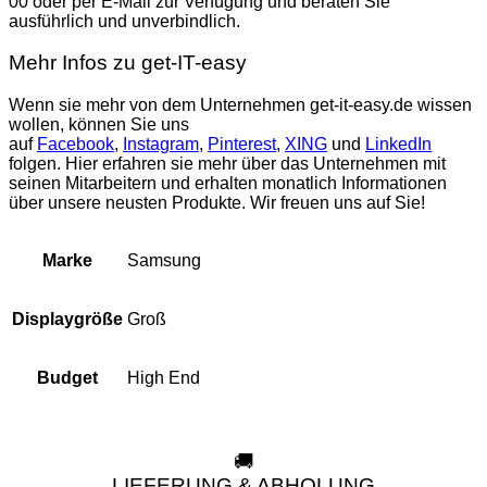
00 oder per E-Mail zur Verfügung und beraten Sie
ausführlich und unverbindlich.
Mehr Infos zu get-IT-easy
Wenn sie mehr von dem Unternehmen get-it-easy.de wissen
wollen, können Sie uns
auf
Facebook
,
Instagram
,
Pinterest
,
XING
und
LinkedIn
folgen. Hier erfahren sie mehr über das Unternehmen mit
seinen Mitarbeitern und erhalten monatlich Informationen
über unsere neusten Produkte. Wir freuen uns auf Sie!
Samsung
Marke
Groß
Displaygröße
High End
Budget
🚚
LIEFERUNG & ABHOLUNG