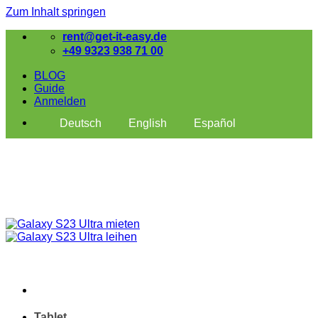
Zum Inhalt springen
rent@get-it-easy.de
+49 9323 938 71 00
BLOG
Guide
Anmelden
Deutsch
English
Español
Tablet