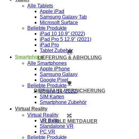
Alle Tablets
Apple iPad
Samsung Galaxy Tab
Microsoft Surface
Beliebte Produkte
iPad 10 10,9″ (2022)
iPad Pro 5 12,9″ (2021)
iPad Pro
Tablet Zubehör
🚚
Smartphone
LIEFERUNG & ABHOLUNG
Alle Smartphones
Apple iPhone
Samsung Galaxy
Google Pixel
🛡️
Beliebte Produkte
DIEBSTAHL-VERSICHERUNG
iPhone 14 (2022)
SIM Karten
Smartphone Zubehör
Virtual Reality
Virtual Reality
🔀
VR Brille
FLEXIBLE MIETDAUER
Standalone VR
PC VR
Beliebte Produkte