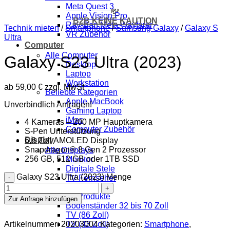
Meta Quest 3
💸
Apple Vision Pro
B2B KEINE KAUTION
Ray-Ban Meta Wayfarer
Technik mieten
/
Smartphone
/
Samsung Galaxy
/
Galaxy S
VR Zubehör
Ultra
Computer
Alle Computer
Galaxy S23 Ultra (2023)
Desktop
Laptop
Workstation
ab
59,00
€
zzgl. MwSt
Beliebte Kategorien
Apple MacBook
Unverbindlich Anfragen!
Gaming Laptop
iMac
4 Kameras – 200 MP Hauptkamera
Computer Zubehör
S-Pen Unterstützung
Display
6,8 Zoll AMOLED Display
Snapdragon® 8 Gen 2 Prozessor
Alle Displays
256 GB, 512 GB oder 1TB SSD
Monitor
Digitale Stele
Galaxy S23 Ultra (2023) Menge
TV Fernseher
Beamer
Beliebte Produkte
Zur Anfrage hinzufügen
Bodenständer 32 bis 70 Zoll
TV (86 Zoll)
Artikelnummer:
20203004
Kategorien:
Smartphone
,
TV (43 Zoll)