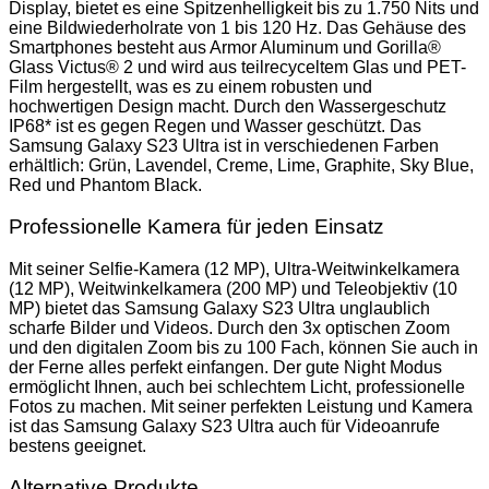
Display, bietet es eine Spitzenhelligkeit bis zu 1.750 Nits und
eine Bildwiederholrate von 1 bis 120 Hz. Das Gehäuse des
Smartphones besteht aus Armor Aluminum und Gorilla®
Glass Victus® 2 und wird aus teilrecyceltem Glas und PET-
Film hergestellt, was es zu einem robusten und
hochwertigen Design macht. Durch den Wassergeschutz
IP68* ist es gegen Regen und Wasser geschützt. Das
Samsung Galaxy S23 Ultra ist in verschiedenen Farben
erhältlich: Grün, Lavendel, Creme, Lime, Graphite, Sky Blue,
Red und Phantom Black.
Professionelle Kamera für jeden Einsatz
Mit seiner Selfie-Kamera (12 MP), Ultra-Weitwinkelkamera
(12 MP), Weitwinkelkamera (200 MP) und Teleobjektiv (10
MP) bietet das Samsung Galaxy S23 Ultra unglaublich
scharfe Bilder und Videos. Durch den 3x optischen Zoom
und den digitalen Zoom bis zu 100 Fach, können Sie auch in
der Ferne alles perfekt einfangen. Der gute Night Modus
ermöglicht Ihnen, auch bei schlechtem Licht, professionelle
Fotos zu machen. Mit seiner perfekten Leistung und Kamera
ist das Samsung Galaxy S23 Ultra auch für Videoanrufe
bestens geeignet.
Alternative Produkte