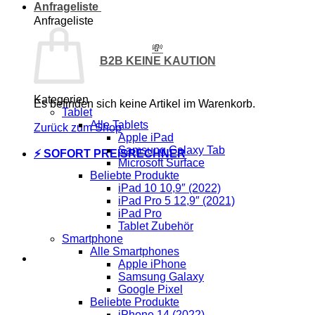
Anfrageliste
Anfrageliste
💸
B2B KEINE KAUTION
Kategorien
Es befinden sich keine Artikel im Warenkorb.
Tablet
Alle Tablets
Zurück zum Shop
Apple iPad
Samsung Galaxy Tab
⚡ SOFORT PREISRECHNER
Microsoft Surface
Beliebte Produkte
iPad 10 10,9″ (2022)
iPad Pro 5 12,9″ (2021)
iPad Pro
Tablet Zubehör
Smartphone
Alle Smartphones
Apple iPhone
Samsung Galaxy
Google Pixel
Beliebte Produkte
iPhone 14 (2022)