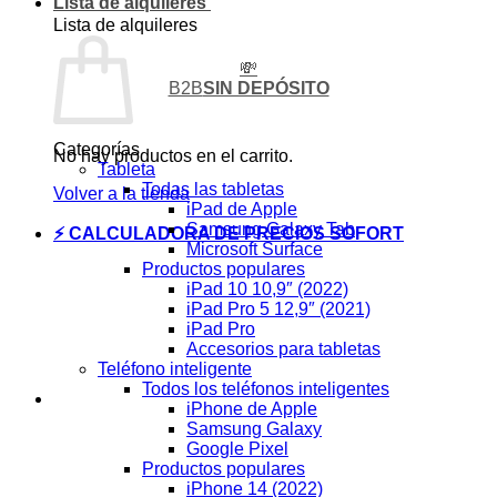
Lista de alquileres
Lista de alquileres
💸
B2B
SIN DEPÓSITO
Categorías
No hay productos en el carrito.
Tableta
Todas las tabletas
Volver a la tienda
iPad de Apple
Samsung Galaxy Tab
⚡ CALCULADORA DE PRECIOS SOFORT
Microsoft Surface
Productos populares
iPad 10 10,9″ (2022)
iPad Pro 5 12,9″ (2021)
iPad Pro
Accesorios para tabletas
Teléfono inteligente
Todos los teléfonos inteligentes
iPhone de Apple
Samsung Galaxy
Google Pixel
Productos populares
iPhone 14 (2022)