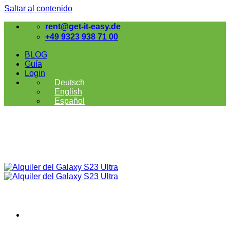
Saltar al contenido
rent@get-it-easy.de
+49 9323 938 71 00
BLOG
Guía
Login
Deutsch
English
Español