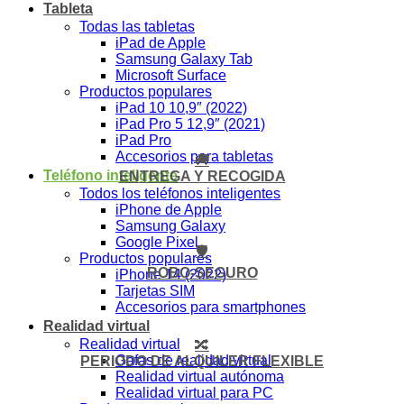
Tableta
Todas las tabletas
iPad de Apple
Samsung Galaxy Tab
Microsoft Surface
Productos populares
iPad 10 10,9″ (2022)
iPad Pro 5 12,9″ (2021)
iPad Pro
Accesorios para tabletas
🚚
Teléfono inteligente
ENTREGA Y RECOGIDA
Todos los teléfonos inteligentes
iPhone de Apple
Samsung Galaxy
Google Pixel
🛡️
Productos populares
ROBO-SEGURO
iPhone 14 (2022)
Tarjetas SIM
Accesorios para smartphones
Realidad virtual
Realidad virtual
🔀
Gafas de realidad virtual
PERIODO DE ALQUILER FLEXIBLE
Realidad virtual autónoma
Realidad virtual para PC