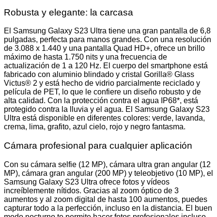
Robusta y elegante: la carcasa
El Samsung Galaxy S23 Ultra tiene una gran pantalla de 6,8
pulgadas, perfecta para manos grandes. Con una resolución
de 3.088 x 1.440 y una pantalla Quad HD+, ofrece un brillo
máximo de hasta 1.750 nits y una frecuencia de
actualización de 1 a 120 Hz. El cuerpo del smartphone está
fabricado con aluminio blindado y cristal Gorilla® Glass
Victus® 2 y está hecho de vidrio parcialmente reciclado y
película de PET, lo que le confiere un diseño robusto y de
alta calidad. Con la protección contra el agua IP68*, está
protegido contra la lluvia y el agua. El Samsung Galaxy S23
Ultra está disponible en diferentes colores: verde, lavanda,
crema, lima, grafito, azul cielo, rojo y negro fantasma.
Cámara profesional para cualquier aplicación
Con su cámara selfie (12 MP), cámara ultra gran angular (12
MP), cámara gran angular (200 MP) y teleobjetivo (10 MP), el
Samsung Galaxy S23 Ultra ofrece fotos y vídeos
increíblemente nítidos. Gracias al zoom óptico de 3
aumentos y al zoom digital de hasta 100 aumentos, puedes
capturar todo a la perfección, incluso en la distancia. El buen
modo nocturno te permite hacer fotos profesionales incluso