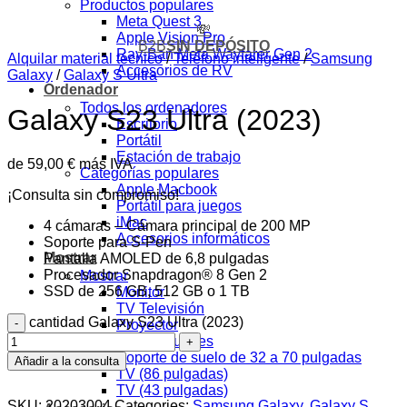
Productos populares
Meta Quest 3
💸
Apple Vision Pro
B2B
SIN DEPÓSITO
Ray-Ban Meta Wayfarer Gen 2
Alquilar material técnico
/
Teléfono inteligente
/
Samsung
Accesorios de RV
Galaxy
/
Galaxy S Ultra
Ordenador
Todos los ordenadores
Galaxy S23 Ultra (2023)
Escritorio
Portátil
Estación de trabajo
de
59,00
€
más IVA
Categorías populares
Apple Macbook
¡Consulta sin compromiso!
Portátil para juegos
iMac
4 cámaras – Cámara principal de 200 MP
Accesorios informáticos
Soporte para S-Pen
Mostrar
Pantalla AMOLED de 6,8 pulgadas
Procesador Snapdragon® 8 Gen 2
Mostrar
SSD de 256 GB, 512 GB o 1 TB
Monitor
TV Televisión
cantidad Galaxy S23 Ultra (2023)
Proyector
Productos populares
Soporte de suelo de 32 a 70 pulgadas
Añadir a la consulta
TV (86 pulgadas)
TV (43 pulgadas)
SKU:
20203004
Categories:
Samsung Galaxy
,
Galaxy S