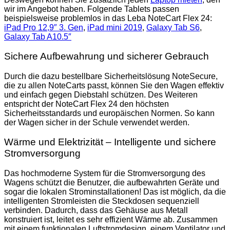
wir im Angebot haben. Folgende Tablets passen
beispielsweise problemlos in das Leba NoteCart Flex 24:
iPad Pro 12,9″ 3. Gen
,
iPad mini 2019
,
Galaxy Tab S6
,
Galaxy Tab A10.5″
Sichere Aufbewahrung und sicherer Gebrauch
Durch die dazu bestellbare Sicherheitslösung NoteSecure,
die zu allen NoteCarts passt, können Sie den Wagen effektiv
und einfach gegen Diebstahl schützen. Des Weiteren
entspricht der NoteCart Flex 24 den höchsten
Sicherheitsstandards und europäischen Normen. So kann
der Wagen sicher in der Schule verwendet werden.
Wärme und Elektrizität – Intelligente und sichere
Stromversorgung
Das hochmoderne System für die Stromversorgung des
Wagens schützt die Benutzer, die aufbewahrten Geräte und
sogar die lokalen Strominstallationen! Das ist möglich, da die
intelligenten Stromleisten die Steckdosen sequenziell
verbinden. Dadurch, dass das Gehäuse aus Metall
konstruiert ist, leitet es sehr effizient Wärme ab. Zusammen
mit einem funktionalen Luftstromdesign, einem Ventilator und