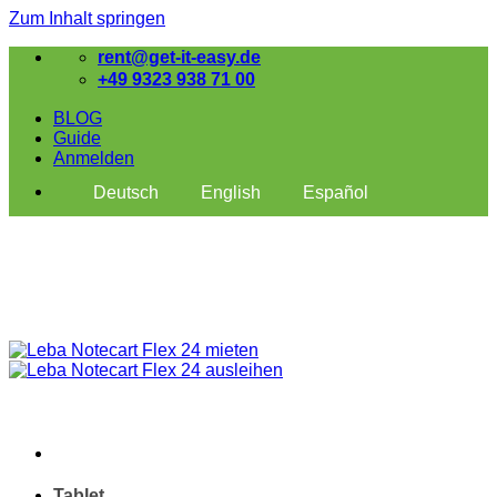
Zum Inhalt springen
rent@get-it-easy.de
+49 9323 938 71 00
BLOG
Guide
Anmelden
Deutsch
English
Español
Tablet