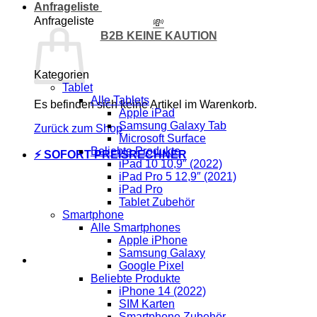
Anfrageliste
Anfrageliste
💸
B2B KEINE KAUTION
Kategorien
Tablet
Alle Tablets
Es befinden sich keine Artikel im Warenkorb.
Apple iPad
Samsung Galaxy Tab
Zurück zum Shop
Microsoft Surface
Beliebte Produkte
⚡ SOFORT PREISRECHNER
iPad 10 10,9″ (2022)
iPad Pro 5 12,9″ (2021)
iPad Pro
Tablet Zubehör
Smartphone
Alle Smartphones
Apple iPhone
Samsung Galaxy
Google Pixel
Beliebte Produkte
iPhone 14 (2022)
SIM Karten
Smartphone Zubehör