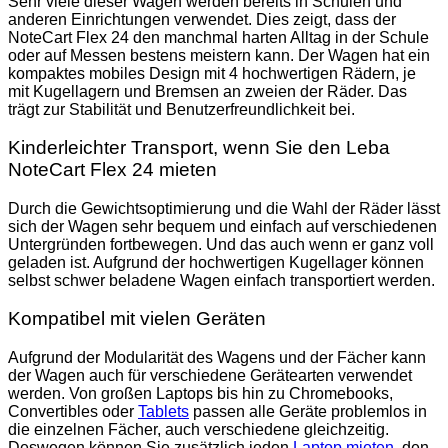
Sehr viele dieser Wagen werden bereits in Schulen und
anderen Einrichtungen verwendet. Dies zeigt, dass der
NoteCart Flex 24 den manchmal harten Alltag in der Schule
oder auf Messen bestens meistern kann. Der Wagen hat ein
kompaktes mobiles Design mit 4 hochwertigen Rädern, je
mit Kugellagern und Bremsen an zweien der Räder. Das
trägt zur Stabilität und Benutzerfreundlichkeit bei.
Kinderleichter Transport, wenn Sie den Leba
NoteCart Flex 24 mieten
Durch die Gewichtsoptimierung und die Wahl der Räder lässt
sich der Wagen sehr bequem und einfach auf verschiedenen
Untergründen fortbewegen. Und das auch wenn er ganz voll
geladen ist. Aufgrund der hochwertigen Kugellager können
selbst schwer beladene Wagen einfach transportiert werden.
Kompatibel mit vielen Geräten
Aufgrund der Modularität des Wagens und der Fächer kann
der Wagen auch für verschiedene Gerätearten verwendet
werden. Von großen Laptops bis hin zu Chromebooks,
Convertibles oder
Tablets
passen alle Geräte problemlos in
die einzelnen Fächer, auch verschiedene gleichzeitig.
Deswegen können Sie zusätzlich jeden
Laptop mieten
, den