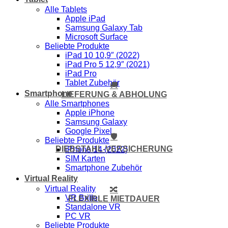
Alle Tablets
Apple iPad
Samsung Galaxy Tab
Microsoft Surface
Beliebte Produkte
iPad 10 10,9″ (2022)
iPad Pro 5 12,9″ (2021)
iPad Pro
Tablet Zubehör
🚚
Smartphone
LIEFERUNG & ABHOLUNG
Alle Smartphones
Apple iPhone
Samsung Galaxy
Google Pixel
🛡️
Beliebte Produkte
DIEBSTAHL-VERSICHERUNG
iPhone 14 (2022)
SIM Karten
Smartphone Zubehör
Virtual Reality
Virtual Reality
🔀
VR Brille
FLEXIBLE MIETDAUER
Standalone VR
PC VR
Beliebte Produkte