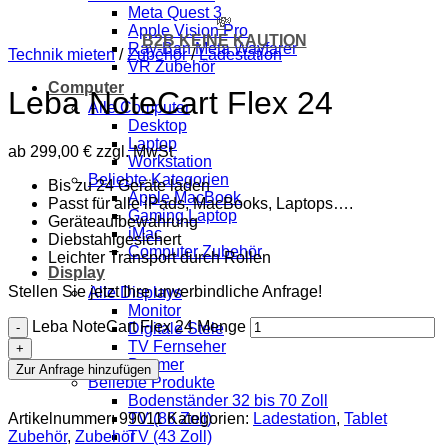
Meta Quest 3
💸
Apple Vision Pro
B2B KEINE KAUTION
Ray-Ban Meta Wayfarer
Technik mieten
/
Zubehör
/
Ladestation
VR Zubehör
Computer
Leba NoteCart Flex 24
Alle Computer
Desktop
Laptop
ab
299,00
€
zzgl. MwSt
Workstation
Beliebte Kategorien
Bis zu 24 Geräte laden
Apple MacBook
Passt für alle iPads, MacBooks, Laptops….
Gaming Laptop
Geräteaufbewahrung
iMac
Diebstahlgesichert
Computer Zubehör
Leichter Transport durch Rollen
Display
Stellen Sie jetzt Ihre unverbindliche Anfrage!
Alle Displays
Monitor
Leba NoteCart Flex 24 Menge
Digitale Stele
TV Fernseher
Beamer
Zur Anfrage hinzufügen
Beliebte Produkte
Bodenständer 32 bis 70 Zoll
Artikelnummer:
99011
Kategorien:
Ladestation
,
Tablet
TV (86 Zoll)
Zubehör
,
Zubehör
TV (43 Zoll)