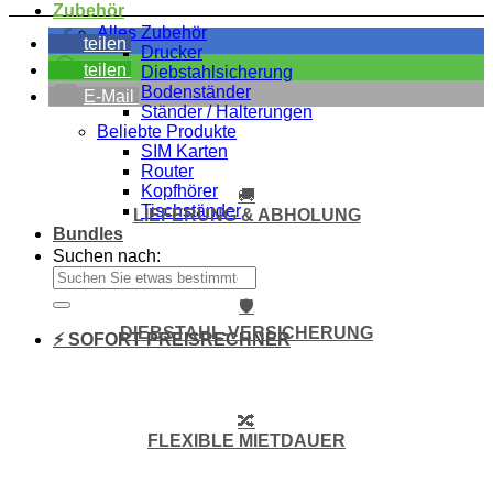
Zubehör
Alles Zubehör
teilen
Drucker
teilen
Diebstahlsicherung
Bodenständer
E-Mail
Ständer / Halterungen
Beliebte Produkte
SIM Karten
Router
Kopfhörer
🚚
Tischständer
LIEFERUNG & ABHOLUNG
Bundles
Suchen nach:
🛡️
DIEBSTAHL-VERSICHERUNG
⚡ SOFORT PREISRECHNER
🔀
FLEXIBLE MIETDAUER