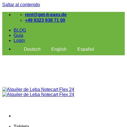
Saltar al contenido
rent@get-it-easy.de
+49 9323 938 71 00
BLOG
Guía
Login
Deutsch
English
Español
Tableta