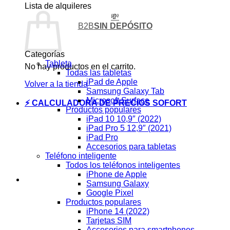
Lista de alquileres
💸
B2B
SIN DEPÓSITO
Categorías
Tableta
No hay productos en el carrito.
Todas las tabletas
iPad de Apple
Volver a la tienda
Samsung Galaxy Tab
Microsoft Surface
⚡ CALCULADORA DE PRECIOS SOFORT
Productos populares
iPad 10 10,9″ (2022)
iPad Pro 5 12,9″ (2021)
iPad Pro
Accesorios para tabletas
Teléfono inteligente
Todos los teléfonos inteligentes
iPhone de Apple
Samsung Galaxy
Google Pixel
Productos populares
iPhone 14 (2022)
Tarjetas SIM
Accesorios para smartphones