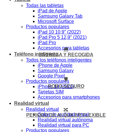
Todas las tabletas
iPad de Apple
Samsung Galaxy Tab
Microsoft Surface
Productos populares
iPad 10 10,9″ (2022)
iPad Pro 5 12,9″ (2021)
iPad Pro
Accesorios para tabletas
🚚
Teléfono inteligente
ENTREGA Y RECOGIDA
Todos los teléfonos inteligentes
iPhone de Apple
Samsung Galaxy
Google Pixel
🛡️
Productos populares
ROBO-SEGURO
iPhone 14 (2022)
Tarjetas SIM
Accesorios para smartphones
Realidad virtual
Realidad virtual
🔀
Gafas de realidad virtual
PERIODO DE ALQUILER FLEXIBLE
Realidad virtual autónoma
Realidad virtual para PC
Productos populares