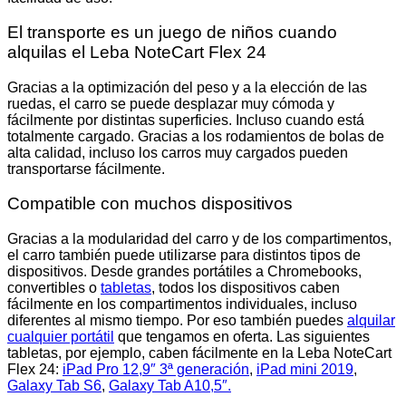
El transporte es un juego de niños cuando
alquilas el Leba NoteCart Flex 24
Gracias a la optimización del peso y a la elección de las
ruedas, el carro se puede desplazar muy cómoda y
fácilmente por distintas superficies. Incluso cuando está
totalmente cargado. Gracias a los rodamientos de bolas de
alta calidad, incluso los carros muy cargados pueden
transportarse fácilmente.
Compatible con muchos dispositivos
Gracias a la modularidad del carro y de los compartimentos,
el carro también puede utilizarse para distintos tipos de
dispositivos. Desde grandes portátiles a Chromebooks,
convertibles o
tabletas
, todos los dispositivos caben
fácilmente en los compartimentos individuales, incluso
diferentes al mismo tiempo. Por eso también puedes
alquilar
cualquier portátil
que tengamos en oferta. Las siguientes
tabletas, por ejemplo, caben fácilmente en la Leba NoteCart
Flex 24:
iPad Pro 12,9″ 3ª generación
,
iPad mini 2019
,
Galaxy Tab S6
,
Galaxy Tab A10,5″.