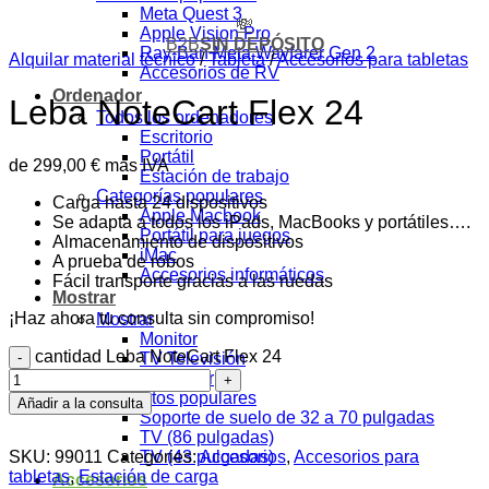
Meta Quest 3
💸
Apple Vision Pro
B2B
SIN DEPÓSITO
Ray-Ban Meta Wayfarer Gen 2
Alquilar material técnico
/
Tableta
/
Accesorios para tabletas
Accesorios de RV
Ordenador
Leba NoteCart Flex 24
Todos los ordenadores
Escritorio
Portátil
de
299,00
€
más IVA
Estación de trabajo
Categorías populares
Carga hasta 24 dispositivos
Apple Macbook
Se adapta a todos los iPads, MacBooks y portátiles….
Portátil para juegos
Almacenamiento de dispositivos
iMac
A prueba de robos
Accesorios informáticos
Fácil transporte gracias a las ruedas
Mostrar
¡Haz ahora tu consulta sin compromiso!
Mostrar
Monitor
cantidad Leba NoteCart Flex 24
TV Televisión
Proyector
Productos populares
Añadir a la consulta
Soporte de suelo de 32 a 70 pulgadas
TV (86 pulgadas)
SKU:
99011
Categories:
Accesorios
,
Accesorios para
TV (43 pulgadas)
tabletas
,
Estación de carga
Accesorios