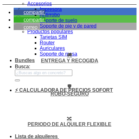
Accesorios
Impresora
compartir
Antirrobo
compartir
Soporte de suelo
Soporte de pie y de pared
correo
Productos populares
Tarjetas SIM
Router
Auriculares
Soporte de mesa
🚚
Bundles
ENTREGA Y RECOGIDA
Busca:
🛡️
⚡ CALCULADORA DE PRECIOS SOFORT
ROBO-SEGURO
🔀
PERIODO DE ALQUILER FLEXIBLE
Lista de alquileres