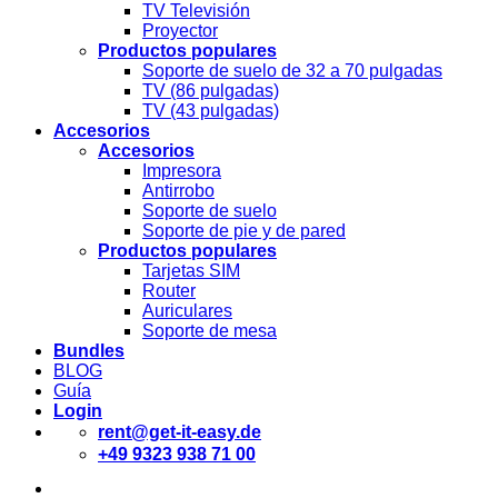
TV Televisión
Proyector
Productos populares
Soporte de suelo de 32 a 70 pulgadas
TV (86 pulgadas)
TV (43 pulgadas)
Accesorios
Accesorios
Impresora
Antirrobo
Soporte de suelo
Soporte de pie y de pared
Productos populares
Tarjetas SIM
Router
Auriculares
Soporte de mesa
Bundles
BLOG
Guía
Login
rent@get-it-easy.de
+49 9323 938 71 00
Deutsch
English
Español