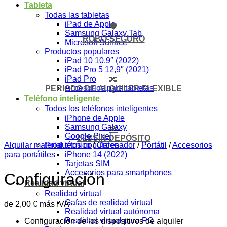
Tableta
Todas las tabletas
iPad de Apple
🛡️
Samsung Galaxy Tab
ROBO-SEGURO
Microsoft Surface
Productos populares
iPad 10 10,9″ (2022)
iPad Pro 5 12,9″ (2021)
iPad Pro
🔀
Accesorios para tabletas
PERIODO DE ALQUILER FLEXIBLE
Teléfono inteligente
Todos los teléfonos inteligentes
iPhone de Apple
Samsung Galaxy
💸
Google Pixel
B2B
SIN DEPÓSITO
Productos populares
Alquilar material técnico
/
Ordenador
/
Portátil
/
Accesorios
iPhone 14 (2022)
para portátiles
Tarjetas SIM
Accesorios para smartphones
Configuración
Realidad virtual
Realidad virtual
Gafas de realidad virtual
de
2,00
€
más IVA
Realidad virtual autónoma
Realidad virtual para PC
Configuración de los dispositivos de alquiler