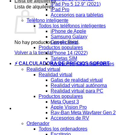
Lista de alquileres
iPad Pro 5 12,9″ (2021)
Lista de alquileres
iPad Pro
Accesorios para tabletas
Teléfono inteligente
Todos los teléfonos inteligentes
iPhone de Apple
Samsung Galaxy
Google Pixel
No hay productos en el carrito.
Productos populares
Volver a la tienda
iPhone 14 (2022)
Tarjetas SIM
⚡ CALCULADORA DE PRECIOS SOFORT
Accesorios para smartphones
Realidad virtual
Realidad virtual
Gafas de realidad virtual
Realidad virtual autónoma
Realidad virtual para PC
Productos populares
Meta Quest 3
Apple Vision Pro
Ray-Ban Meta Wayfarer Gen 2
Accesorios de RV
Ordenador
Todos los ordenadores
Escritorio