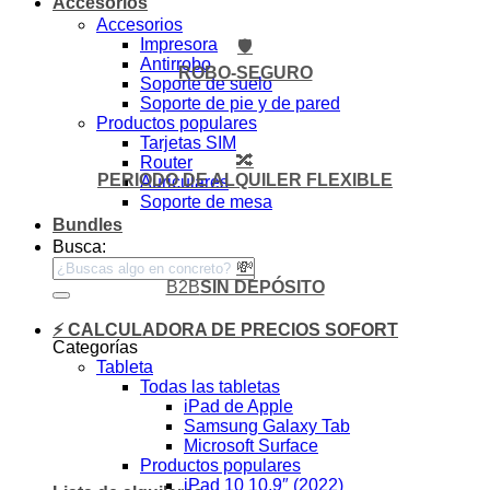
Accesorios
Accesorios
Impresora
🛡️
Antirrobo
ROBO-SEGURO
Soporte de suelo
Soporte de pie y de pared
Productos populares
Tarjetas SIM
🔀
Router
PERIODO DE ALQUILER FLEXIBLE
Auriculares
Soporte de mesa
Bundles
Busca:
💸
B2B
SIN DEPÓSITO
⚡ CALCULADORA DE PRECIOS SOFORT
Categorías
Tableta
Todas las tabletas
iPad de Apple
Samsung Galaxy Tab
Microsoft Surface
Productos populares
iPad 10 10,9″ (2022)