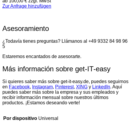
ab
100,00
€
zzgl. MwSt
Zur Anfrage hinzufügen
Asesoramiento
¿Todavía tienes preguntas? Llámanos al +49 9332 84 98 96
5
Estaremos encantados de asesorarte.
Más información sobre get-IT-easy
Si quieres saber más sobre get-it-easy.de, puedes seguirnos
en
Facebook
,
Instagram
,
Pinterest
,
XING
y
LinkedIn
. Aquí
puedes saber más sobre la empresa y sus empleados y
recibir información mensual sobre nuestros últimos
productos. ¡Estamos deseando verte!
Universal
Por dispositivo