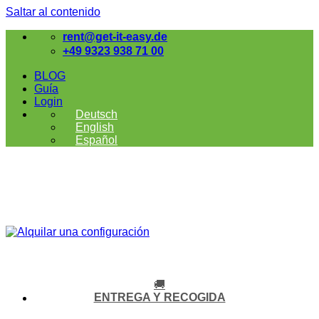
Saltar al contenido
rent@get-it-easy.de
+49 9323 938 71 00
BLOG
Guía
Login
Deutsch
English
Español
🚚
ENTREGA Y RECOGIDA