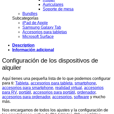
Auriculares
Soporte de mesa
Bundles
Subcategorías
iPad de Apple
Samsung Galaxy Tab
Accesorios para tabletas
Microsoft Surface
Description
Información adicional
Configuración de los dispositivos de
alquiler
Aquí tienes una pequeña lista de lo que podemos configurar
para ti:
Tableta
,
accesorios para tableta,
smartphone
,
accesorios para smartphone
,
realidad virtual,
accesorios
para RV
,
portátil
,
accesorios para portátil
,
ordenador
,
accesorios para ordenador
,
accesorios
,
software
y mucho
más.
Nos encargamos de todos los ajustes y la configuración de