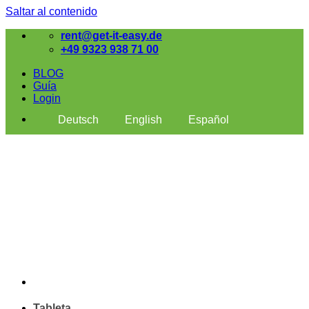
Saltar al contenido
rent@get-it-easy.de
+49 9323 938 71 00
BLOG
Guía
Login
Deutsch
English
Español
Tableta