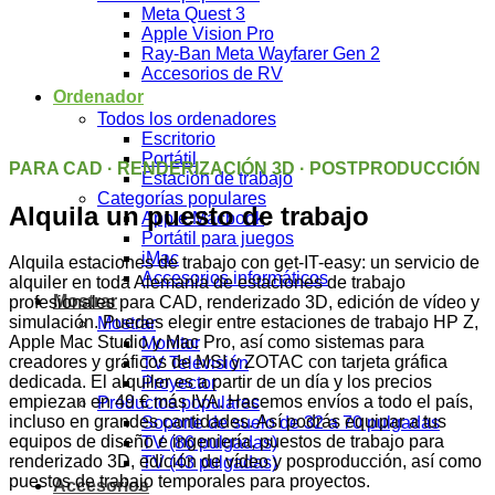
Meta Quest 3
Apple Vision Pro
Ray-Ban Meta Wayfarer Gen 2
Accesorios de RV
Ordenador
Todos los ordenadores
Escritorio
Portátil
PARA CAD · RENDERIZACIÓN 3D · POSTPRODUCCIÓN
Estación de trabajo
Categorías populares
Alquila un puesto de trabajo
Apple Macbook
Portátil para juegos
iMac
Alquila estaciones de trabajo con get-IT-easy: un servicio de
Accesorios informáticos
alquiler en toda Alemania de estaciones de trabajo
Mostrar
profesionales para CAD, renderizado 3D, edición de vídeo y
simulación. Puedes elegir entre estaciones de trabajo HP Z,
Mostrar
Apple Mac Studio y Mac Pro, así como sistemas para
Monitor
creadores y gráficos de MSI y ZOTAC con tarjeta gráfica
TV Televisión
dedicada. El alquiler es a partir de un día y los precios
Proyector
empiezan en 49 € más IVA. Hacemos envíos a todo el país,
Productos populares
incluso en grandes cantidades. Así podrás equipar a tus
Soporte de suelo de 32 a 70 pulgadas
equipos de diseño e ingeniería, puestos de trabajo para
TV (86 pulgadas)
renderizado 3D, edición de vídeo y posproducción, así como
TV (43 pulgadas)
puestos de trabajo temporales para proyectos.
Accesorios