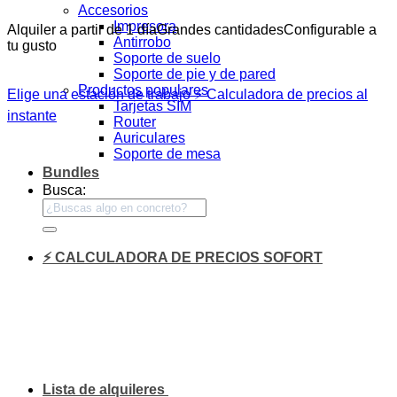
Accesorios
Impresora
Alquiler a partir de 1 día
Grandes cantidades
Configurable a
Antirrobo
tu gusto
Soporte de suelo
Soporte de pie y de pared
Productos populares
Elige una estación de trabajo
⚡ Calculadora de precios al
Tarjetas SIM
instante
Router
Auriculares
Soporte de mesa
Bundles
Busca:
⚡ CALCULADORA DE PRECIOS SOFORT
Lista de alquileres