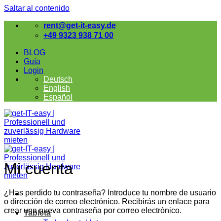
Saltar al contenido
rent@get-it-easy.de
+49 9323 938 71 00
BLOG
Guía
Login
Deutsch
English
Español
Mi cuenta
¿Has perdido tu contraseña? Introduce tu nombre de usuario
o dirección de correo electrónico. Recibirás un enlace para
crear una nueva contraseña por correo electrónico.
Tableta