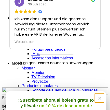
Apple Vision Pro
30 Juli 2026
Ray-Ban Meta Wayfarer Gen 2
Accesorios de RV
Ordenador
Ich kann den Support und die gesamte
Todos los ordenadores
Abwicklung dieses Unternehmens wirklich
Escritorio
nur mit fünf Sternen plus bewerten! Ich
Portátil
habe eine VR Brille für eine Woche für
Estación de trabajo
meinen Sohn zum Geburtstag gemietet
Categorías populares
Weiterlesen
und nach fehlerhafter Funktion kam
Apple Macbook
Portátil para juegos
unkompliziert ohne Mehrkosten Aufwand
iMac
direkt ein neues Modell.
Accesorios informáticos
Wir zeigen unsere neuesten Bewertungen
Mostrar
Der Service und Support war jederzeit
Mostrar
überaus freundlich und ich kann dieses
Monitor
Gesamtkonzept und den persönlichen
TV Televisión
Kontakt nur wärmstens empfehlen! Immer
Proyector
gerne jederzeit wieder!
Productos populares
Soporte de suelo de 32 a 70 pulgadas
TV (86 pulgadas)
×
Sede social y contacto
TV (43 pulgadas)
¡Suscríbete ahora al boletín gratuito
Accesorios
y llévate
un 10 % de descuento de
get-IT-easy e.K.
Accesorios