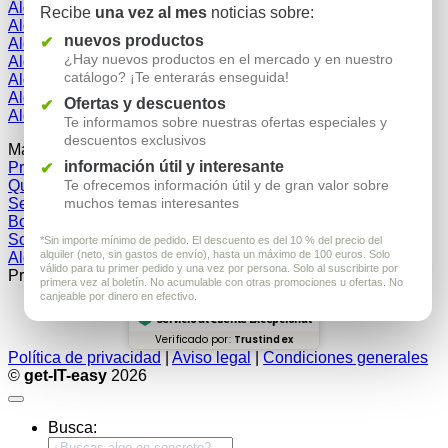
Alquilar iPhones
Recibe
una vez al mes
noticias sobre:
Volver a la tienda
Alquilar tabletas
nuevos productos
Alquilar iPads
⚡ CALCULADORA DE PRECIOS SOFORT
¿Hay nuevos productos en el mercado y en nuestro
Alquiler de proyectores
catálogo? ¡Te enterarás enseguida!
Alquilar ordenadores portátiles
Alquilar Meta Quest 3
Ofertas y descuentos
Alquilar Samsung Galaxy
Te informamos sobre nuestras ofertas especiales y
descuentos exclusivos
Más información
información útil y interesante
Preguntas frecuentes
Quiénes somos
Te ofrecemos información útil y de gran valor sobre
Seguro
muchos temas interesantes
Boletín
Sostenibilidad
*Sin importe mínimo de pedido. El descuento es del 10 % del precio del
alquiler (neto, sin gastos de envío), hasta un máximo de 100 euros. Solo
Alquiler de hardware: ubicaciones
válido para tu primer pedido y una vez por persona. Solo al suscribirte por
Premios
primera vez al boletín. No acumulable con otras promociones u ofertas. No
canjeable por dinero en efectivo.
Servicio al Cliente Excepcional
Verificado por:
Trustindex
Política de privacidad
|
Aviso legal
|
Condiciones generales
©
get-IT-easy
2026
Busca: