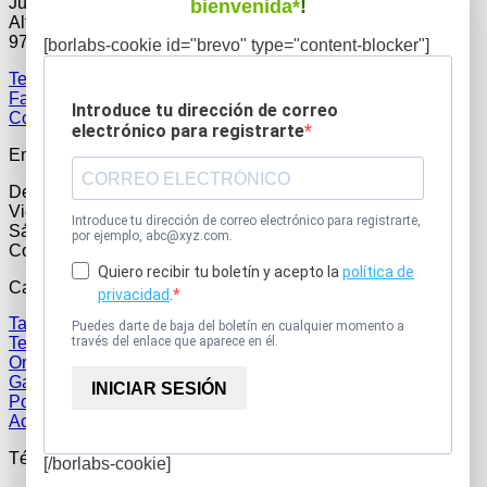
Julian Lenhart
bienvenida*
!
Impresora
Alte Reichsstraße 33
Antirrobo
97346 Iphofen
[borlabs-cookie id="brevo" type="content-blocker"]
Soporte de suelo
Soporte de pie y de pared
Tel.:
+49 9323 938 71 00
Productos populares
Fax: +49 9323 90 19 999
Introduce tu dirección de correo
Tarjetas SIM
Correo electrónico:
rent@get-it-easy.de
electrónico para registrarte
Router
Auriculares
Empresa
Soporte de mesa
De lunes a jueves: de 9:00 a 17:00
Bundles
Viernes: de 9:00 a 15:00
Busca:
Introduce tu dirección de correo electrónico para registrarte,
Sábados y domingos: cerrado
por ejemplo, abc@xyz.com.
Con cita previa
Quiero recibir tu boletín y acepto la
política de
Categorías principales
privacidad
.
⚡ CALCULADORA DE PRECIOS SOFORT
Tableta
Lista de alquileres
Puedes darte de baja del boletín en cualquier momento a
Teléfono inteligente
través del enlace que aparece en él.
Lista de alquileres
Ordenador
Gafas de realidad virtual
INICIAR SESIÓN
Portátil
Accesorios
Términos de búsqueda más populares
[/borlabs-cookie]
No hay productos en el carrito.