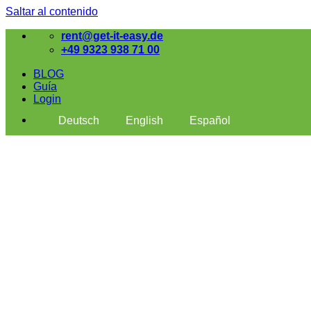
Saltar al contenido
rent@get-it-easy.de
+49 9323 938 71 00
BLOG
Guía
Login
Deutsch
English
Español