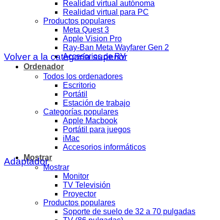
Realidad virtual autónoma
Realidad virtual para PC
Productos populares
Meta Quest 3
Apple Vision Pro
Ray-Ban Meta Wayfarer Gen 2
Volver a la categoría superior
Accesorios de RV
Ordenador
Todos los ordenadores
Escritorio
Portátil
Estación de trabajo
Categorías populares
Apple Macbook
Portátil para juegos
iMac
Accesorios informáticos
Mostrar
Adaptador
Mostrar
Monitor
TV Televisión
Proyector
Productos populares
Soporte de suelo de 32 a 70 pulgadas