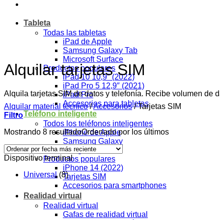
Tableta
Todas las tabletas
iPad de Apple
Samsung Galaxy Tab
Microsoft Surface
Alquilar tarjetas SIM
Productos populares
iPad 10 10,9″ (2022)
iPad Pro 5 12,9″ (2021)
Alquila tarjetas SIM de datos y telefonía. Recibe volumen de da
iPad Pro
Accesorios para tabletas
Alquilar material técnico
/
Accesorios
/
Tarjetas SIM
Teléfono inteligente
Filtro
Todos los teléfonos inteligentes
Mostrando 8 resultado
Ordenado por los últimos
iPhone de Apple
Samsung Galaxy
Google Pixel
Dispositivo terminal
Productos populares
iPhone 14 (2022)
Universal
(8)
Tarjetas SIM
Accesorios para smartphones
Realidad virtual
Realidad virtual
Gafas de realidad virtual