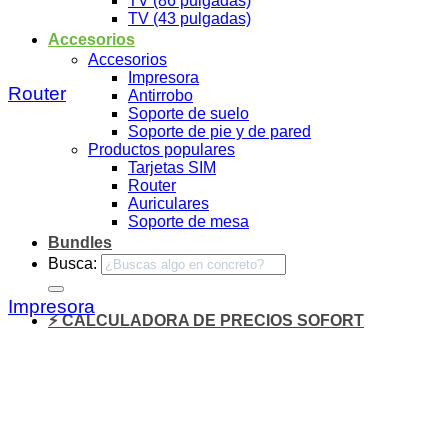
TV (86 pulgadas)
TV (43 pulgadas)
Accesorios
Accesorios
Impresora
Router
Antirrobo
Soporte de suelo
Soporte de pie y de pared
Productos populares
Tarjetas SIM
Router
Auriculares
Soporte de mesa
Bundles
Busca:
Impresora
⚡ CALCULADORA DE PRECIOS SOFORT