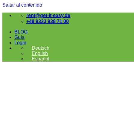
Saltar al contenido
rent@get-it-easy.de
+49 9323 938 71 00
BLOG
Guía
Login
Deutsch
English
Español