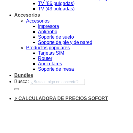
TV (86 pulgadas)
TV (43 pulgadas)
Accesorios
Accesorios
Impresora
Antirrobo
Soporte de suelo
Soporte de pie y de pared
Productos populares
Tarjetas SIM
Router
Auriculares
Soporte de mesa
Bundles
Busca:
⚡ CALCULADORA DE PRECIOS SOFORT