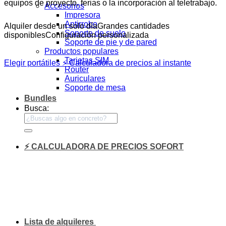
equipos de proyecto, ferias o la incorporación al teletrabajo.
Accesorios
Impresora
Antirrobo
Alquiler desde un solo día
Grandes cantidades
Soporte de suelo
disponibles
Configuración personalizada
Soporte de pie y de pared
Productos populares
Tarjetas SIM
Elegir portátiles
⚡ Calculadora de precios al instante
Router
Auriculares
Soporte de mesa
Bundles
Busca:
⚡ CALCULADORA DE PRECIOS SOFORT
Lista de alquileres