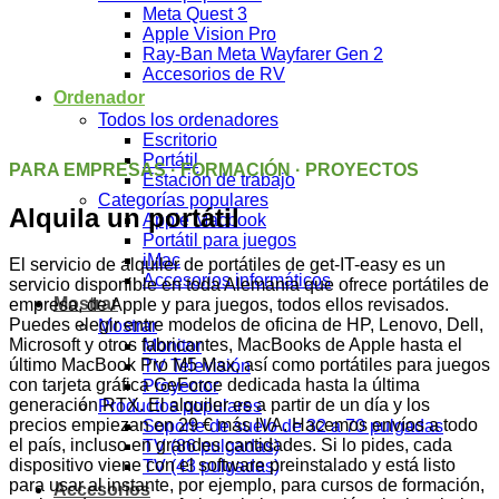
Meta Quest 3
Apple Vision Pro
Ray-Ban Meta Wayfarer Gen 2
Accesorios de RV
Ordenador
Todos los ordenadores
Escritorio
Portátil
PARA EMPRESAS · FORMACIÓN · PROYECTOS
Estación de trabajo
Categorías populares
Alquila un portátil
Apple Macbook
Portátil para juegos
iMac
El servicio de alquiler de portátiles de get-IT-easy es un
Accesorios informáticos
servicio disponible en toda Alemania que ofrece portátiles de
Mostrar
empresa, de Apple y para juegos, todos ellos revisados.
Puedes elegir entre modelos de oficina de HP, Lenovo, Dell,
Mostrar
Microsoft y otros fabricantes, MacBooks de Apple hasta el
Monitor
último MacBook Pro M5 Max, así como portátiles para juegos
TV Televisión
con tarjeta gráfica GeForce dedicada hasta la última
Proyector
generación RTX. El alquiler es a partir de un día y los
Productos populares
precios empiezan en 29 € más IVA. Hacemos envíos a todo
Soporte de suelo de 32 a 70 pulgadas
el país, incluso en grandes cantidades. Si lo pides, cada
TV (86 pulgadas)
dispositivo viene con el software preinstalado y está listo
TV (43 pulgadas)
para usar al instante, por ejemplo, para cursos de formación,
Accesorios