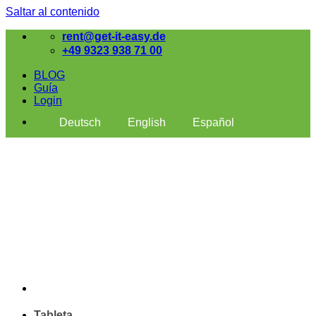
Saltar al contenido
rent@get-it-easy.de
+49 9323 938 71 00
BLOG
Guía
Login
Deutsch
English
Español
Tableta