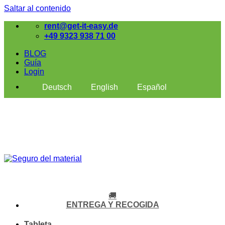
Saltar al contenido
rent@get-it-easy.de
+49 9323 938 71 00
BLOG
Guía
Login
Deutsch
English
Español
🚚
ENTREGA Y RECOGIDA
Tableta