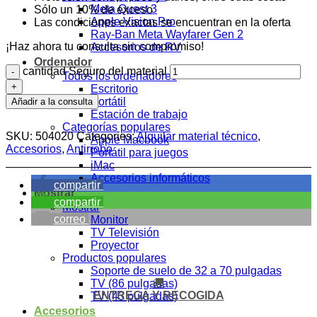
Meta Quest 3
Sólo un 10% de exceso
Apple Vision Pro
Las condiciones exactas se encuentran en la oferta
Ray-Ban Meta Wayfarer Gen 2
¡Haz ahora tu consulta sin compromiso!
Accesorios de RV
Ordenador
cantidad Seguro del material
Todos los ordenadores
Escritorio
Portátil
Añadir a la consulta
Estación de trabajo
Categorías populares
SKU:
504020
Categories:
Alquilar material técnico
,
Apple Macbook
Accesorios
,
Antirrobo
Portátil para juegos
iMac
Accesorios informáticos
compartir
Mostrar
compartir
Mostrar
correo
Monitor
TV Televisión
Proyector
Productos populares
Soporte de suelo de 32 a 70 pulgadas
🚚
TV (86 pulgadas)
ENTREGA Y RECOGIDA
TV (43 pulgadas)
Accesorios