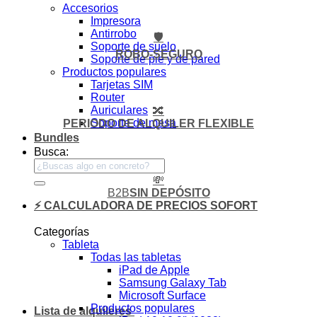
Accesorios
Impresora
Antirrobo
🛡️
Soporte de suelo
ROBO-SEGURO
Soporte de pie y de pared
Productos populares
Tarjetas SIM
Router
Auriculares
🔀
Soporte de mesa
PERIODO DE ALQUILER FLEXIBLE
Bundles
Busca:
💸
B2B
SIN DEPÓSITO
⚡ CALCULADORA DE PRECIOS SOFORT
Categorías
Tableta
Todas las tabletas
iPad de Apple
Samsung Galaxy Tab
Microsoft Surface
Productos populares
Lista de alquileres