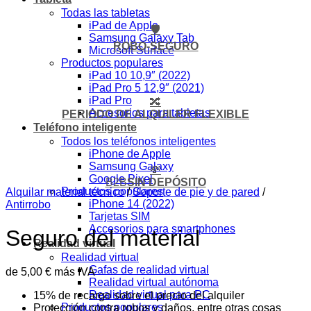
Todas las tabletas
iPad de Apple
🛡️
Samsung Galaxy Tab
ROBO-SEGURO
Microsoft Surface
Productos populares
iPad 10 10,9″ (2022)
iPad Pro 5 12,9″ (2021)
iPad Pro
🔀
Accesorios para tabletas
PERIODO DE ALQUILER FLEXIBLE
Teléfono inteligente
Todos los teléfonos inteligentes
iPhone de Apple
Samsung Galaxy
💸
Google Pixel
B2B
SIN DEPÓSITO
Productos populares
Alquilar material técnico
/
Soporte de pie y de pared
/
iPhone 14 (2022)
Antirrobo
Tarjetas SIM
Accesorios para smartphones
Seguro del material
Realidad virtual
Realidad virtual
Gafas de realidad virtual
de
5,00
€
más IVA
Realidad virtual autónoma
Realidad virtual para PC
15% de recargo sobre el precio del alquiler
Productos populares
Protección contra robos y daños, entre otras cosas