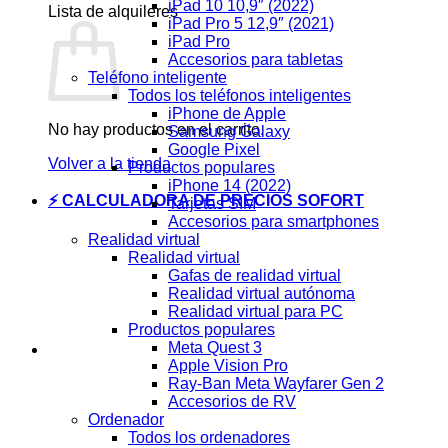
iPad 10 10,9″ (2022)
Lista de alquileres
iPad Pro 5 12,9″ (2021)
iPad Pro
Accesorios para tabletas
Teléfono inteligente
Todos los teléfonos inteligentes
iPhone de Apple
No hay productos en el carrito.
Samsung Galaxy
Google Pixel
Volver a la tienda
Productos populares
iPhone 14 (2022)
⚡ CALCULADORA DE PRECIOS SOFORT
Tarjetas SIM
Accesorios para smartphones
Realidad virtual
Realidad virtual
Gafas de realidad virtual
Realidad virtual autónoma
Realidad virtual para PC
Productos populares
Meta Quest 3
Apple Vision Pro
Ray-Ban Meta Wayfarer Gen 2
Accesorios de RV
Ordenador
Todos los ordenadores